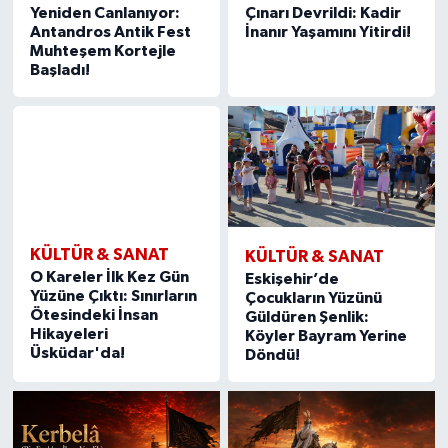
Yeniden Canlanıyor:
Çınarı Devrildi: Kadir
Antandros Antik Fest
İnanır Yaşamını Yitirdi!
Muhteşem Kortejle
Başladı!
KÜLTÜR & SANAT
KÜLTÜR & SANAT
O Kareler İlk Kez Gün
Eskişehir’de
Yüzüne Çıktı: Sınırların
Çocukların Yüzünü
Ötesindeki İnsan
Güldüren Şenlik:
Hikayeleri
Köyler Bayram Yerine
Üsküdar'da!
Döndü!