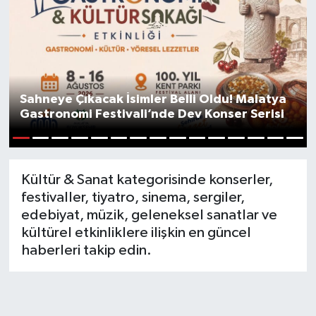
Spor
Yaşam
Sahneye Çıkacak İsimler Belli Oldu! Malatya
Gastronomi Festivali’nde Dev Konser Serisi
1
2
3
4
5
6
7
8
9
10
11
12
13
14
15
Kültür & Sanat kategorisinde konserler,
festivaller, tiyatro, sinema, sergiler,
edebiyat, müzik, geleneksel sanatlar ve
kültürel etkinliklere ilişkin en güncel
haberleri takip edin.