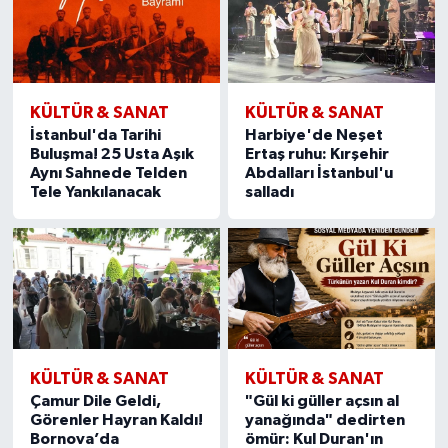
KÜLTÜR & SANAT
KÜLTÜR & SANAT
İstanbul'da Tarihi
Harbiye'de Neşet
Buluşma! 25 Usta Aşık
Ertaş ruhu: Kırşehir
Aynı Sahnede Telden
Abdalları İstanbul'u
Tele Yankılanacak
salladı
KÜLTÜR & SANAT
KÜLTÜR & SANAT
Çamur Dile Geldi,
"Gül ki güller açsın al
Görenler Hayran Kaldı!
yanağında" dedirten
Bornova’da
ömür: Kul Duran'ın