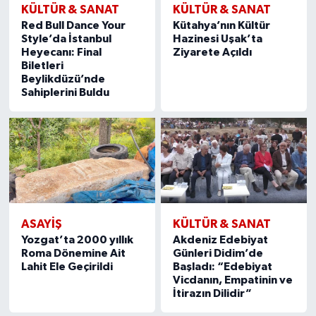
KÜLTÜR & SANAT
KÜLTÜR & SANAT
Red Bull Dance Your
Kütahya’nın Kültür
Style’da İstanbul
Hazinesi Uşak’ta
Heyecanı: Final
Ziyarete Açıldı
Biletleri
Beylikdüzü’nde
Sahiplerini Buldu
ASAYIŞ
KÜLTÜR & SANAT
Yozgat’ta 2000 yıllık
Akdeniz Edebiyat
Roma Dönemine Ait
Günleri Didim’de
Lahit Ele Geçirildi
Başladı: “Edebiyat
Vicdanın, Empatinin ve
İtirazın Dilidir”