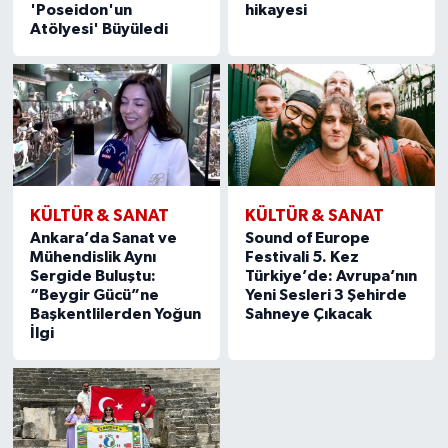
'Poseidon'un
hikayesi
Atölyesi' Büyüledi
KÜLTÜR & SANAT
KÜLTÜR & SANAT
Ankara’da Sanat ve
Sound of Europe
Mühendislik Aynı
Festivali 5. Kez
Sergide Buluştu:
Türkiye’de: Avrupa’nın
“Beygir Gücü”ne
Yeni Sesleri 3 Şehirde
Başkentlilerden Yoğun
Sahneye Çıkacak
İlgi