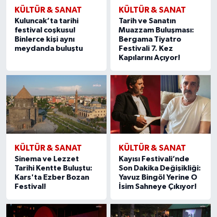
KÜLTÜR & SANAT
KÜLTÜR & SANAT
Kuluncak’ta tarihi
Tarih ve Sanatın
festival coşkusu!
Muazzam Buluşması:
Binlerce kişi aynı
Bergama Tiyatro
meydanda buluştu
Festivali 7. Kez
Kapılarını Açıyor!
KÜLTÜR & SANAT
KÜLTÜR & SANAT
Sinema ve Lezzet
Kayısı Festivali’nde
Tarihi Kentte Buluştu:
Son Dakika Değişikliği:
Kars'ta Ezber Bozan
Yavuz Bingöl Yerine O
Festival!
İsim Sahneye Çıkıyor!