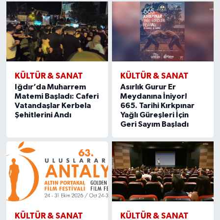
KÜLTÜR & SANAT
KÜLTÜR & SANAT
Iğdır’da Muharrem
Asırlık Gurur Er
Matemi Başladı: Caferi
Meydanına İniyor!
Vatandaşlar Kerbela
665. Tarihi Kırkpınar
Şehitlerini Andı
Yağlı Güreşleri İçin
Geri Sayım Başladı
KÜLTÜR & SANAT
KÜLTÜR & SANAT