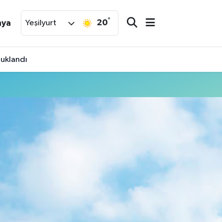
°
20
nya
Yeşilyurt
tuklandı