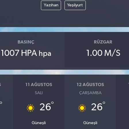
Yazıhan
Yeşilyurt
BASINÇ
RÜZGAR
1007 HPA
1.00 M/S
hpa
S
11 AĞUSTOS
12 AĞUSTOS
SALI
ÇARŞAMBA
°
°
°
26
26
Güneşli
Güneşli