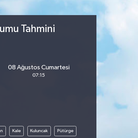
rumu Tahmini
08 Ağustos Cumartesi
07:15
an
Kale
Kuluncak
Pütürge