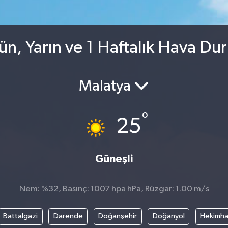
ün, Yarın ve 1 Haftalık Hava Du
Malatya
°
25
Güneşli
Nem: %32, Basınç: 1007 hpa hPa, Rüzgar: 1.00 m/s
Battalgazi
Darende
Doğanşehir
Doğanyol
Hekimh