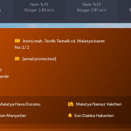
Nem: %35
Nem: %33
s
Rüzgar: 2.89 m/s
Rüzgar: 3.81 m/s
İnönü mah. Tevfik Temelli cd. Malatya basım
No:2/2
[email protected]
l
nilir
Malatya Hava Durumu
Malatya Namaz Vakitleri
üm Manşetler
Son Dakika Haberleri