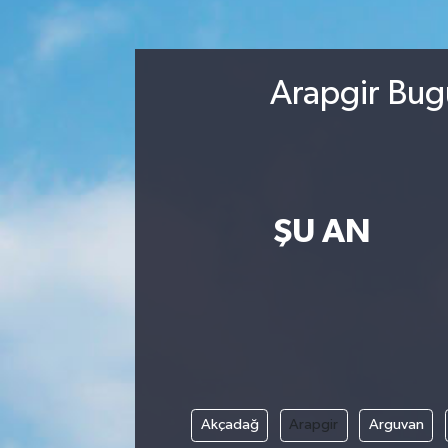
Spor
Arapgir Bug
Yaşam
ŞU AN
Akçadağ
Arapgir
Arguvan