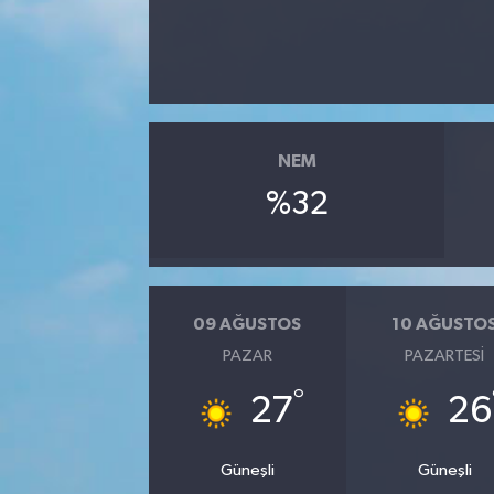
NEM
%32
09 AĞUSTOS
10 AĞUSTO
PAZAR
PAZARTESI
°
27
26
Güneşli
Güneşli