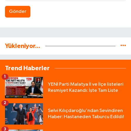
Gönder
Yükleniyor...
Trend Haberler
1
YENİ Parti Malatya İl ve İlçe listeleri
Resmiyet Kazandı: İşte Tam Liste
2
Selvi Kılıçdaroğlu'ndan Sevindiren
Haber: Hastaneden Taburcu Edildi!
3