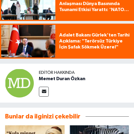
Anlaşması Dünya Basınında
Tsunami Etkisi Yarattı: 'NATO
Tarzı Üçlü İttifak!'
Adalet Bakanı Gürlek'ten Tarihi
Açıklama: "Terörsüz Türkiye
İçin Şafak Sökmek Üzere!"
EDITÖR HAKKINDA
Memet Duran Özkan
Bunlar da ilginizi çekebilir