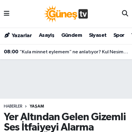
Asayiş
Malatya Nöbetçi Eczaneler
Asayiş
Gündem
Siyaset
Spor
Yazarlar
Bilim & Teknoloji
Malatya Hava Durumu
08:00
“Kula minnet eylemem” ne anlatıyor? Kul Nesimi’nin yüzyılları aşan mesajı
Dünya
Malatya Namaz Vakitleri
Eğitim
Malatya Trafik Yoğunluk Haritası
Gündem
Süper Lig Puan Durumu ve Fikstür
Kültür & Sanat
Tüm Manşetler
HABERLER
YAŞAM
Magazin
Son Dakika Haberleri
Yer Altından Gelen Gizemli
Ses İtfaiyeyi Alarma
Siyaset
Haber Arşivi