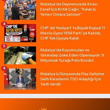
Malatya’da Depremzede Kiracı
Esnaf İçin Kritik Çağrı: "Kalan İş
Yerleri Onlara Satılsın!"
4
CHP'de Yeşilyurt'ta Büyük Kopuş! 11
Meclis Üyesi YENİ Parti'ye Katıldı,
CHP Tek Üyeyle Kaldı
5
Malatya’da Kuyumcuları ve
Vatandaşı Şoke Eden Operasyon: 9
Milyonluk Tuzağı Polis Bozdu!
6
Malatya İş Dünyasında Flaş Gelişme:
Salih Karademir TSO Adaylığı İçin
Tarih Verdi!