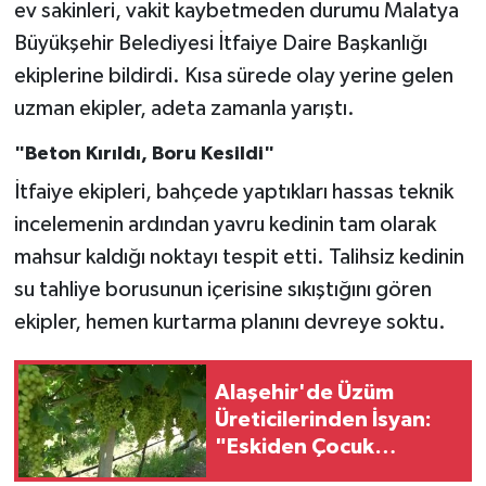
ev sakinleri, vakit kaybetmeden durumu Malatya
Büyükşehir Belediyesi İtfaiye Daire Başkanlığı
ekiplerine bildirdi. Kısa sürede olay yerine gelen
uzman ekipler, adeta zamanla yarıştı.
"Beton Kırıldı, Boru Kesildi"
İtfaiye ekipleri, bahçede yaptıkları hassas teknik
incelemenin ardından yavru kedinin tam olarak
mahsur kaldığı noktayı tespit etti. Talihsiz kedinin
su tahliye borusunun içerisine sıkıştığını gören
ekipler, hemen kurtarma planını devreye soktu.
Alaşehir'de Üzüm
Üreticilerinden İsyan:
"Eskiden Çocuk
Okutuyorduk, Şimdi