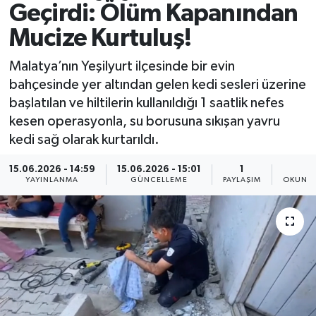
Geçirdi: Ölüm Kapanından
Spor
Mucize Kurtuluş!
Yaşam
Malatya’nın Yeşilyurt ilçesinde bir evin
bahçesinde yer altından gelen kedi sesleri üzerine
başlatılan ve hiltilerin kullanıldığı 1 saatlik nefes
kesen operasyonla, su borusuna sıkışan yavru
kedi sağ olarak kurtarıldı.
15.06.2026 - 14:59
15.06.2026 - 15:01
1
1
YAYINLANMA
GÜNCELLEME
PAYLAŞIM
OKUNMA