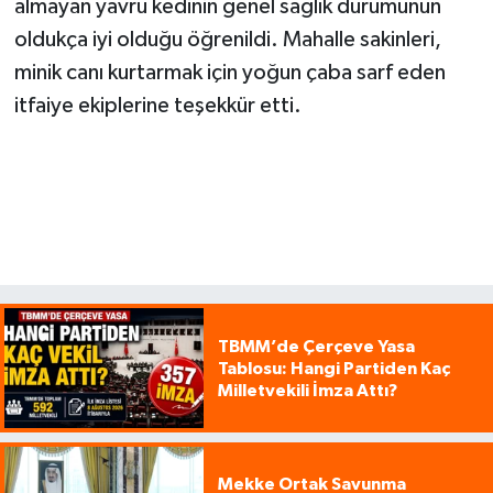
almayan yavru kedinin genel sağlık durumunun
oldukça iyi olduğu öğrenildi. Mahalle sakinleri,
minik canı kurtarmak için yoğun çaba sarf eden
itfaiye ekiplerine teşekkür etti.
TBMM’de Çerçeve Yasa
Tablosu: Hangi Partiden Kaç
Milletvekili İmza Attı?
Mekke Ortak Savunma