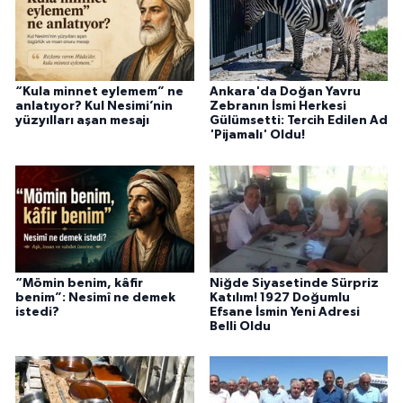
“Kula minnet eylemem” ne
Ankara'da Doğan Yavru
anlatıyor? Kul Nesimi’nin
Zebranın İsmi Herkesi
yüzyılları aşan mesajı
Gülümsetti: Tercih Edilen Ad
'Pijamalı' Oldu!
“Mömin benim, kâfir
Niğde Siyasetinde Sürpriz
benim”: Nesimî ne demek
Katılım! 1927 Doğumlu
istedi?
Efsane İsmin Yeni Adresi
Belli Oldu