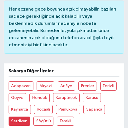
Her eczane gece boyunca açık olmayabilir, bazıları
sadece gerektiğinde açık kalabilir veya
beklenmedik durumlar nedeniyle nöbete
gelemeyebilir. Bu nedenle, yola çıkmadan önce
eczanenin açık olduğunu telefon aracılığıyla teyit
etmeniz iyi bir fikir olacaktır.
Sakarya Diğer İlçeler
Adapazari
Akyazi
Arifiye
Erenler
Ferizli
Geyve
Hendek
Karapürçek
Karasu
Kaynarca
Kocaali
Pamukova
Sapanca
Serdivan
Söğütlü
Tarakli