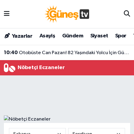
Asayiş
Malatya Nöbetçi Eczaneler
Asayiş
Gündem
Siyaset
Spor
Yazarlar
Bilim & Teknoloji
Malatya Hava Durumu
10:40
Otobüste Can Pazarı! 82 Yaşındaki Yolcu İçin Güzergâhını Hastaneye Çevirdi
Dünya
Malatya Namaz Vakitleri
Nöbetçi Eczaneler
Eğitim
Malatya Trafik Yoğunluk Haritası
Gündem
Süper Lig Puan Durumu ve Fikstür
Kültür & Sanat
Tüm Manşetler
Magazin
Son Dakika Haberleri
Siyaset
Haber Arşivi