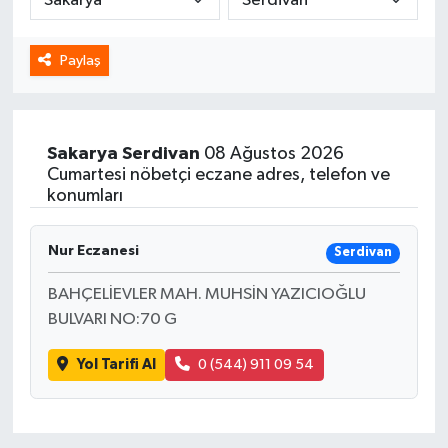
Spor
Paylaş
Yaşam
Sakarya
Serdivan
08 Ağustos 2026
Cumartesi nöbetçi eczane adres, telefon ve
konumları
Nur Eczanesi
Serdivan
BAHÇELİEVLER MAH. MUHSİN YAZICIOĞLU
BULVARI NO:70 G
Yol Tarifi Al
0 (544) 911 09 54