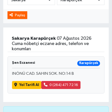
Spor
Paylaş
Yaşam
Sakarya
Karapürçek
07 Ağustos 2026
Cuma nöbetçi eczane adres, telefon ve
konumları
Şen Eczanesi
Karapürçek
INÖNÜ CAD. SAHIN SOK. NO:14 B
Yol Tarifi Al
0 (264) 471 72 16