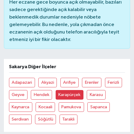
Her eczane gece boyunca açık olmayabilir, bazıları
sadece gerektiğinde açık kalabilir veya
beklenmedik durumlar nedeniyle nöbete
gelemeyebilir. Bu nedenle, yola çıkmadan önce
eczanenin açık olduğunu telefon aracılığıyla teyit
etmeniz iyi bir fikir olacaktır.
Sakarya Diğer İlçeler
Adapazari
Akyazi
Arifiye
Erenler
Ferizli
Geyve
Hendek
Karapürçek
Karasu
Kaynarca
Kocaali
Pamukova
Sapanca
Serdivan
Söğütlü
Tarakli