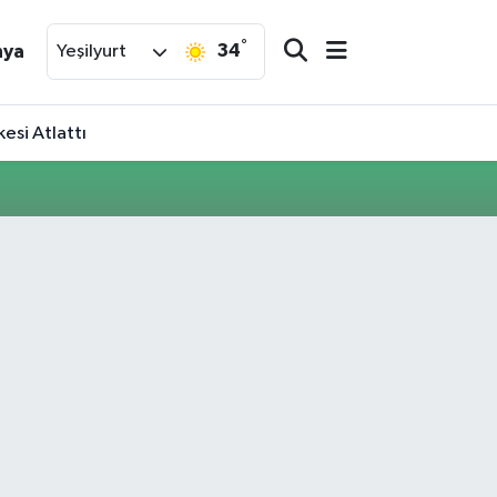
°
34
nya
Yeşilyurt
esi Atlattı