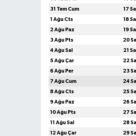
31 Tem Cum
17 S
1 Ağu Cts
18 S
2 Ağu Paz
19 S
3 Ağu Pts
20 S
4 Ağu Sal
21 S
5 Ağu Çar
22 S
6 Ağu Per
23 S
7 Ağu Cum
24 S
8 Ağu Cts
25 S
9 Ağu Paz
26 S
10 Ağu Pts
27 S
11 Ağu Sal
28 S
12 Ağu Çar
29 S