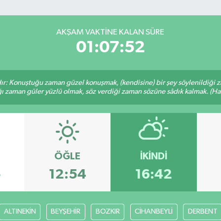
AKŞAM VAKTINE KALAN SÜRE
01:07:51
ır: Konuştuğu zaman güzel konuşmak, (kendisine) bir şey söylenildiği 
ığı zaman güler yüzlü olmak, söz verdiği zaman sözüne sâdık kalmak. (Hadi
ÖĞLE
İKINDI
5
12:54
16:42
ALTINEKİN
BEYŞEHİR
BOZKIR
CİHANBEYLİ
DERBENT