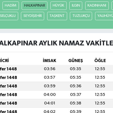
HADİM
HALKAPINAR
HÜYÜK
ILGIN
KADINHANI
SELÇUKLU
SEYDİŞEHİR
TAŞKENT
TUZLUKÇU
YALIHÜY
ALKAPINAR AYLIK NAMAZ VAKITLE
HİCRİ
İMSAK
GÜNEŞ
ÖĞLE
afer 1448
03:56
05:35
12:55
afer 1448
03:57
05:35
12:55
afer 1448
03:59
05:36
12:55
afer 1448
04:00
05:37
12:55
afer 1448
04:01
05:38
12:55
afer 1448
04:02
05:39
12:55