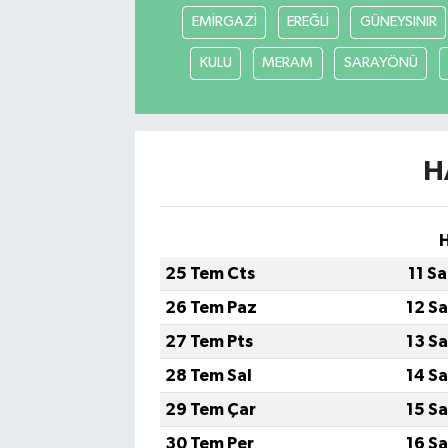
EMİRGAZİ
EREĞLİ
GÜNEYSINIR
KULU
MERAM
SARAYÖNÜ
H
25 Tem Cts
11 S
26 Tem Paz
12 S
27 Tem Pts
13 S
28 Tem Sal
14 S
29 Tem Çar
15 S
30 Tem Per
16 S