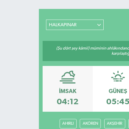
Spor
HALKAPINAR
Yaşam
(Şu dört şey kâmil) müminin ahlâkındand
karşılaşt
İMSAK
GÜNEŞ
04:12
05:4
AHIRLI
AKÖREN
AKŞEHİR