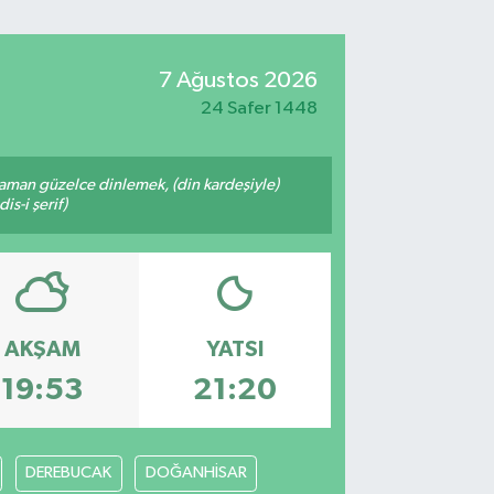
7 Ağustos 2026
24 Safer 1448
zaman güzelce dinlemek, (din kardeşiyle)
s-i şerif)
AKŞAM
YATSI
19:53
21:20
DEREBUCAK
DOĞANHİSAR