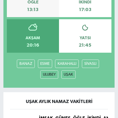
ÖĞLE
İKINDI
13:13
17:03
AKŞAM
YATSI
20:16
21:45
BANAZ
ESME
KARAHALLI
SİVASLI
ULUBEY
UŞAK
UŞAK AYLIK NAMAZ VAKITLERI