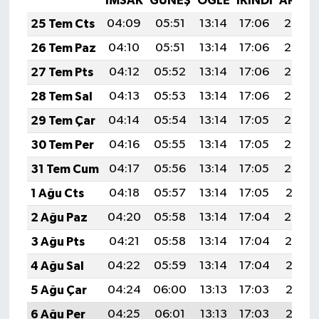
İMSAK
GÜNEŞ
ÖĞLE
İKINDI
AKŞA
25 Tem Cts
04:09
05:51
13:14
17:06
20:27
26 Tem Paz
04:10
05:51
13:14
17:06
20:26
27 Tem Pts
04:12
05:52
13:14
17:06
20:26
28 Tem Sal
04:13
05:53
13:14
17:06
20:25
29 Tem Çar
04:14
05:54
13:14
17:05
20:24
30 Tem Per
04:16
05:55
13:14
17:05
20:23
31 Tem Cum
04:17
05:56
13:14
17:05
20:22
1 Ağu Cts
04:18
05:57
13:14
17:05
20:21
2 Ağu Paz
04:20
05:58
13:14
17:04
20:20
3 Ağu Pts
04:21
05:58
13:14
17:04
20:19
4 Ağu Sal
04:22
05:59
13:14
17:04
20:18
5 Ağu Çar
04:24
06:00
13:13
17:03
20:17
6 Ağu Per
04:25
06:01
13:13
17:03
20:16