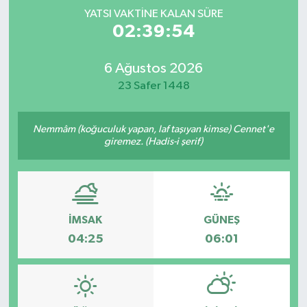
YATSI VAKTINE KALAN SÜRE
Spor
02:39:54
Yaşam
6 Ağustos 2026
23 Safer 1448
Nemmâm (koğuculuk yapan, laf taşıyan kimse) Cennet'e
giremez. (Hadis-i şerif)
İMSAK
GÜNEŞ
04:25
06:01