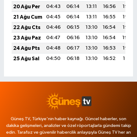
20 Ağu Per
04:43
06:14
13:11
16:56
19:58
21 Ağu Cum
04:45
06:14
13:11
16:55
19:57
22 Ağu Cts
04:46
06:15
13:10
16:54
19:56
23 Ağu Paz
04:47
06:16
13:10
16:54
19:54
24 Ağu Pts
04:48
06:17
13:10
16:53
19:53
25 Ağu Sal
04:50
06:18
13:10
16:52
19:51
Güneş TV, Türkiye'nin haber kaynağı. Güncel haberler, son
dakika gelişmeleri, analizler ve özel röportajlarla gündemi takip
edin. Tarafsız ve güvenilir habercilik anlayışıyla Güneş TV her an