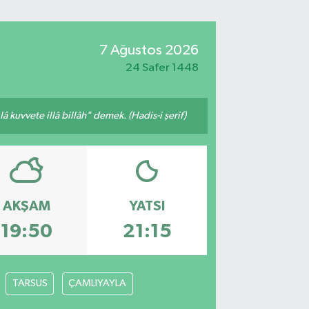
7 Ağustos 2026
24 Safer 1448
 kuvvete illâ billâh" demek. (Hadis-i şerif)
AKŞAM
YATSI
19:50
21:15
TARSUS
ÇAMLIYAYLA