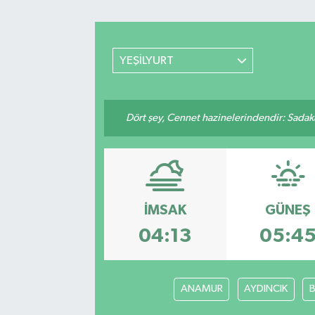
Spor
YEŞİLYURT
Yaşam
Dört şey, Cennet hazinelerindendir: Sadakay
İMSAK
GÜNEŞ
04:13
05:4
ANAMUR
AYDINCIK