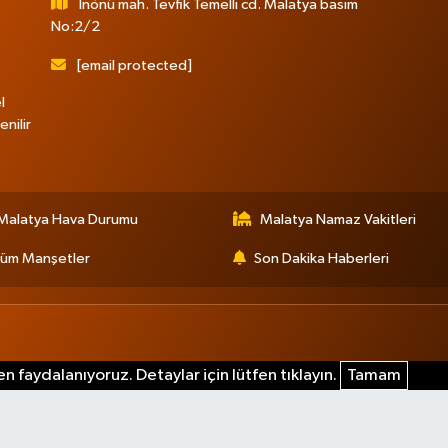
İnönü mah. Tevfik Temelli cd. Malatya basım
No:2/2
[email protected]
l
nilir
Malatya Hava Durumu
Malatya Namaz Vakitleri
üm Manşetler
Son Dakika Haberleri
n faydalanıyoruz. Detaylar için lütfen tıklayın.
Tamam