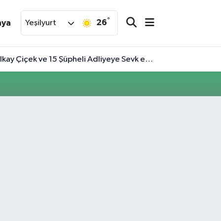
°
26
nya
Yeşilyurt
 Çiçek ve 15 Şüpheli Adliyeye Sevk edildi