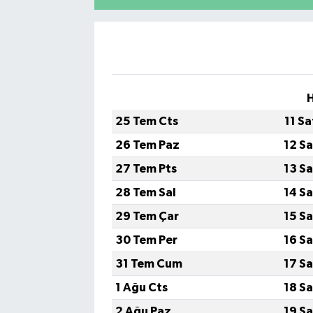
H
25 Tem Cts
11 S
26 Tem Paz
12 S
27 Tem Pts
13 S
28 Tem Sal
14 S
29 Tem Çar
15 S
30 Tem Per
16 S
31 Tem Cum
17 S
1 Ağu Cts
18 S
2 Ağu Paz
19 S