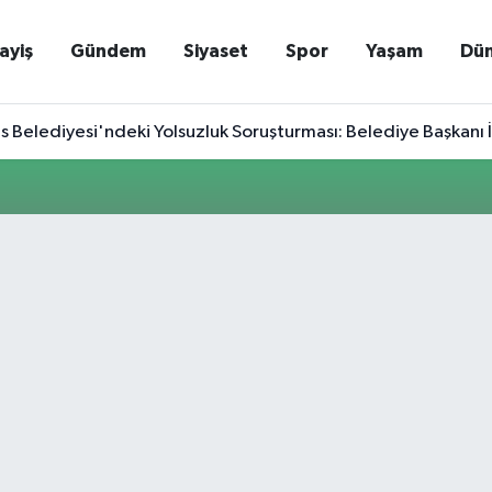
ayiş
Gündem
Siyaset
Spor
Yaşam
Dü
Belediyesi'ndeki Yolsuzluk Soruşturması: Belediye Başkanı İlkay