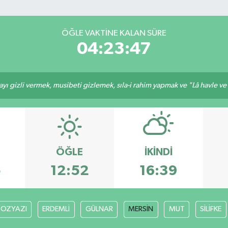
ÖĞLE VAKTINE KALAN SÜRE
04:23:46
ı gizli vermek, musibeti gizlemek, sıla-i rahim yapmak ve "Lâ havle ve lâ
ÖĞLE
İKINDI
5
12:52
16:39
BOZYAZI
ERDEMLİ
GÜLNAR
MERSİN
MUT
SİLİFKE