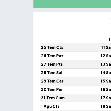
25 Tem Cts
11 S
26 Tem Paz
12 S
27 Tem Pts
13 S
28 Tem Sal
14 S
29 Tem Çar
15 S
30 Tem Per
16 S
31 Tem Cum
17 S
1 Ağu Cts
18 S