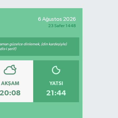
6 Ağustos 2026
23 Safer 1448
zaman güzelce dinlemek, (din kardeşiyle)
s-i şerif)
AKŞAM
YATSI
20:08
21:44