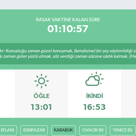
İMSAK VAKTINE KALAN SÜRE
01:10:56
ır: Konuştuğu zaman güzel konuşmak, (kendisine) bir şey söylenildiği 
ığı zaman güler yüzlü olmak, söz verdiği zaman sözüne sâdık kalmak. (Hadi
ÖĞLE
İKINDI
3
13:01
16:53
EFLANİ
ESKİPAZAR
KARABÜK
OVACIK (K)
YENİCE (K)