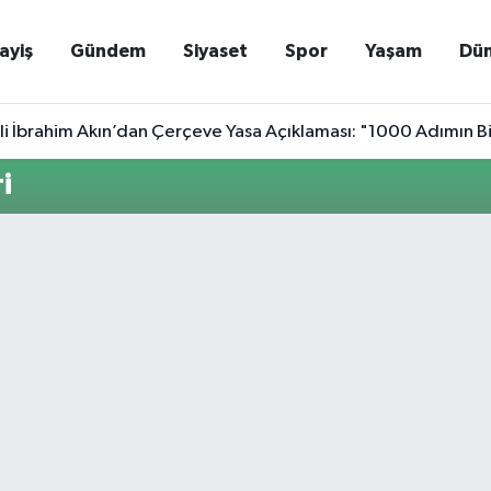
ayiş
Gündem
Siyaset
Spor
Yaşam
Dü
li İbrahim Akın’dan Çerçeve Yasa Açıklaması: "1000 Adımın Bi
i