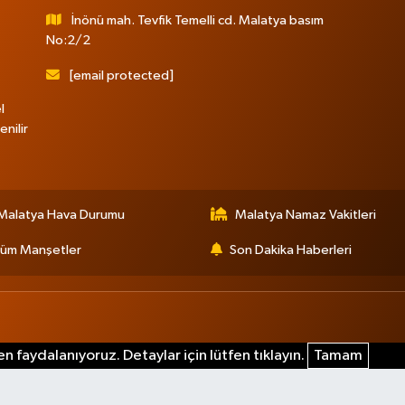
İnönü mah. Tevfik Temelli cd. Malatya basım
No:2/2
[email protected]
l
nilir
Malatya Hava Durumu
Malatya Namaz Vakitleri
üm Manşetler
Son Dakika Haberleri
n faydalanıyoruz. Detaylar için lütfen tıklayın.
Tamam