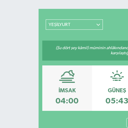
Spor
YEŞİLYURT
Yaşam
(Şu dört şey kâmil) müminin ahlâkındand
karşılaşt
İMSAK
GÜNEŞ
04:00
05:4