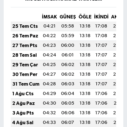
İMSAK
GÜNEŞ
ÖĞLE
İKINDI
AKŞA
25 Tem Cts
04:21
05:58
13:18
17:08
20:28
26 Tem Paz
04:22
05:59
13:18
17:08
20:27
27 Tem Pts
04:23
06:00
13:18
17:07
20:26
28 Tem Sal
04:24
06:01
13:18
17:07
20:25
29 Tem Çar
04:25
06:02
13:18
17:07
20:25
30 Tem Per
04:27
06:02
13:18
17:07
20:24
31 Tem Cum
04:28
06:03
13:18
17:07
20:23
1 Ağu Cts
04:29
06:04
13:18
17:06
20:22
2 Ağu Paz
04:30
06:05
13:18
17:06
20:21
3 Ağu Pts
04:32
06:06
13:18
17:06
20:20
4 Ağu Sal
04:33
06:07
13:18
17:06
20:19