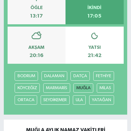
ÖĞLE
İKINDI
13:17
17:05
AKŞAM
YATSI
20:16
21:42
BODRUM
DALAMAN
DATÇA
FETHİYE
KÖYCEĞİZ
MARMARİS
MUĞLA
MİLAS
ORTACA
SEYDİKEMER
ULA
YATAĞAN
MUĞLA AYLIK NAMAZ VAKITLERI