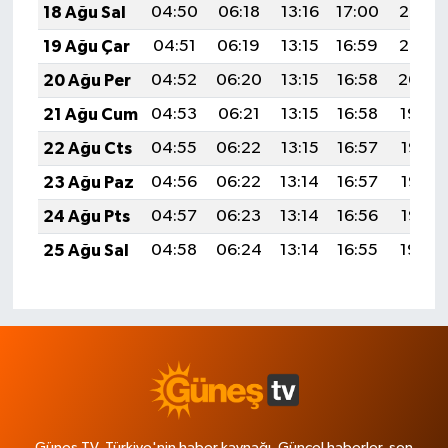
18 Ağu Sal
04:50
06:18
13:16
17:00
20:03
19 Ağu Çar
04:51
06:19
13:15
16:59
20:02
20 Ağu Per
04:52
06:20
13:15
16:58
20:00
21 Ağu Cum
04:53
06:21
13:15
16:58
19:59
22 Ağu Cts
04:55
06:22
13:15
16:57
19:58
23 Ağu Paz
04:56
06:22
13:14
16:57
19:56
24 Ağu Pts
04:57
06:23
13:14
16:56
19:55
25 Ağu Sal
04:58
06:24
13:14
16:55
19:54
Güneş TV, Türkiye'nin haber kaynağı. Güncel haberler, son