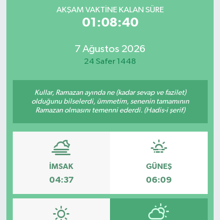
AKŞAM VAKTINE KALAN SÜRE
Spor
01:08:40
Yaşam
7 Ağustos 2026
24 Safer 1448
Kullar, Ramazan ayında ne (kadar sevap ve fazilet)
olduğunu bilselerdi, ümmetim, senenin tamamının
Ramazan olmasını temenni ederdi. (Hadis-i şerif)
İMSAK
GÜNEŞ
04:37
06:09