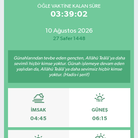
ÖĞLE VAKTINE KALAN SÜRE
Spor
03:39:02
Yaşam
10 Ağustos 2026
27 Safer 1448
Günahlarından tevbe eden gençten, Allâhü Teâlâ'ya daha
sevimli hiçbir kimse yoktur. Günah işlemeye devam eden
yaşlıdan da, Allâhü Teâlâ'ya daha sevimsiz hiçbir kimse
yoktur. (Hadis-i şerif)
İMSAK
GÜNEŞ
04:45
06:15