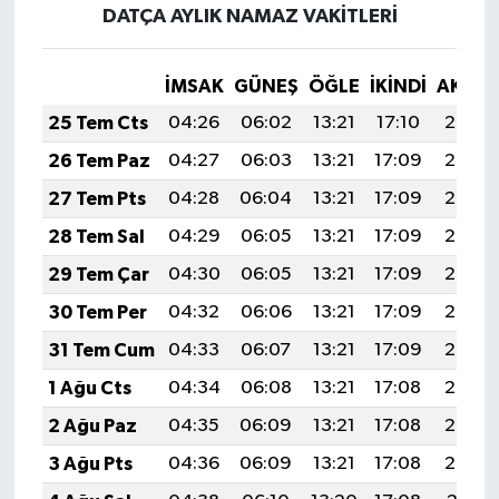
DATÇA AYLIK NAMAZ VAKITLERI
İMSAK
GÜNEŞ
ÖĞLE
İKINDI
AKŞA
25 Tem Cts
04:26
06:02
13:21
17:10
20:29
26 Tem Paz
04:27
06:03
13:21
17:09
20:29
27 Tem Pts
04:28
06:04
13:21
17:09
20:28
28 Tem Sal
04:29
06:05
13:21
17:09
20:27
29 Tem Çar
04:30
06:05
13:21
17:09
20:26
30 Tem Per
04:32
06:06
13:21
17:09
20:25
31 Tem Cum
04:33
06:07
13:21
17:09
20:24
1 Ağu Cts
04:34
06:08
13:21
17:08
20:24
2 Ağu Paz
04:35
06:09
13:21
17:08
20:23
3 Ağu Pts
04:36
06:09
13:21
17:08
20:22