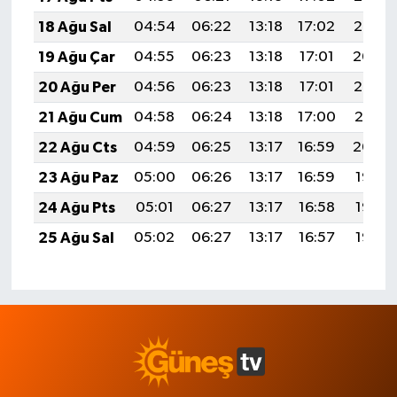
18 Ağu Sal
04:54
06:22
13:18
17:02
20:05
19 Ağu Çar
04:55
06:23
13:18
17:01
20:04
20 Ağu Per
04:56
06:23
13:18
17:01
20:02
21 Ağu Cum
04:58
06:24
13:18
17:00
20:01
22 Ağu Cts
04:59
06:25
13:17
16:59
20:00
23 Ağu Paz
05:00
06:26
13:17
16:59
19:58
24 Ağu Pts
05:01
06:27
13:17
16:58
19:57
25 Ağu Sal
05:02
06:27
13:17
16:57
19:56