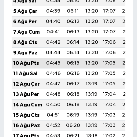
4 Ağu Sal
04:38
06:10
13:20
17:08
20:21
5 Ağu Çar
04:39
06:11
13:20
17:07
20:20
6 Ağu Per
04:40
06:12
13:20
17:07
20:19
7 Ağu Cum
04:41
06:13
13:20
17:07
20:18
8 Ağu Cts
04:42
06:14
13:20
17:06
20:16
9 Ağu Paz
04:44
06:14
13:20
17:06
20:15
10 Ağu Pts
04:45
06:15
13:20
17:05
20:14
11 Ağu Sal
04:46
06:16
13:20
17:05
20:13
12 Ağu Çar
04:47
06:17
13:19
17:05
20:12
13 Ağu Per
04:48
06:18
13:19
17:04
20:11
14 Ağu Cum
04:50
06:18
13:19
17:04
20:10
15 Ağu Cts
04:51
06:19
13:19
17:03
20:08
16 Ağu Paz
04:52
06:20
13:19
17:03
20:07
17 Ağu Pts
04:53
06:21
13:18
17:02
20:06