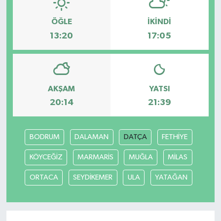
ÖĞLE
İKINDI
13:20
17:05
AKŞAM
YATSI
20:14
21:39
BODRUM
DALAMAN
DATÇA
FETHİYE
KÖYCEĞİZ
MARMARİS
MUĞLA
MİLAS
ORTACA
SEYDİKEMER
ULA
YATAĞAN