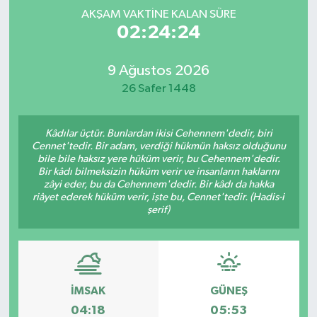
AKŞAM VAKTINE KALAN SÜRE
Spor
02:24:23
Yaşam
9 Ağustos 2026
26 Safer 1448
Kâdılar üçtür. Bunlardan ikisi Cehennem'dedir, biri
Cennet'tedir. Bir adam, verdiği hükmün haksız olduğunu
bile bile haksız yere hüküm verir, bu Cehennem'dedir.
Bir kâdı bilmeksizin hüküm verir ve insanların haklarını
zâyi eder, bu da Cehennem'dedir. Bir kâdı da hakka
riâyet ederek hüküm verir, işte bu, Cennet'tedir. (Hadis-i
şerif)
İMSAK
GÜNEŞ
04:18
05:53