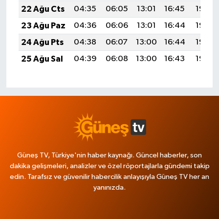
22 Ağu Cts
04:35
06:05
13:01
16:45
19:46
23 Ağu Paz
04:36
06:06
13:01
16:44
19:45
24 Ağu Pts
04:38
06:07
13:00
16:44
19:44
25 Ağu Sal
04:39
06:08
13:00
16:43
19:42
Güneş TV, Türkiye'nin haber kaynağı. Güncel haberler, son
dakika gelişmeleri, analizler ve özel röportajlarla gündemi takip
edin. Tarafsız ve güvenilir habercilik anlayışıyla Güneş TV her an
yanınızda.