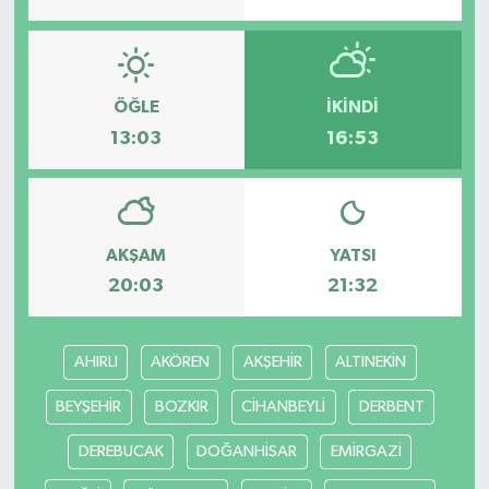
ÖĞLE
İKINDI
13:03
16:53
AKŞAM
YATSI
20:03
21:32
AHIRLI
AKÖREN
AKŞEHİR
ALTINEKİN
BEYŞEHİR
BOZKIR
CİHANBEYLİ
DERBENT
DEREBUCAK
DOĞANHİSAR
EMİRGAZİ