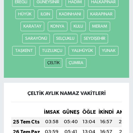
EREĞLİ
GÜNEYSINIR
HADİM
HALKAPINAR
HÜYÜK
ILGIN
KADINHANI
KARAPINAR
KARATAY
KONYA
KULU
MERAM
SARAYÖNÜ
SELÇUKLU
SEYDİŞEHİR
TAŞKENT
TUZLUKÇU
YALIHÜYÜK
YUNAK
ÇELTİK
ÇUMRA
ÇELTİK AYLIK NAMAZ VAKITLERI
İMSAK
GÜNEŞ
ÖĞLE
İKINDI
AKŞA
25 Tem Cts
03:58
05:40
13:04
16:57
20:19
26 Tem Paz
03:59
05:41
13:04
16:57
20:18