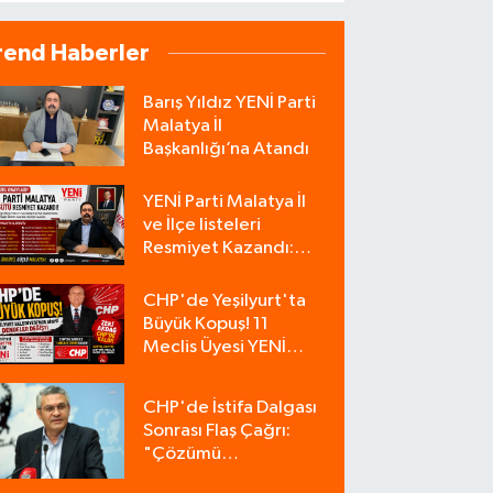
rend Haberler
Barış Yıldız YENİ Parti
Malatya İl
Başkanlığı’na Atandı
YENİ Parti Malatya İl
ve İlçe listeleri
Resmiyet Kazandı:
İşte Tam Liste
CHP'de Yeşilyurt'ta
Büyük Kopuş! 11
Meclis Üyesi YENİ
Parti'ye Katıldı, CHP
Tek Üyeyle Kaldı
CHP'de İstifa Dalgası
Sonrası Flaş Çağrı:
"Çözümü
Bulacağımız Tek