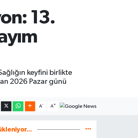
on: 13.
 sayım
ğlığın keyfini birlikte
ziran 2026 Pazar günü
-
+
A
A
ükleniyor...