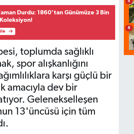
5
aman Durdu: 1860'tan Günümüze 3 Bin
 Koleksiyon!
6
üle
esi, toplumda sağlıklı
ak, spor alışkanlığını
ğımlılıklara karşı güçlü bir
ak amacıyla dev bir
tıyor. Gelenekselleşen
'nun 13'üncüsü için tüm
ı.