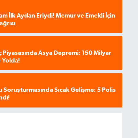
am İlk Aydan Eriydi! Memur ve Emekli İçin
ağrısı
aç Piyasasında Asya Depremi: 150 Milyar
 Yolda!
u Soruşturmasında Sıcak Gelişme: 5 Polis
ndı!