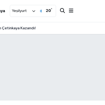
°
20
nya
Yeşilyurt
an Çetinkaya Kazandı!