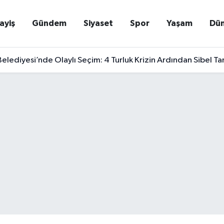
ayiş
Gündem
Siyaset
Spor
Yaşam
Dü
elediyesi’nde Olaylı Seçim: 4 Turluk Krizin Ardından Sibel T