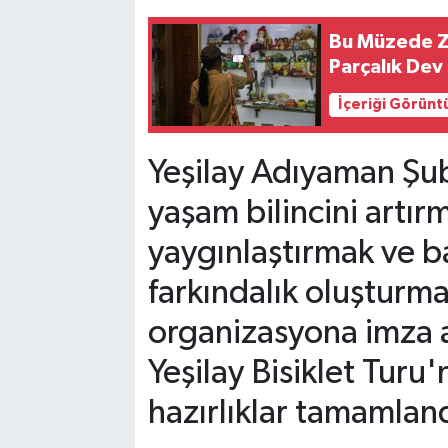
Bu Müzede Z
Parçalık Dev
İçeriği Görünt
Yeşilay Adıyaman Şub
yaşam bilincini artırm
yaygınlaştırmak ve ba
farkındalık oluşturm
organizasyona imza a
Yeşilay Bisiklet Turu
hazırlıklar tamamland