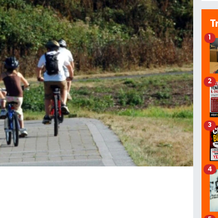
T
1
2
3
4