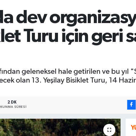
a dev organizasy
let Turu için geri
ndan geleneksel hale getirilen ve bu yıl "Sa
cek olan 13. Yeşilay Bisiklet Turu, 14 Ha
2 DK
KUNMA SÜRESI
Y