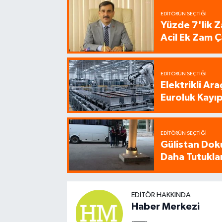
EDITÖRÜN SEÇTIĞI
Yüzde 7'lik Z
Acil Ek Zam Ç
EDITÖRÜN SEÇTIĞI
Elektrikli Ar
Euroluk Kayıp
EDITÖRÜN SEÇTIĞI
Gülistan Dok
Daha Tutukla
EDITÖR HAKKINDA
Haber Merkezi