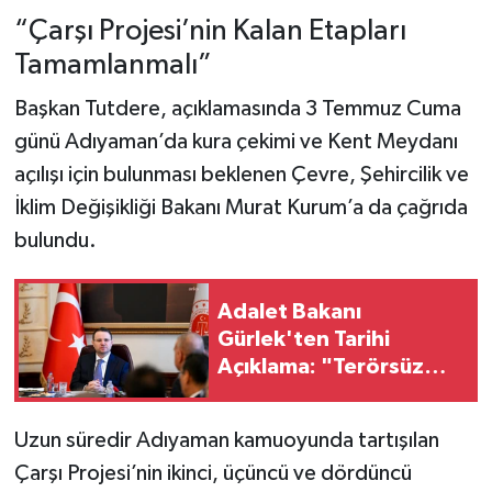
“Çarşı Projesi’nin Kalan Etapları
Tamamlanmalı”
Başkan Tutdere, açıklamasında 3 Temmuz Cuma
günü Adıyaman’da kura çekimi ve Kent Meydanı
açılışı için bulunması beklenen Çevre, Şehircilik ve
İklim Değişikliği Bakanı Murat Kurum’a da çağrıda
bulundu.
Adalet Bakanı
Gürlek'ten Tarihi
Açıklama: "Terörsüz
Türkiye İçin Şafak
Sökmek Üzere!"
Uzun süredir Adıyaman kamuoyunda tartışılan
Çarşı Projesi’nin ikinci, üçüncü ve dördüncü