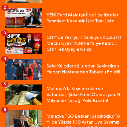
2
YENİ Parti Malatya İl ve İlçe listeleri
Resmiyet Kazandı: İşte Tam Liste
3
CHP'de Yeşilyurt'ta Büyük Kopuş! 11
Meclis Üyesi YENİ Parti'ye Katıldı,
CHP Tek Üyeyle Kaldı
4
Selvi Kılıçdaroğlu'ndan Sevindiren
Haber: Hastaneden Taburcu Edildi!
5
Malatya’da Kuyumcuları ve
Vatandaşı Şoke Eden Operasyon: 9
Milyonluk Tuzağı Polis Bozdu!
6
Malatya TSO Başkanı Sadıkoğlu: "8
Yılda Yüzde 100 Artan Üye Sayımız