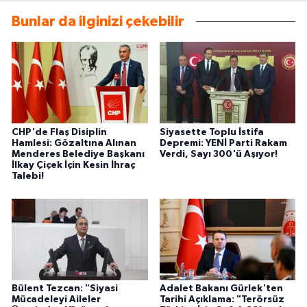
Bunlar da ilginizi çekebilir
CHP'de Flaş Disiplin
Siyasette Toplu İstifa
Hamlesi: Gözaltına Alınan
Depremi: YENİ Parti Rakam
Menderes Belediye Başkanı
Verdi, Sayı 300'ü Aşıyor!
İlkay Çiçek İçin Kesin İhraç
Talebi!
Bülent Tezcan: "Siyasi
Adalet Bakanı Gürlek'ten
Mücadeleyi Aileler
Tarihi Açıklama: "Terörsüz