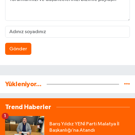
Gönder
Yükleniyor...
Trend Haberler
1
Barış Yıldız YENİ Parti Malatya İl
Başkanlığı’na Atandı