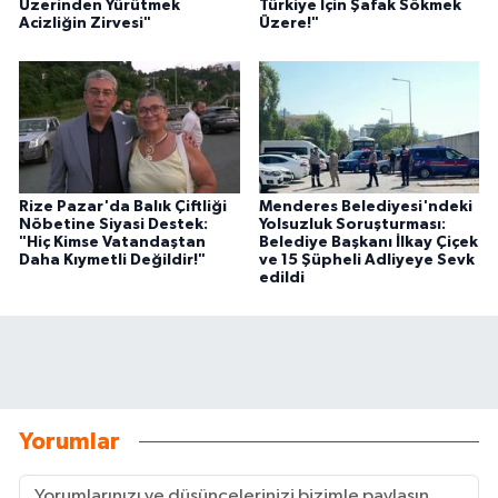
Üzerinden Yürütmek
Türkiye İçin Şafak Sökmek
Acizliğin Zirvesi"
Üzere!"
Rize Pazar'da Balık Çiftliği
Menderes Belediyesi'ndeki
Nöbetine Siyasi Destek:
Yolsuzluk Soruşturması:
"Hiç Kimse Vatandaştan
Belediye Başkanı İlkay Çiçek
Daha Kıymetli Değildir!"
ve 15 Şüpheli Adliyeye Sevk
edildi
Yorumlar