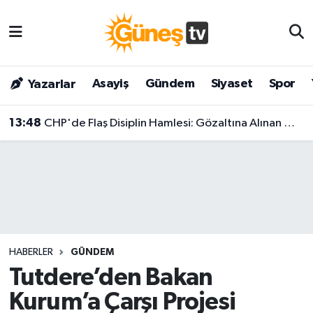
Asayiş
Malatya Nöbetçi Eczaneler
Asayiş
Gündem
Siyaset
Spor
Yazarlar
Bilim & Teknoloji
Malatya Hava Durumu
13:48
CHP'de Flaş Disiplin Hamlesi: Gözaltına Alınan Menderes Belediye Başkanı İlkay Çiçek İçin Kesin İhraç Talebi!
Dünya
Malatya Namaz Vakitleri
Eğitim
Malatya Trafik Yoğunluk Haritası
Gündem
Süper Lig Puan Durumu ve Fikstür
Kültür & Sanat
Tüm Manşetler
HABERLER
GÜNDEM
Magazin
Son Dakika Haberleri
Tutdere’den Bakan
Kurum’a Çarşı Projesi
Siyaset
Haber Arşivi