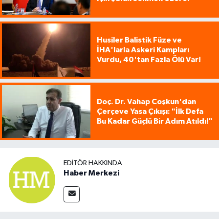
Husiler Balistik Füze ve
İHA'larla Askeri Kampları
Vurdu, 40'tan Fazla Ölü Var!
Doç. Dr. Vahap Coşkun'dan
Çerçeve Yasa Çıkışı: "İlk Defa
Bu Kadar Güçlü Bir Adım Atıldı!"
EDITÖR HAKKINDA
Haber Merkezi