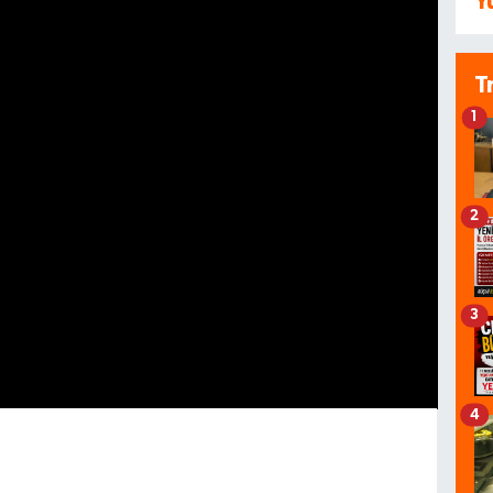
Y
T
1
2
3
4