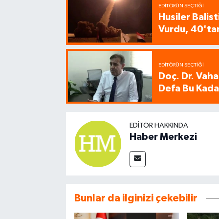
EDITÖRÜN SEÇTIĞI
Husiler Balis
Vurdu, 40'tan
EDITÖRÜN SEÇTIĞI
Doç. Dr. Vaha
Defa Bu Kadar
EDITÖR HAKKINDA
Haber Merkezi
Bunlar da ilginizi çekebilir