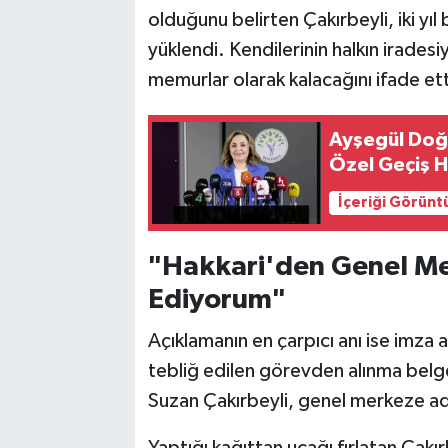
olduğunu belirten Çakırbeyli, iki 
yüklendi. Kendilerinin halkın iradesiy
memurlar olarak kalacağını ifade ett
Ayşegül Doğa
Özel Geçiş H
İçeriği Görünt
"Hakkari'den Genel Mer
Ediyorum"
Açıklamanın en çarpıcı anı ise imza 
tebliğ edilen görevden alınma belge
Suzan Çakırbeyli, genel merkeze ad
Yaptığı kağıttan uçağı fırlatan Çak