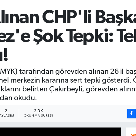
lınan CHP'li Baş
z'e Şok Tepki: Te
ı!
YK) tarafından görevden alınan 26 il başk
nel merkezin kararına sert tepki gösterdi.
ıklarını belirten Çakırbeyli, görevden alın
ydan okudu.
2
2 DK
AYLAŞIM
OKUNMA SÜRESI