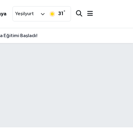
°
31
nya
Yeşilyurt
 Eğitimi Başladı!
k Sökmek Üzere!"