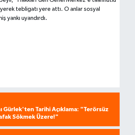
iyerek tebligatı yere attı. O anlar sosyal
iş yankı uyandırdı.
 Gürlek'ten Tarihi Açıklama: "Terörsüz
 Şafak Sökmek Üzere!"