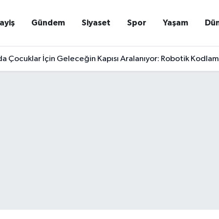
ayiş
Gündem
Siyaset
Spor
Yaşam
Dü
a Çocuklar İçin Geleceğin Kapısı Aralanıyor: Robotik Kodlama
kanı Gürlek'ten Tarihi Açıklama: "Terörsüz Türkiye İçin Şafa