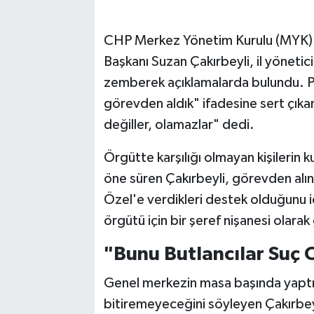
CHP Merkez Yönetim Kurulu (MYK) k
Başkanı Suzan Çakırbeyli, il yönetici
zemberek açıklamalarda bulundu. Pa
görevden aldık" ifadesine sert çıkan
değiller, olamazlar" dedi.
Örgütte karşılığı olmayan kişilerin k
öne süren Çakırbeyli, görevden al
Özel'e verdikleri destek olduğunu i
örgütü için bir şeref nişanesi olarak 
"Bunu Butlancılar Suç O
Genel merkezin masa başında yaptığ
bitiremeyeceğini söyleyen Çakırbey