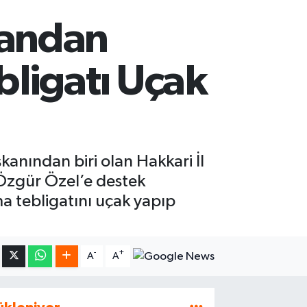
kandan
bligatı Uçak
anından biri olan Hakkari İl
 Özgür Özel’e destek
ma tebligatını uçak yapıp
-
+
A
A