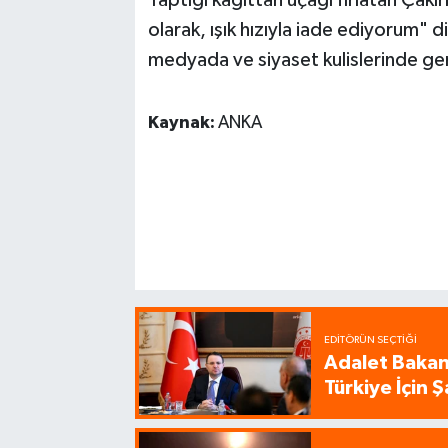
olarak, ışık hızıyla iade ediyorum" d
medyada ve siyaset kulislerinde gen
Kaynak:
ANKA
EDITÖRÜN SEÇTIĞI
Adalet Bakanı
Türkiye İçin