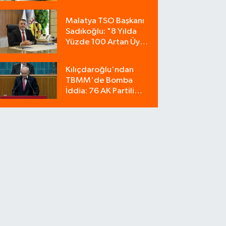
Operasyon: 9
Milyonluk Tuzağı Polis
Malatya TSO Başkanı
Bozdu!
Sadıkoğlu: "8 Yılda
Yüzde 100 Artan Üye
Sayımız Güvenin
Göstergesidir"
Kılıçdaroğlu'ndan
TBMM'de Bomba
İddia: 76 AK Partili
Milletvekili Sahte Oy
Pusulası Kullandı!