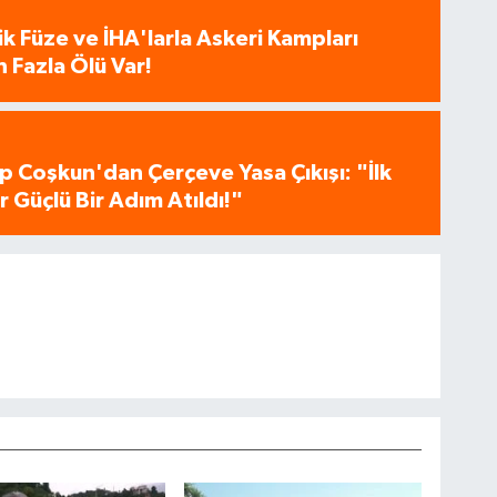
tik Füze ve İHA'larla Askeri Kampları
 Fazla Ölü Var!
p Coşkun'dan Çerçeve Yasa Çıkışı: "İlk
 Güçlü Bir Adım Atıldı!"