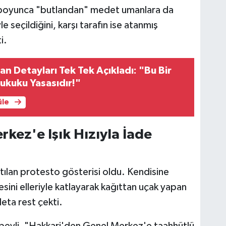
yıl boyunca "butlandan" medet umanlara da
le seçildiğini, karşı tarafın ise atanmış
i.
n Detayları Tek Tek Açıkladı: "Bu Bir
ukuku Yasasıdır!"
üle
kez'e Işık Hızıyla İade
atılan protesto gösterisi oldu. Kendisine
sini elleriyle katlayarak kağıttan uçak yapan
eta rest çekti.
ırbeyli, "Hakkari'den Genel Merkez'e taahhütlü