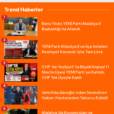
Trend Haberler
1
Barış Yıldız YENİ Parti Malatya İl
Başkanlığı’na Atandı
2
YENİ Parti Malatya İl ve İlçe listeleri
Resmiyet Kazandı: İşte Tam Liste
3
CHP'de Yeşilyurt'ta Büyük Kopuş! 11
Meclis Üyesi YENİ Parti'ye Katıldı,
CHP Tek Üyeyle Kaldı
4
Selvi Kılıçdaroğlu'ndan Sevindiren
Haber: Hastaneden Taburcu Edildi!
5
Malatya’da Kuyumcuları ve