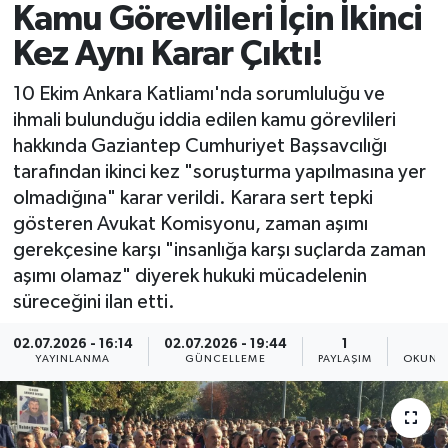
Kamu Görevlileri İçin İkinci
Spor
Kez Aynı Karar Çıktı!
Yaşam
10 Ekim Ankara Katliamı'nda sorumluluğu ve
ihmali bulunduğu iddia edilen kamu görevlileri
hakkında Gaziantep Cumhuriyet Başsavcılığı
tarafından ikinci kez "soruşturma yapılmasına yer
olmadığına" karar verildi. Karara sert tepki
gösteren Avukat Komisyonu, zaman aşımı
gerekçesine karşı "insanlığa karşı suçlarda zaman
aşımı olamaz" diyerek hukuki mücadelenin
süreceğini ilan etti.
02.07.2026 - 16:14
02.07.2026 - 19:44
1
2
YAYINLANMA
GÜNCELLEME
PAYLAŞIM
OKUNMA