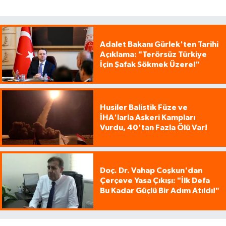
Adalet Bakanı Gürlek'ten Tarihi
Açıklama: "Terörsüz Türkiye
İçin Şafak Sökmek Üzere!"
Husiler Balistik Füze ve
İHA'larla Askeri Kampları
Vurdu, 40'tan Fazla Ölü Var!
Doç. Dr. Vahap Coşkun'dan
Çerçeve Yasa Çıkışı: "İlk Defa
Bu Kadar Güçlü Bir Adım Atıldı!"