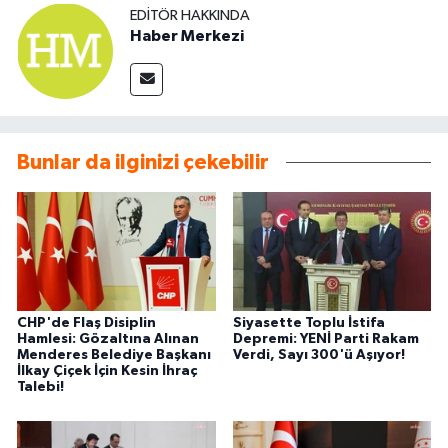
EDITÖR HAKKINDA
Haber Merkezi
Bunlar da ilginizi çekebilir
CHP'de Flaş Disiplin
Siyasette Toplu İstifa
Hamlesi: Gözaltına Alınan
Depremi: YENİ Parti Rakam
Menderes Belediye Başkanı
Verdi, Sayı 300'ü Aşıyor!
İlkay Çiçek İçin Kesin İhraç
Talebi!