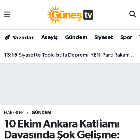
Asayiş
Malatya Nöbetçi Eczaneler
Asayiş
Gündem
Siyaset
Spor
Yazarlar
Bilim & Teknoloji
Malatya Hava Durumu
13:15
Siyasette Toplu İstifa Depremi: YENİ Parti Rakam Verdi, Sayı 300'ü Aşıyor!
Dünya
Malatya Namaz Vakitleri
Eğitim
Malatya Trafik Yoğunluk Haritası
Gündem
Süper Lig Puan Durumu ve Fikstür
Kültür & Sanat
Tüm Manşetler
HABERLER
GÜNDEM
Magazin
Son Dakika Haberleri
10 Ekim Ankara Katliamı
Davasında Şok Gelişme:
Siyaset
Haber Arşivi