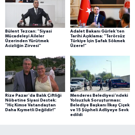
Bülent Tezcan: "Siyasi
Adalet Bakanı Gürlek'ten
Mücadeleyi Aileler
Tarihi Açıklama: "Terörsüz
Üzerinden Yürütmek
Türkiye İçin Şafak Sökmek
Acizliğin Zirvesi"
Üzere!"
Rize Pazar'da Balık Çiftliği
Menderes Belediyesi'ndeki
Nöbetine Siyasi Destek:
Yolsuzluk Soruşturması:
"Hiç Kimse Vatandaştan
Belediye Başkanı İlkay Çiçek
Daha Kıymetli Değildir!"
ve 15 Şüpheli Adliyeye Sevk
edildi