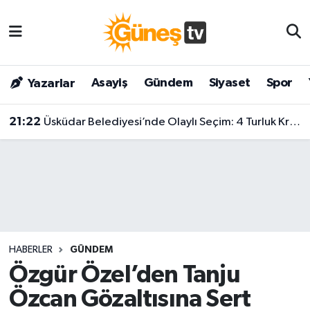
Asayiş
Malatya Nöbetçi Eczaneler
Asayiş
Gündem
Siyaset
Spor
Yazarlar
Bilim & Teknoloji
Malatya Hava Durumu
21:22
Üsküdar Belediyesi’nde Olaylı Seçim: 4 Turluk Krizin Ardından Sibel Tan Çetinkaya Kazandı!
Dünya
Malatya Namaz Vakitleri
Eğitim
Malatya Trafik Yoğunluk Haritası
Gündem
Süper Lig Puan Durumu ve Fikstür
Kültür & Sanat
Tüm Manşetler
HABERLER
GÜNDEM
Magazin
Son Dakika Haberleri
Özgür Özel’den Tanju
Özcan Gözaltısına Sert
Siyaset
Haber Arşivi