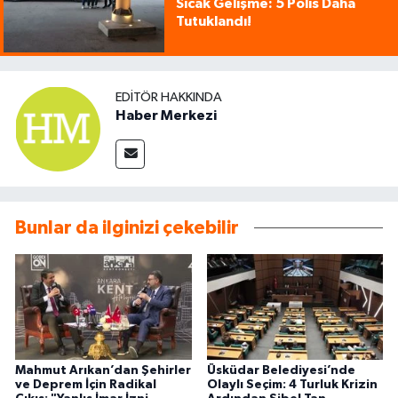
Sıcak Gelişme: 5 Polis Daha
Tutuklandı!
EDITÖR HAKKINDA
Haber Merkezi
Bunlar da ilginizi çekebilir
Mahmut Arıkan’dan Şehirler
Üsküdar Belediyesi’nde
ve Deprem İçin Radikal
Olaylı Seçim: 4 Turluk Krizin