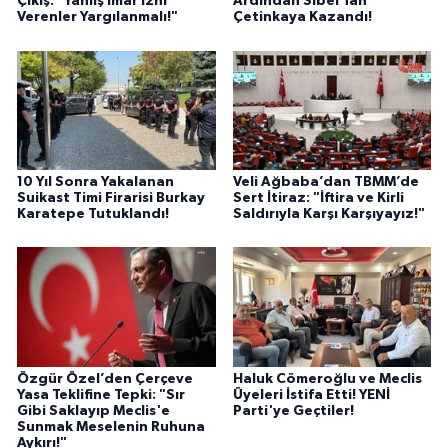
Çıkış: "Yanlış İmar İzni
Ardından Sibel Tan
Verenler Yargılanmalı!"
Çetinkaya Kazandı!
10 Yıl Sonra Yakalanan
Veli Ağbaba’dan TBMM’de
Suikast Timi Firarisi Burkay
Sert İtiraz: "İftira ve Kirli
Karatepe Tutuklandı!
Saldırıyla Karşı Karşıyayız!"
Özgür Özel’den Çerçeve
Haluk Cömeroğlu ve Meclis
Yasa Teklifine Tepki: "Sır
Üyeleri İstifa Etti! YENİ
Gibi Saklayıp Meclis'e
Parti'ye Geçtiler!
Sunmak Meselenin Ruhuna
Aykırı!"