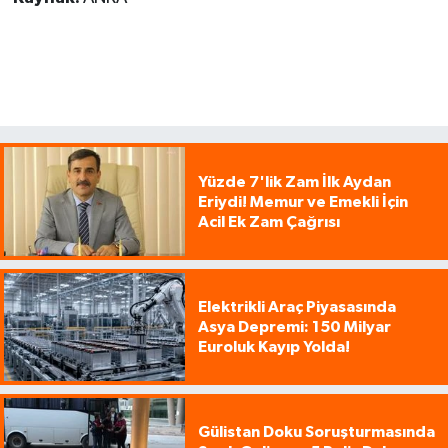
Yüzde 7'lik Zam İlk Aydan
Eriydi! Memur ve Emekli İçin
Acil Ek Zam Çağrısı
Elektrikli Araç Piyasasında
Asya Depremi: 150 Milyar
Euroluk Kayıp Yolda!
Gülistan Doku Soruşturmasında