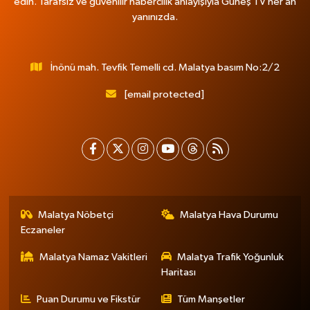
edin. Tarafsız ve güvenilir habercilik anlayışıyla Güneş TV her an
yanınızda.
İnönü mah. Tevfik Temelli cd. Malatya basım No:2/2
[email protected]
Malatya Nöbetçi
Malatya Hava Durumu
Eczaneler
Malatya Namaz Vakitleri
Malatya Trafik Yoğunluk
Haritası
Puan Durumu ve Fikstür
Tüm Manşetler