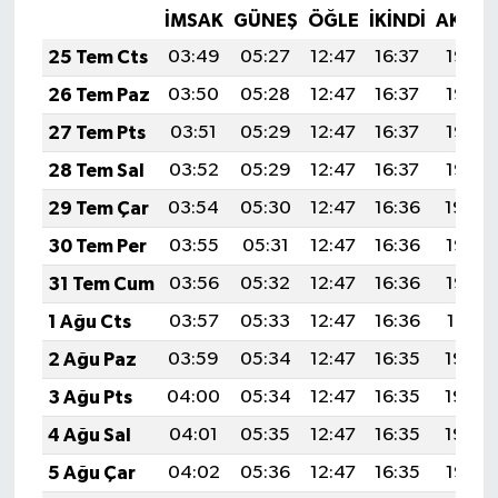
İMSAK
GÜNEŞ
ÖĞLE
İKINDI
AKŞA
25 Tem Cts
03:49
05:27
12:47
16:37
19:57
26 Tem Paz
03:50
05:28
12:47
16:37
19:56
27 Tem Pts
03:51
05:29
12:47
16:37
19:56
28 Tem Sal
03:52
05:29
12:47
16:37
19:55
29 Tem Çar
03:54
05:30
12:47
16:36
19:54
30 Tem Per
03:55
05:31
12:47
16:36
19:53
31 Tem Cum
03:56
05:32
12:47
16:36
19:52
1 Ağu Cts
03:57
05:33
12:47
16:36
19:51
2 Ağu Paz
03:59
05:34
12:47
16:35
19:50
3 Ağu Pts
04:00
05:34
12:47
16:35
19:49
4 Ağu Sal
04:01
05:35
12:47
16:35
19:48
5 Ağu Çar
04:02
05:36
12:47
16:35
19:47