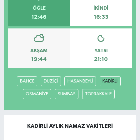
ÖĞLE
İKINDI
12:46
16:33
AKŞAM
YATSI
19:44
21:10
BAHÇE
DÜZİÇİ
HASANBEYLİ
KADİRLİ
OSMANİYE
SUMBAS
TOPRAKKALE
KADİRLİ AYLIK NAMAZ VAKITLERI