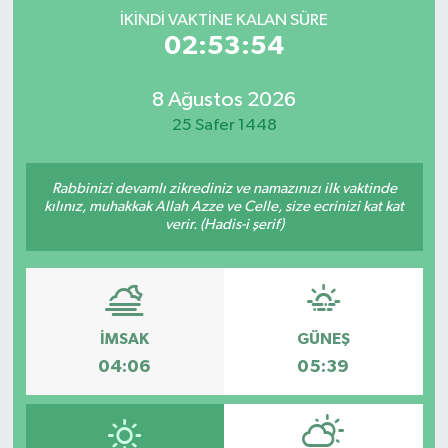
İKINDI VAKTINE KALAN SÜRE
Spor
02:53:53
Yaşam
8 Ağustos 2026
25 Safer 1448
Rabbinizi devamlı zikrediniz ve namazınızı ilk vaktinde
kılınız, muhakkak Allah Azze ve Celle, size ecrinizi kat kat
verir. (Hadis-i şerif)
İMSAK
GÜNEŞ
04:06
05:39