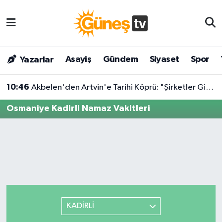
Asayiş
Malatya Nöbetçi Eczaneler
Asayiş
Gündem
Siyaset
Spor
Yazarlar
Bilim & Teknoloji
Malatya Hava Durumu
10:46
Akbelen'den Artvin'e Tarihi Köprü: "Şirketler Gidene Kadar Direneceğiz!"
Dünya
Malatya Namaz Vakitleri
Osmaniye Kadirli Namaz Vakitleri
Eğitim
Malatya Trafik Yoğunluk Haritası
Gündem
Süper Lig Puan Durumu ve Fikstür
Kültür & Sanat
Tüm Manşetler
Magazin
Son Dakika Haberleri
KADİRLİ
Siyaset
Haber Arşivi