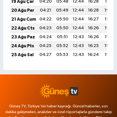
19 Ağu Çar
04:20
05:48
12:44
16:28
19:31
20 Ağu Per
04:21
05:49
12:44
16:28
19:30
21 Ağu Cum
04:22
05:50
12:44
16:27
19:28
22 Ağu Cts
04:23
05:50
12:44
16:26
19:27
23 Ağu Paz
04:24
05:51
12:43
16:26
19:26
24 Ağu Pts
04:25
05:52
12:43
16:25
19:24
25 Ağu Sal
04:27
05:53
12:43
16:24
19:23
Güneş TV, Türkiye'nin haber kaynağı. Güncel haberler, son
dakika gelişmeleri, analizler ve özel röportajlarla gündemi takip