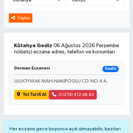
Spor
Paylaş
Yaşam
Kütahya
Gediz
06 Ağustos 2026 Perşembe
nöbetçi eczane adres, telefon ve konumları
Derman Eczanesi
Gediz
ULUOYMAK MAH.NAKIPOGLU CD. NO:4 A
Yol Tarifi Al
0 (274) 412 48 43
Her eczane gece boyunca açık olmayabilir, bazıları