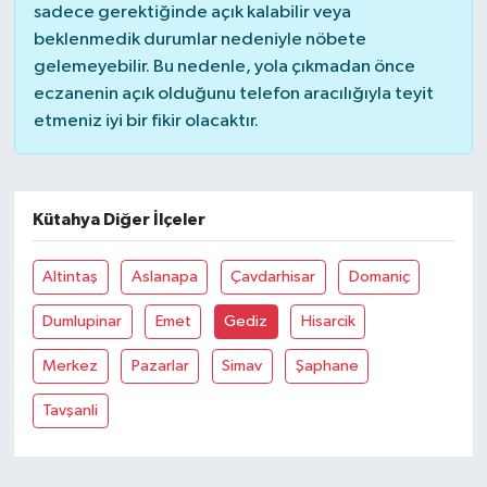
sadece gerektiğinde açık kalabilir veya
beklenmedik durumlar nedeniyle nöbete
gelemeyebilir. Bu nedenle, yola çıkmadan önce
eczanenin açık olduğunu telefon aracılığıyla teyit
etmeniz iyi bir fikir olacaktır.
Kütahya Diğer İlçeler
Altintaş
Aslanapa
Çavdarhisar
Domaniç
Dumlupinar
Emet
Gediz
Hisarcik
Merkez
Pazarlar
Simav
Şaphane
Tavşanli