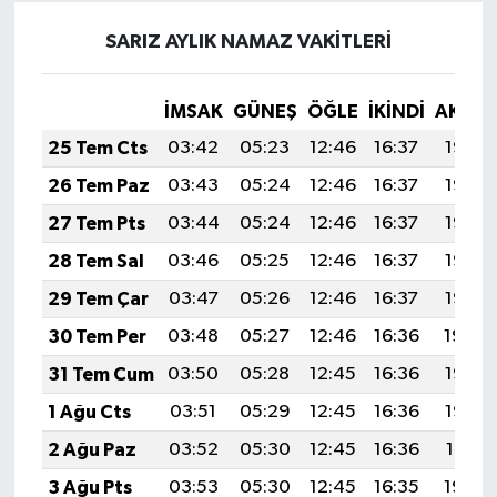
SARIZ AYLIK NAMAZ VAKITLERI
İMSAK
GÜNEŞ
ÖĞLE
İKINDI
AKŞA
25 Tem Cts
03:42
05:23
12:46
16:37
19:58
26 Tem Paz
03:43
05:24
12:46
16:37
19:58
27 Tem Pts
03:44
05:24
12:46
16:37
19:57
28 Tem Sal
03:46
05:25
12:46
16:37
19:56
29 Tem Çar
03:47
05:26
12:46
16:37
19:55
30 Tem Per
03:48
05:27
12:46
16:36
19:54
31 Tem Cum
03:50
05:28
12:45
16:36
19:53
1 Ağu Cts
03:51
05:29
12:45
16:36
19:52
2 Ağu Paz
03:52
05:30
12:45
16:36
19:51
3 Ağu Pts
03:53
05:30
12:45
16:35
19:50