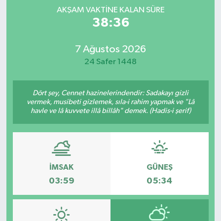
AKŞAM VAKTINE KALAN SÜRE
Spor
38:36
Yaşam
7 Ağustos 2026
24 Safer 1448
Dört şey, Cennet hazinelerindendir: Sadakayı gizli
vermek, musibeti gizlemek, sıla-i rahim yapmak ve "Lâ
havle ve lâ kuvvete illâ billâh" demek. (Hadis-i şerif)
İMSAK
GÜNEŞ
03:59
05:34