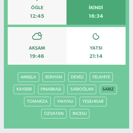
ÖĞLE
İKINDI
12:45
16:34
AKŞAM
YATSI
19:46
21:14
AKKIŞLA
BÜNYAN
DEVELİ
FELAHİYE
KAYSERİ
PINARBAŞI
SARIOĞLAN
SARIZ
TOMARZA
YAHYALI
YEŞİLHİSAR
ÖZVATAN
İNCESU