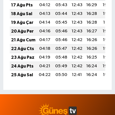
17 Ağu Pts
04:12
05:43
12:43
16:29
19:34
18 Ağu Sal
04:13
05:44
12:43
16:28
19:32
19 Ağu Çar
04:14
05:45
12:43
16:28
19:31
20 Ağu Per
04:16
05:46
12:43
16:27
19:30
21 Ağu Cum
04:17
05:46
12:42
16:26
19:28
22 Ağu Cts
04:18
05:47
12:42
16:26
19:27
23 Ağu Paz
04:19
05:48
12:42
16:25
19:25
24 Ağu Pts
04:21
05:49
12:42
16:24
19:24
25 Ağu Sal
04:22
05:50
12:41
16:24
19:23