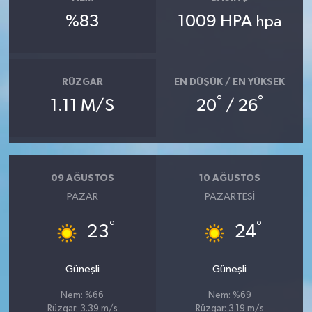
%83
1009 HPA
hpa
RÜZGAR
EN DÜŞÜK / EN YÜKSEK
°
°
1.11 M/S
20
/ 26
09 AĞUSTOS
10 AĞUSTOS
PAZAR
PAZARTESI
°
°
23
24
Güneşli
Güneşli
Nem: %66
Nem: %69
Rüzgar: 3.39 m/s
Rüzgar: 3.19 m/s