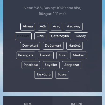
Nem: %83, Basınç: 1009 hpa hPa,
Rüzgar: 1.11 m/s
Abana
Ağlı
Araç
Azdavay
Bozkurt
Cide
Çatalzeytin
Daday
Devrekani
Doğanyurt
Hanönü
İhsangazi
İnebolu
Küre
Merkez
Pınarbaşı
Seydiler
Şenpazar
Taşköprü
Tosya
NEM
BASINÇ