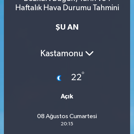
Haftalık Hava Durumu Tahmini
Spor
Yaşam
ŞU AN
Kastamonu
°
22
Açık
08 Ağustos Cumartesi
20:15