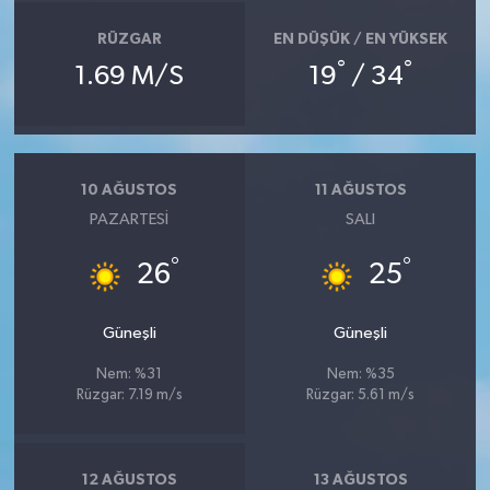
RÜZGAR
EN DÜŞÜK / EN YÜKSEK
°
°
1.69 M/S
19
/ 34
10 AĞUSTOS
11 AĞUSTOS
PAZARTESI
SALI
°
°
26
25
Güneşli
Güneşli
Nem: %31
Nem: %35
Rüzgar: 7.19 m/s
Rüzgar: 5.61 m/s
12 AĞUSTOS
13 AĞUSTOS