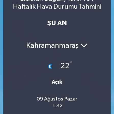
Haftalık Hava Durumu Tahmini
Spor
Yaşam
ŞU AN
Kahramanmaraş
°
22
Açık
09 Ağustos Pazar
11:45