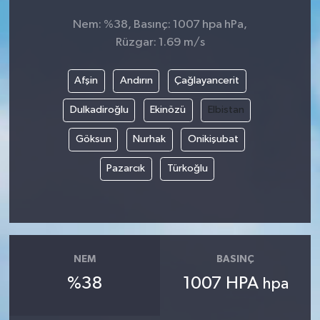
Nem: %38, Basınç: 1007 hpa hPa,
Rüzgar: 1.69 m/s
Afşin
Andırın
Çağlayancerit
Dulkadiroğlu
Ekinözü
Elbistan
Göksun
Nurhak
Onikişubat
Pazarcık
Türkoğlu
NEM
BASINÇ
%38
1007 HPA
hpa