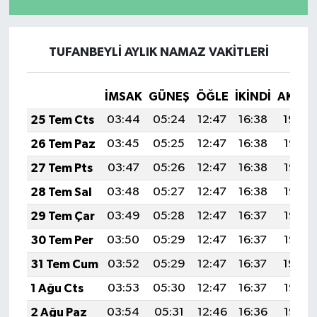
TUFANBEYLİ AYLIK NAMAZ VAKITLERI
İMSAK
GÜNEŞ
ÖĞLE
İKINDI
AKŞA
25 Tem Cts
03:44
05:24
12:47
16:38
19:59
26 Tem Paz
03:45
05:25
12:47
16:38
19:58
27 Tem Pts
03:47
05:26
12:47
16:38
19:57
28 Tem Sal
03:48
05:27
12:47
16:38
19:57
29 Tem Çar
03:49
05:28
12:47
16:37
19:56
30 Tem Per
03:50
05:29
12:47
16:37
19:55
31 Tem Cum
03:52
05:29
12:47
16:37
19:54
1 Ağu Cts
03:53
05:30
12:47
16:37
19:53
2 Ağu Paz
03:54
05:31
12:46
16:36
19:52