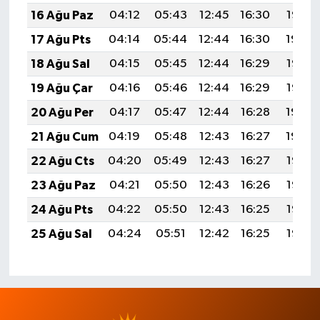
16 Ağu Paz
04:12
05:43
12:45
16:30
19:36
17 Ağu Pts
04:14
05:44
12:44
16:30
19:34
18 Ağu Sal
04:15
05:45
12:44
16:29
19:33
19 Ağu Çar
04:16
05:46
12:44
16:29
19:32
20 Ağu Per
04:17
05:47
12:44
16:28
19:30
21 Ağu Cum
04:19
05:48
12:43
16:27
19:29
22 Ağu Cts
04:20
05:49
12:43
16:27
19:28
23 Ağu Paz
04:21
05:50
12:43
16:26
19:26
24 Ağu Pts
04:22
05:50
12:43
16:25
19:25
25 Ağu Sal
04:24
05:51
12:42
16:25
19:23