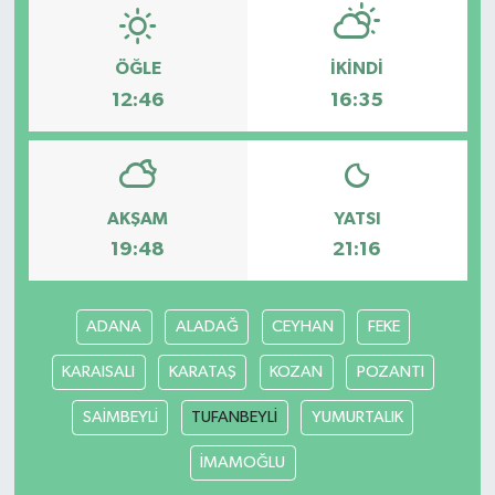
ÖĞLE
İKINDI
12:46
16:35
AKŞAM
YATSI
19:48
21:16
ADANA
ALADAĞ
CEYHAN
FEKE
KARAISALI
KARATAŞ
KOZAN
POZANTI
SAİMBEYLİ
TUFANBEYLİ
YUMURTALIK
İMAMOĞLU