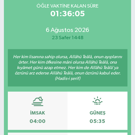
ÖĞLE VAKTINE KALAN SÜRE
Spor
01:36:05
Yaşam
6 Ağustos 2026
23 Safer 1448
Her kim lisanına sahip olursa, Allâhü Teâlâ, onun ayıplarını
örter. Her kim öfkesine mâni olursa Allâhü Teâlâ, ona
kıyâmet günü azap etmez. Her kim de Allâhü Teâlâ'ya
özrünü arz ederse Allâhü Teâlâ, onun özrünü kabul eder.
(Hadis-i şerif)
İMSAK
GÜNEŞ
04:00
05:35