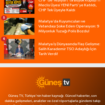
CHP'de Yeşilyurt'ta Büyük Kopuş! 11
Meclis Üyesi YENİ Parti'ye Katıldı,
CHP Tek Üyeyle Kaldı
5
Malatya’da Kuyumcuları ve
Vatandaşı Şoke Eden Operasyon: 9
Milyonluk Tuzağı Polis Bozdu!
6
Malatya İş Dünyasında Flaş Gelişme:
Salih Karademir TSO Adaylığı İçin
Tarih Verdi!
Güneş TV, Türkiye'nin haber kaynağı. Güncel haberler, son
dakika gelişmeleri, analizler ve özel röportajlarla gündemi takip