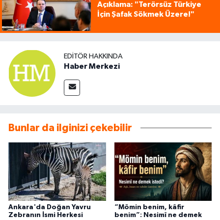
Açıklama: "Terörsüz Türkiye
İçin Şafak Sökmek Üzere!"
EDITÖR HAKKINDA
Haber Merkezi
Bunlar da ilginizi çekebilir
Ankara'da Doğan Yavru
“Mömin benim, kâfir
Zebranın İsmi Herkesi
benim”: Nesimî ne demek