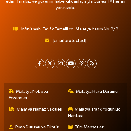
edin. Tarafsız ve güvenilir habercilik anlayışıyla Güneş TV her an
yanınızda.
İnönü mah. Tevfik Temelli cd. Malatya basım No:2/2
[email protected]
Malatya Nöbetçi
Malatya Hava Durumu
Eczaneler
Malatya Namaz Vakitleri
Malatya Trafik Yoğunluk
Haritası
Puan Durumu ve Fikstür
Tüm Manşetler