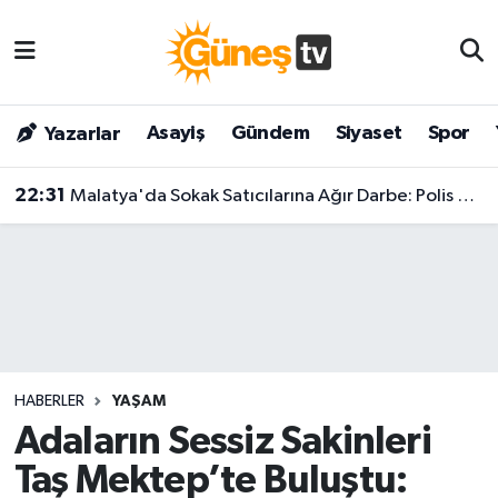
Asayiş
Malatya Nöbetçi Eczaneler
Asayiş
Gündem
Siyaset
Spor
Yazarlar
Bilim & Teknoloji
Malatya Hava Durumu
22:31
Malatya'da Sokak Satıcılarına Ağır Darbe: Polis Adım Adım Takip Etti!
Dünya
Malatya Namaz Vakitleri
Eğitim
Malatya Trafik Yoğunluk Haritası
Gündem
Süper Lig Puan Durumu ve Fikstür
Kültür & Sanat
Tüm Manşetler
HABERLER
YAŞAM
Magazin
Son Dakika Haberleri
Adaların Sessiz Sakinleri
Taş Mektep’te Buluştu:
Siyaset
Haber Arşivi