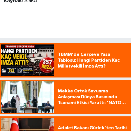
Kaynak:
ANKA
TBMM’de Çerçeve Yasa
Tablosu: Hangi Partiden Kaç
Milletvekili İmza Attı?
Mekke Ortak Savunma
Anlaşması Dünya Basınında
Tsunami Etkisi Yarattı: 'NATO
Tarzı Üçlü İttifak!'
Adalet Bakanı Gürlek'ten Tarihi