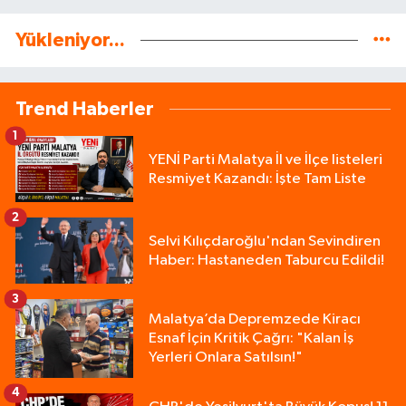
Yükleniyor...
Trend Haberler
1
YENİ Parti Malatya İl ve İlçe listeleri
Resmiyet Kazandı: İşte Tam Liste
2
Selvi Kılıçdaroğlu'ndan Sevindiren
Haber: Hastaneden Taburcu Edildi!
3
Malatya’da Depremzede Kiracı
Esnaf İçin Kritik Çağrı: "Kalan İş
Yerleri Onlara Satılsın!"
4