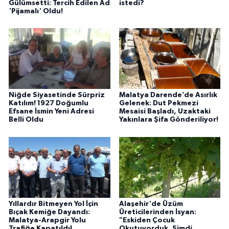
Gülümsetti: Tercih Edilen Ad
istedi?
'Pijamalı' Oldu!
Niğde Siyasetinde Sürpriz
Malatya Darende’de Asırlık
Katılım! 1927 Doğumlu
Gelenek: Dut Pekmezi
Efsane İsmin Yeni Adresi
Mesaisi Başladı, Uzaktaki
Belli Oldu
Yakınlara Şifa Gönderiliyor!
Yıllardır Bitmeyen Yol İçin
Alaşehir'de Üzüm
Bıçak Kemiğe Dayandı:
Üreticilerinden İsyan:
Malatya-Arapgir Yolu
"Eskiden Çocuk
Trafiğe Kapatıldı!
Okutuyorduk, Şimdi