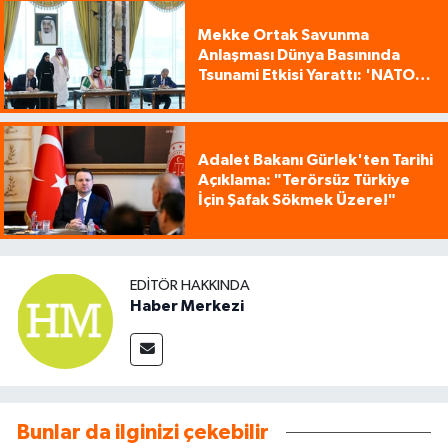
Mekke Ortak Savunma
Anlaşması Dünya Basınında
Tsunami Etkisi Yarattı: 'NATO
Tarzı Üçlü İttifak!'
Adalet Bakanı Gürlek'ten Tarihi
Açıklama: "Terörsüz Türkiye
İçin Şafak Sökmek Üzere!"
EDITÖR HAKKINDA
Haber Merkezi
Bunlar da ilginizi çekebilir