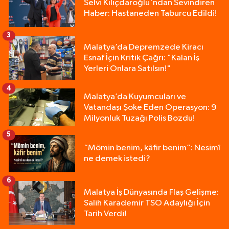
Selvi Kılıçdaroğlu'ndan Sevindiren
Haber: Hastaneden Taburcu Edildi!
3
Malatya’da Depremzede Kiracı
Esnaf İçin Kritik Çağrı: "Kalan İş
Yerleri Onlara Satılsın!"
4
Malatya’da Kuyumcuları ve
Vatandaşı Şoke Eden Operasyon: 9
Milyonluk Tuzağı Polis Bozdu!
5
“Mömin benim, kâfir benim”: Nesimî
ne demek istedi?
6
Malatya İş Dünyasında Flaş Gelişme:
Salih Karademir TSO Adaylığı İçin
Tarih Verdi!