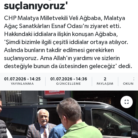
suçlanıyoruz'
Spor
CHP Malatya Milletvekili Veli Ağbaba, Malatya
Ağaç Sanatkârları Esnaf Odası'nı ziyaret etti.
Yaşam
Hakkındaki iddialara ilişkin konuşan Ağbaba,
'Şimdi bizimle ilgili çeşitli iddialar ortaya atılıyor.
Aslında bunların takdir edilmesi gerekirken
suçlanıyoruz. Ama Allah'ın yardımı ve sizlerin
desteğiyle bunun da üstesinden geleceğiz' dedi.
01.07.2026 - 14:25
01.07.2026 - 14:36
2
3 
YAYINLANMA
GÜNCELLEME
PAYLAŞIM
OKUNMA