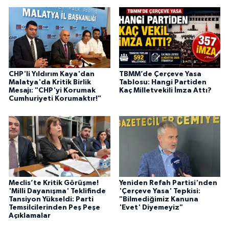
CHP'li Yıldırım Kaya'dan
TBMM’de Çerçeve Yasa
Malatya'da Kritik Birlik
Tablosu: Hangi Partiden
Mesajı: "CHP'yi Korumak
Kaç Milletvekili İmza Attı?
Cumhuriyeti Korumaktır!"
Meclis’te Kritik Görüşme!
Yeniden Refah Partisi'nden
'Milli Dayanışma' Teklifinde
'Çerçeve Yasa' Tepkisi:
Tansiyon Yükseldi: Parti
"Bilmediğimiz Kanuna
Temsilcilerinden Peş Peşe
'Evet' Diyemeyiz"
Açıklamalar