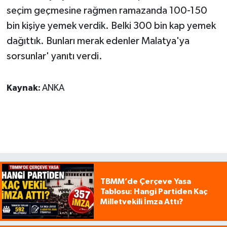
seçim geçmesine rağmen ramazanda 100-150
bin kişiye yemek verdik. Belki 300 bin kap yemek
dağıttık. Bunları merak edenler Malatya'ya
sorsunlar' yanıtı verdi.
Kaynak:
ANKA
TBMM’de Çerçeve Yasa
Tablosu: Hangi Partiden Kaç
Milletvekili İmza Attı?