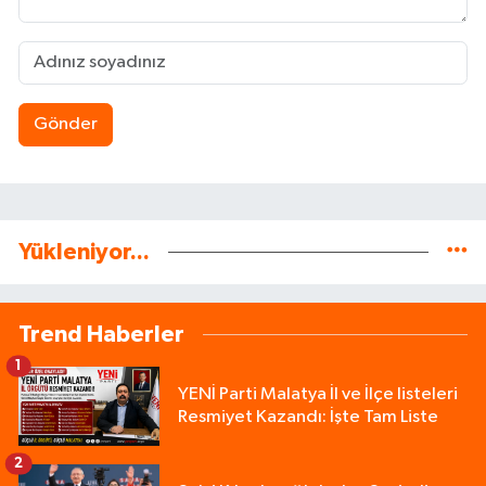
Gönder
Yükleniyor...
Trend Haberler
1
YENİ Parti Malatya İl ve İlçe listeleri
Resmiyet Kazandı: İşte Tam Liste
2