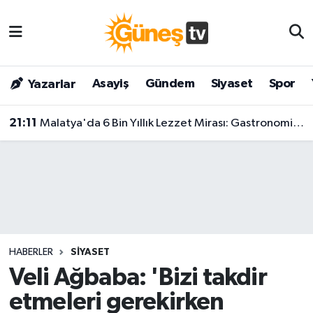
Asayiş
Malatya Nöbetçi Eczaneler
Asayiş
Gündem
Siyaset
Spor
Yazarlar
Bilim & Teknoloji
Malatya Hava Durumu
21:11
Malatya'da 6 Bin Yıllık Lezzet Mirası: Gastronomi Merkezi Kapılarını Görkemli Törenle Açtı!
Dünya
Malatya Namaz Vakitleri
Eğitim
Malatya Trafik Yoğunluk Haritası
Gündem
Süper Lig Puan Durumu ve Fikstür
Kültür & Sanat
Tüm Manşetler
HABERLER
SIYASET
Magazin
Son Dakika Haberleri
Veli Ağbaba: 'Bizi takdir
etmeleri gerekirken
Siyaset
Haber Arşivi