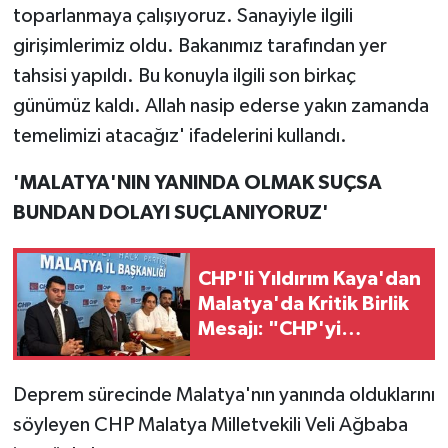
toparlanmaya çalışıyoruz. Sanayiyle ilgili
girişimlerimiz oldu. Bakanımız tarafından yer
tahsisi yapıldı. Bu konuyla ilgili son birkaç
günümüz kaldı. Allah nasip ederse yakın zamanda
temelimizi atacağız' ifadelerini kullandı.
'MALATYA'NIN YANINDA OLMAK SUÇSA
BUNDAN DOLAYI SUÇLANIYORUZ'
CHP'li Yıldırım Kaya'dan
Malatya'da Kritik Birlik
Mesajı: "CHP'yi
Korumak Cumhuriyeti
Korumaktır!"
Deprem sürecinde Malatya'nın yanında olduklarını
söyleyen CHP Malatya Milletvekili Veli Ağbaba