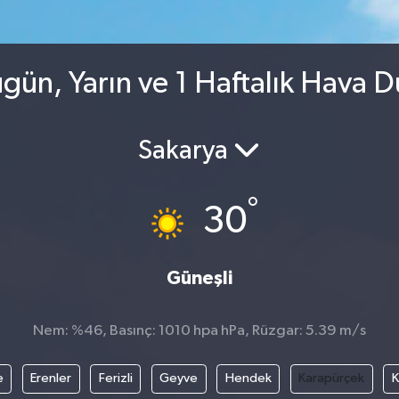
gün, Yarın ve 1 Haftalık Hava 
Sakarya
°
30
Güneşli
Nem: %46, Basınç: 1010 hpa hPa, Rüzgar: 5.39 m/s
e
Erenler
Ferizli
Geyve
Hendek
Karapürçek
K