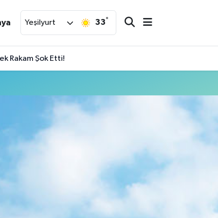
°
33
nya
Yeşilyurt
k Rakam Şok Etti!