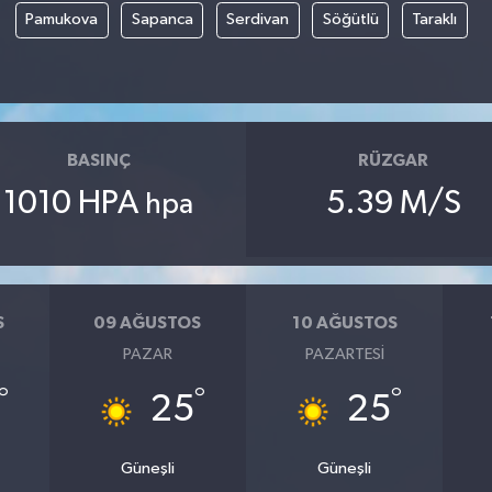
Pamukova
Sapanca
Serdivan
Söğütlü
Taraklı
BASINÇ
RÜZGAR
1010 HPA
5.39 M/S
hpa
S
09 AĞUSTOS
10 AĞUSTOS
PAZAR
PAZARTESI
°
°
°
25
25
Güneşli
Güneşli