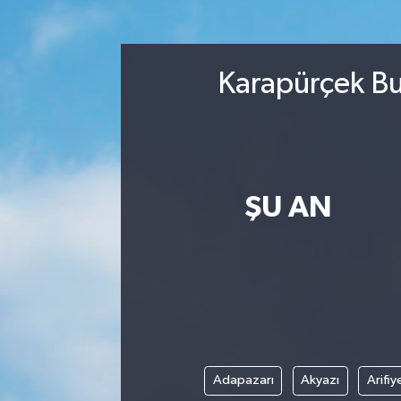
Spor
Karapürçek Bu
Yaşam
ŞU AN
Adapazarı
Akyazı
Arifiy