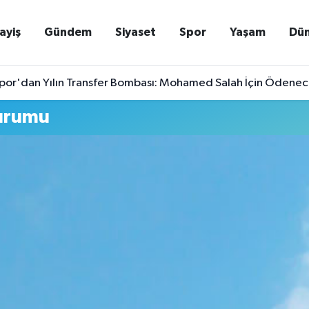
ayiş
Gündem
Siyaset
Spor
Yaşam
Dü
por'dan Yılın Transfer Bombası: Mohamed Salah İçin Ödenece
urumu