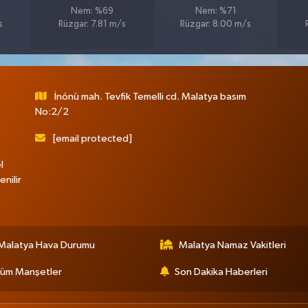
Nem: %69
Nem: %71
s
Rüzgar: 7.81 m/s
Rüzgar: 8.00 m/s
İnönü mah. Tevfik Temelli cd. Malatya basım
No:2/2
[email protected]
l
nilir
Malatya Hava Durumu
Malatya Namaz Vakitleri
üm Manşetler
Son Dakika Haberleri