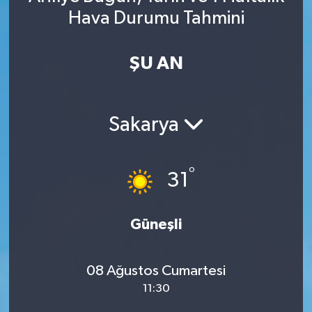
Hava Durumu Tahmini
Spor
Yaşam
ŞU AN
Sakarya
°
31
Güneşli
08 Ağustos Cumartesi
11:30