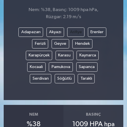
Nem: %38, Basınç: 1009 hpa hPa,
Rüzgar: 2.19 m/s
Adapazarı
Akyazı
Arifiye
Erenler
Ferizli
Geyve
Hendek
Karapürçek
Karasu
Kaynarca
Kocaali
Pamukova
Sapanca
Serdivan
Söğütlü
Taraklı
NEM
BASINÇ
%38
1009 HPA
hpa