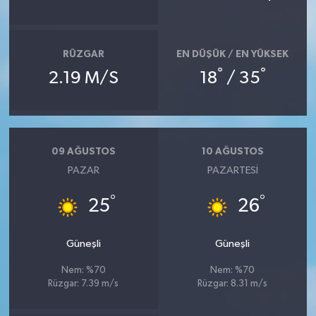
RÜZGAR
EN DÜŞÜK / EN YÜKSEK
°
°
2.19 M/S
18
/ 35
09 AĞUSTOS
10 AĞUSTOS
PAZAR
PAZARTESI
°
°
25
26
Güneşli
Güneşli
Nem: %70
Nem: %70
Rüzgar: 7.39 m/s
Rüzgar: 8.31 m/s