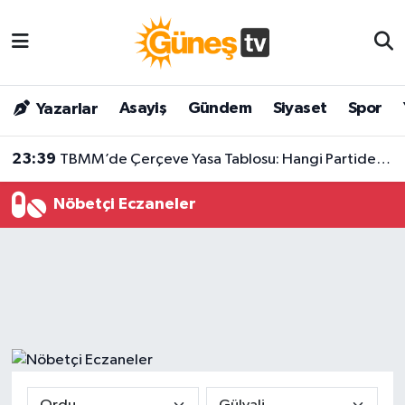
Asayiş
Malatya Nöbetçi Eczaneler
Asayiş
Gündem
Siyaset
Spor
Yazarlar
Bilim & Teknoloji
Malatya Hava Durumu
23:39
TBMM’de Çerçeve Yasa Tablosu: Hangi Partiden Kaç Milletvekili İmza Attı?
Dünya
Malatya Namaz Vakitleri
Nöbetçi Eczaneler
Eğitim
Malatya Trafik Yoğunluk Haritası
Gündem
Süper Lig Puan Durumu ve Fikstür
Kültür & Sanat
Tüm Manşetler
Magazin
Son Dakika Haberleri
Siyaset
Haber Arşivi