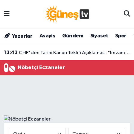
Asayiş
Malatya Nöbetçi Eczaneler
Asayiş
Gündem
Siyaset
Spor
Yazarlar
Bilim & Teknoloji
Malatya Hava Durumu
13:43
CHP'den Tarihi Kanun Teklifi Açıklaması: "İmzamız Açık Bir Çek Değil!"
Dünya
Malatya Namaz Vakitleri
Nöbetçi Eczaneler
Eğitim
Malatya Trafik Yoğunluk Haritası
Gündem
Süper Lig Puan Durumu ve Fikstür
Kültür & Sanat
Tüm Manşetler
Magazin
Son Dakika Haberleri
Siyaset
Haber Arşivi