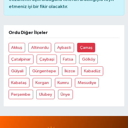
etmeniz iyi bir fikir olacaktır.
Ordu Diğer İlçeler
Akkuş
Altinordu
Aybasti
Çamaş
Çatalpinar
Çaybaşi
Fatsa
Gölköy
Gülyali
Gürgentepe
İkizce
Kabadüz
Kabataş
Korgan
Kumru
Mesudiye
Perşembe
Ulubey
Ünye