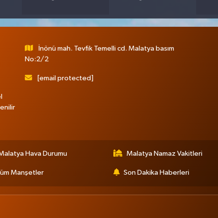
İnönü mah. Tevfik Temelli cd. Malatya basım
No:2/2
[email protected]
l
nilir
Malatya Hava Durumu
Malatya Namaz Vakitleri
üm Manşetler
Son Dakika Haberleri