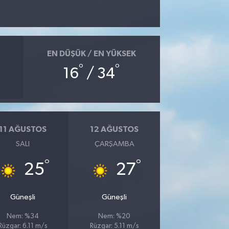
EN DÜŞÜK / EN YÜKSEK
°
°
16
/ 34
11 AĞUSTOS
12 AĞUSTOS
SALI
ÇARŞAMBA
°
°
25
27
Güneşli
Güneşli
Nem: %34
Nem: %20
Rüzgar: 6.11 m/s
Rüzgar: 5.11 m/s