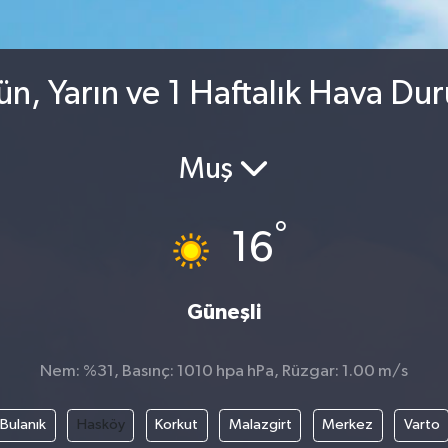
n, Yarın ve 1 Haftalık Hava Du
Muş
°
16
Güneşli
Nem: %31, Basınç: 1010 hpa hPa, Rüzgar: 1.00 m/s
Bulanık
Hasköy
Korkut
Malazgirt
Merkez
Varto