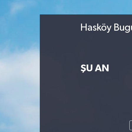
Spor
Hasköy Bugü
Yaşam
ŞU AN