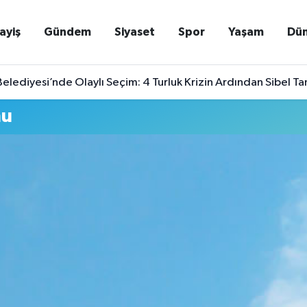
ayiş
Gündem
Siyaset
Spor
Yaşam
Dü
elediyesi’nde Olaylı Seçim: 4 Turluk Krizin Ardından Sibel T
mu