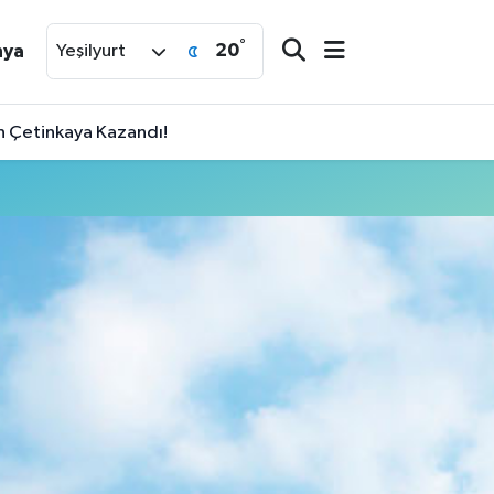
°
20
nya
Yeşilyurt
an Çetinkaya Kazandı!