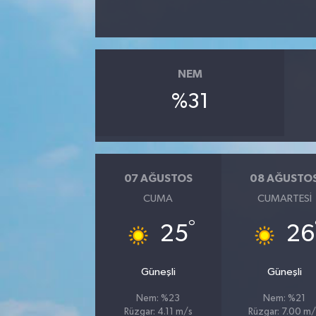
NEM
%31
07 AĞUSTOS
08 AĞUSTO
CUMA
CUMARTESI
°
25
26
Güneşli
Güneşli
Nem: %23
Nem: %21
Rüzgar: 4.11 m/s
Rüzgar: 7.00 m/