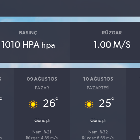
BASINÇ
RÜZGAR
1010 HPA
1.00 M/S
hpa
S
09 AĞUSTOS
10 AĞUSTOS
PAZAR
PAZARTESI
°
°
°
26
25
Güneşli
Güneşli
Nem: %21
Nem: %32
s
Rüzgar: 4.89 m/s
Rüzgar: 6.69 m/s