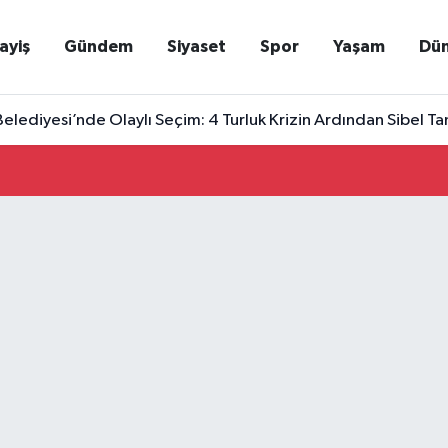
ayiş
Gündem
Siyaset
Spor
Yaşam
Dü
elediyesi’nde Olaylı Seçim: 4 Turluk Krizin Ardından Sibel T