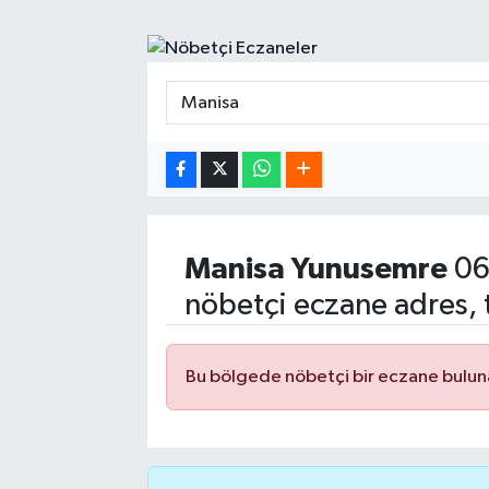
Spor
Yaşam
Manisa
Yunusemre
06
nöbetçi eczane adres, 
Bu bölgede nöbetçi bir eczane bulu