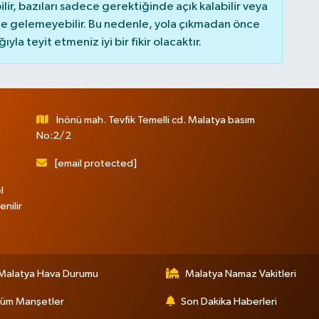
r, bazıları sadece gerektiğinde açık kalabilir veya
 gelemeyebilir. Bu nedenle, yola çıkmadan önce
la teyit etmeniz iyi bir fikir olacaktır.
İnönü mah. Tevfik Temelli cd. Malatya basım
No:2/2
[email protected]
l
nilir
Malatya Hava Durumu
Malatya Namaz Vakitleri
üm Manşetler
Son Dakika Haberleri