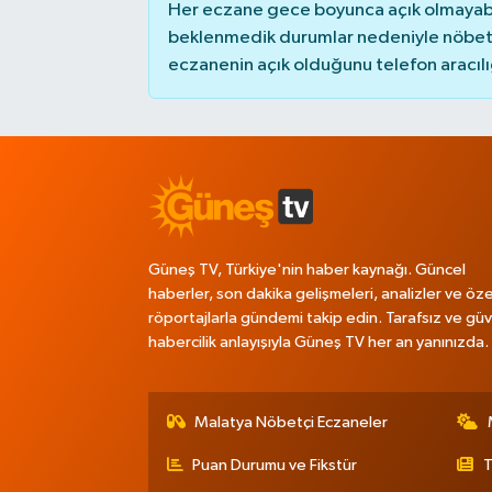
Her eczane gece boyunca açık olmayabili
beklenmedik durumlar nedeniyle nöbete
eczanenin açık olduğunu telefon aracılığıy
Güneş TV, Türkiye'nin haber kaynağı. Güncel
haberler, son dakika gelişmeleri, analizler ve öze
röportajlarla gündemi takip edin. Tarafsız ve güve
habercilik anlayışıyla Güneş TV her an yanınızda.
Malatya Nöbetçi Eczaneler
Puan Durumu ve Fikstür
T