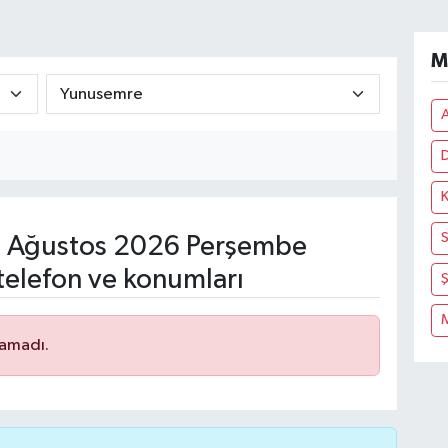
M
D
K
S
 Ağustos 2026 Perşembe
telefon ve konumları
namadı.