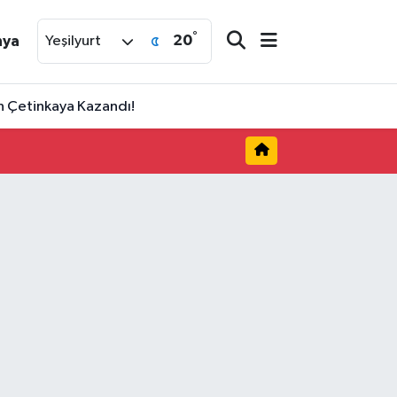
°
20
nya
Yeşilyurt
an Çetinkaya Kazandı!