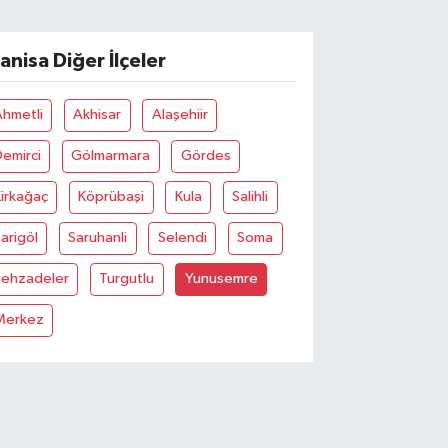
anisa Diğer İlçeler
Ahmetli
Akhisar
Alaşehiir
emirci
Gölmarmara
Gördes
irkağaç
Köprübaşi
Kula
Salihli
arigöl
Saruhanli
Selendi
Soma
Şehzadeler
Turgutlu
Yunusemre
Merkez