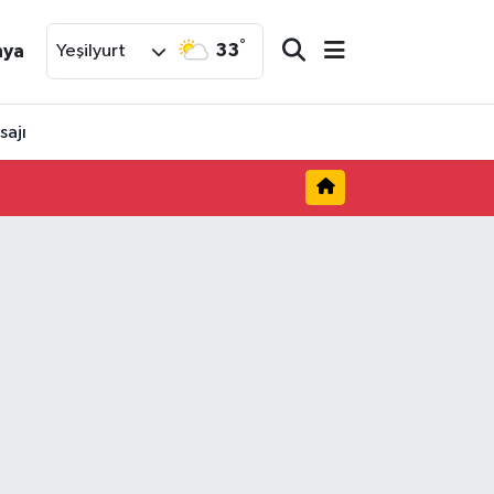
°
33
nya
Yeşilyurt
sajı