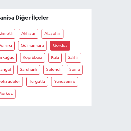
anisa Diğer İlçeler
Ahmetli
Akhisar
Alaşehiir
emirci
Gölmarmara
Gördes
irkağaç
Köprübaşi
Kula
Salihli
arigöl
Saruhanli
Selendi
Soma
Şehzadeler
Turgutlu
Yunusemre
Merkez