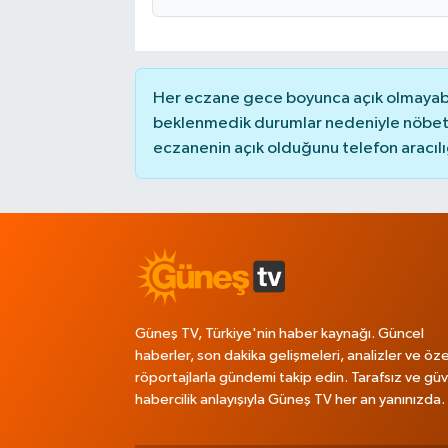
Her eczane gece boyunca açık olmayabili
beklenmedik durumlar nedeniyle nöbete
eczanenin açık olduğunu telefon aracılığıy
Güneş TV, Türkiye'nin haber kaynağı. Güncel
haberler, son dakika gelişmeleri, analizler ve öze
röportajlarla gündemi takip edin. Tarafsız ve güve
habercilik anlayışıyla Güneş TV her an yanınızda.