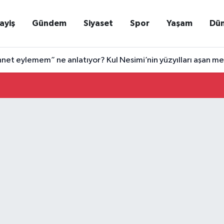
ayiş
Gündem
Siyaset
Spor
Yaşam
Dü
net eylemem” ne anlatıyor? Kul Nesimi’nin yüzyılları aşan me