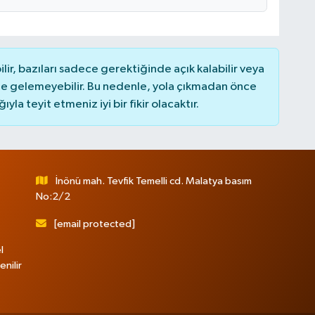
r, bazıları sadece gerektiğinde açık kalabilir veya
 gelemeyebilir. Bu nedenle, yola çıkmadan önce
la teyit etmeniz iyi bir fikir olacaktır.
İnönü mah. Tevfik Temelli cd. Malatya basım
No:2/2
[email protected]
l
nilir