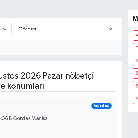
M
D
K
S
stos 2026 Pazar nöbetçi
ve konumları
Gördes
o:36 B Gördes Manisa