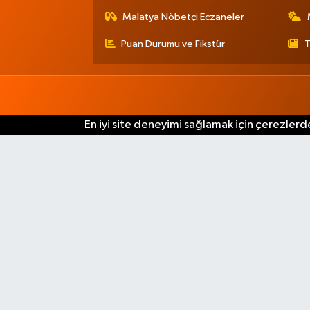
Malatya Nöbetçi Eczaneler
Puan Durumu ve Fikstür
T
En iyi site deneyimi sağlamak için çerezlerde