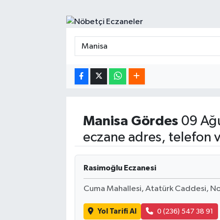
Spor
Yaşam
Manisa
Gördes
09 Ağu
eczane adres, telefon 
Rasimoğlu Eczanesi
Cuma Mahallesi, Atatürk Caddesi, N
Yol Tarifi Al
0 (236) 547 38 91