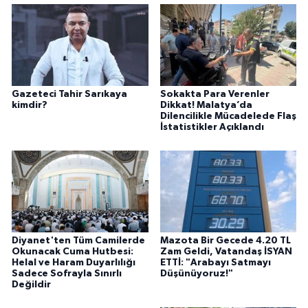
Gazeteci Tahir Sarıkaya
Sokakta Para Verenler
kimdir?
Dikkat! Malatya’da
Dilencilikle Mücadelede Flaş
İstatistikler Açıklandı
Diyanet'ten Tüm Camilerde
Mazota Bir Gecede 4.20 TL
Okunacak Cuma Hutbesi:
Zam Geldi, Vatandaş İSYAN
Helal ve Haram Duyarlılığı
ETTİ: "Arabayı Satmayı
Sadece Sofrayla Sınırlı
Düşünüyoruz!"
Değildir