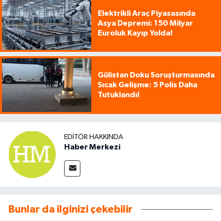
Elektrikli Araç Piyasasında
Asya Depremi: 150 Milyar
Euroluk Kayıp Yolda!
Gülistan Doku Soruşturmasında
Sıcak Gelişme: 5 Polis Daha
Tutuklandı!
EDITÖR HAKKINDA
Haber Merkezi
Bunlar da ilginizi çekebilir