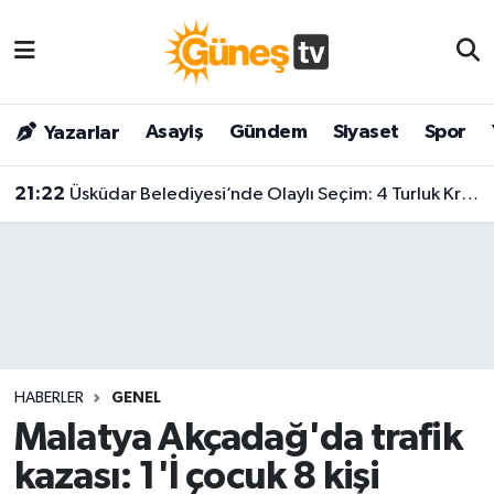
Asayiş
Malatya Nöbetçi Eczaneler
Asayiş
Gündem
Siyaset
Spor
Yazarlar
Bilim & Teknoloji
Malatya Hava Durumu
21:22
Üsküdar Belediyesi’nde Olaylı Seçim: 4 Turluk Krizin Ardından Sibel Tan Çetinkaya Kazandı!
Dünya
Malatya Namaz Vakitleri
Eğitim
Malatya Trafik Yoğunluk Haritası
Gündem
Süper Lig Puan Durumu ve Fikstür
Kültür & Sanat
Tüm Manşetler
HABERLER
GENEL
Magazin
Son Dakika Haberleri
Malatya Akçadağ'da trafik
kazası: 1'İ çocuk 8 kişi
Siyaset
Haber Arşivi