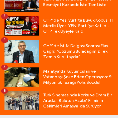
Resmiyet Kazandı: İşte Tam Liste
3
CHP'de Yeşilyurt'ta Büyük Kopuş! 11
Meclis Üyesi YENİ Parti'ye Katıldı,
CHP Tek Üyeyle Kaldı
4
CHP'de İstifa Dalgası Sonrası Flaş
Çağrı: "Çözümü Bulacağımız Tek
Zemin Kurultaydır"
5
Malatya’da Kuyumcuları ve
Vatandaşı Şoke Eden Operasyon: 9
Milyonluk Tuzağı Polis Bozdu!
6
Türk Sinemasında Korku ve Dram Bir
Arada: 'Bulutun Azabı' Filminin
Çekimleri Amasya'da Sürüyor