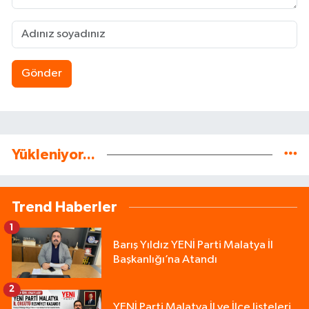
Gönder
Yükleniyor...
Trend Haberler
1
Barış Yıldız YENİ Parti Malatya İl
Başkanlığı’na Atandı
2
YENİ Parti Malatya İl ve İlçe listeleri