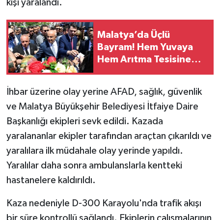
kişi yaralandı.
Malatya’da Üçlü
Bayram! Hem Yuvaya
Hem Arıtma Tesisine
Hem de Bakırcılar
Çarşısı’na Kavuştular
İhbar üzerine olay yerine AFAD, sağlık, güvenlik
ve Malatya Büyükşehir Belediyesi İtfaiye Daire
Başkanlığı ekipleri sevk edildi. Kazada
yaralananlar ekipler tarafından araçtan çıkarıldı ve
yaralılara ilk müdahale olay yerinde yapıldı.
Yaralılar daha sonra ambulanslarla kentteki
hastanelere kaldırıldı.
Kaza nedeniyle D-300 Karayolu'nda trafik akışı
bir süre kontrollü sağlandı. Ekiplerin çalışmalarının