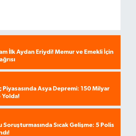
am İlk Aydan Eriydi! Memur ve Emekli İçin
ağrısı
aç Piyasasında Asya Depremi: 150 Milyar
 Yolda!
u Soruşturmasında Sıcak Gelişme: 5 Polis
ndı!