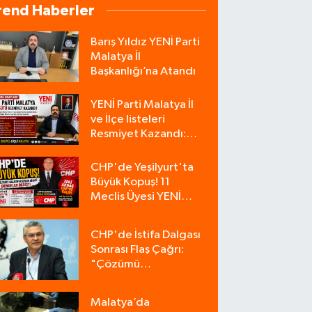
rend Haberler
Barış Yıldız YENİ Parti
Malatya İl
Başkanlığı’na Atandı
YENİ Parti Malatya İl
ve İlçe listeleri
Resmiyet Kazandı:
İşte Tam Liste
CHP'de Yeşilyurt'ta
Büyük Kopuş! 11
Meclis Üyesi YENİ
Parti'ye Katıldı, CHP
Tek Üyeyle Kaldı
CHP'de İstifa Dalgası
Sonrası Flaş Çağrı:
"Çözümü
Bulacağımız Tek
Zemin Kurultaydır"
Malatya’da