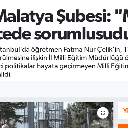
Malatya Şubesi: "
ecede sorumlusud
stanbul’da öğretmen Fatma Nur Çelik'in, 1
ülmesine ilişkin İl Milli Eğitim Müdürlüğü
i politikalar hayata geçirmeyen Milli Eğitim
ldi.
Y