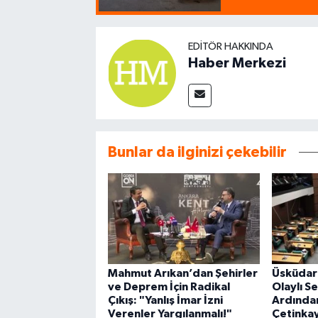
EDITÖR HAKKINDA
Haber Merkezi
Bunlar da ilginizi çekebilir
Mahmut Arıkan’dan Şehirler
Üsküdar
ve Deprem İçin Radikal
Olaylı Se
Çıkış: "Yanlış İmar İzni
Ardından
Verenler Yargılanmalı!"
Çetinkay