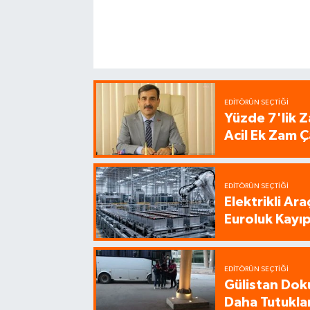
EDITÖRÜN SEÇTIĞI
Yüzde 7'lik Z
Acil Ek Zam Ç
EDITÖRÜN SEÇTIĞI
Elektrikli Ar
Euroluk Kayıp
EDITÖRÜN SEÇTIĞI
Gülistan Dok
Daha Tutukla