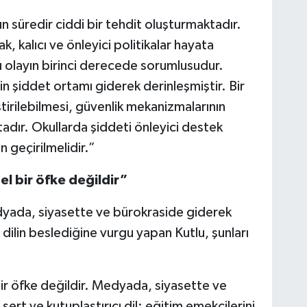
n süredir ciddi bir tehdit oluşturmaktadır.
k, kalıcı ve önleyici politikalar hayata
u olayın birinci derecede sorumlusudur.
in şiddet ortamı giderek derinleşmiştir. Bir
ştirilebilmesi, güvenlik mekanizmalarının
adır. Okullarda şiddeti önleyici destek
 geçirilmelidir.”
el bir öfke değildir”
dyada, siyasette ve bürokraside giderek
ı dilin beslediğine vurgu yapan Kutlu, şunları
bir öfke değildir. Medyada, siyasette ve
ert ve kutuplaştırıcı dil; eğitim emekçilerini