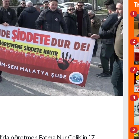
T
1
2
3
4
5
l’da öğretmen Fatma Nur Çelik'in 17