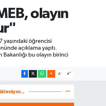
MEB, olayın
ur"
7 yaşındaki öğrencisi
 önünde açıklama yaptı.
 Bakanlığı bu olayın birinci
-
+
A
A
ükleniyor...