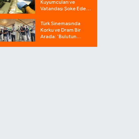
Kuyumcuları ve
Vatandaşı Şoke Eden
Operasyon: 9
Milyonluk Tuzağı Polis
Türk Sinemasında
Bozdu!
Korku ve Dram Bir
Arada: 'Bulutun
Azabı' Filminin
Çekimleri Amasya'da
Sürüyor