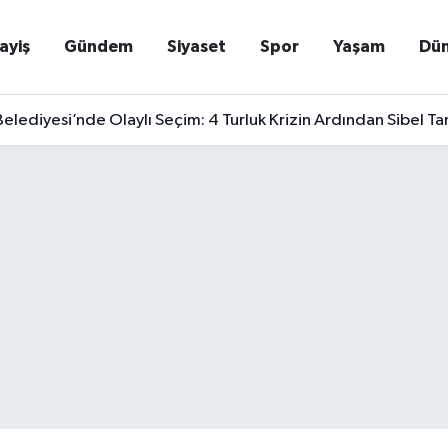
ayiş
Gündem
Siyaset
Spor
Yaşam
Dü
elediyesi’nde Olaylı Seçim: 4 Turluk Krizin Ardından Sibel T