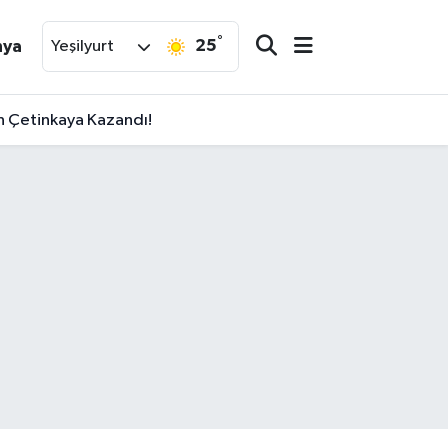
°
25
nya
Yeşilyurt
an Çetinkaya Kazandı!