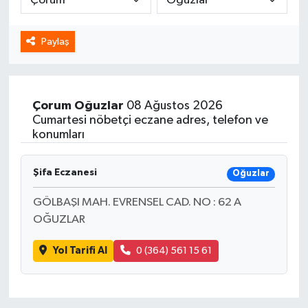
Spor
Paylaş
Yaşam
Çorum
Oğuzlar
08 Ağustos 2026
Cumartesi nöbetçi eczane adres, telefon ve
konumları
Şifa Eczanesi
Oğuzlar
GÖLBAŞI MAH. EVRENSEL CAD. NO : 62 A
OĞUZLAR
Yol Tarifi Al
0 (364) 561 15 61