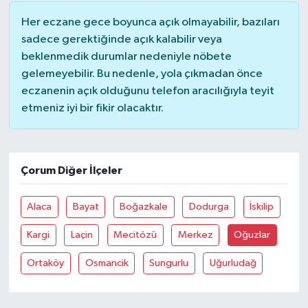
Her eczane gece boyunca açık olmayabilir, bazıları
sadece gerektiğinde açık kalabilir veya
beklenmedik durumlar nedeniyle nöbete
gelemeyebilir. Bu nedenle, yola çıkmadan önce
eczanenin açık olduğunu telefon aracılığıyla teyit
etmeniz iyi bir fikir olacaktır.
Çorum Diğer İlçeler
Alaca
Bayat
Boğazkale
Dodurga
İskilip
Kargi
Laçin
Mecitözü
Merkez
Oğuzlar
Ortaköy
Osmancik
Sungurlu
Uğurludağ