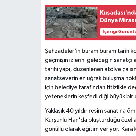
Kuşadası'nd
Dünya Mirası
İçeriği Görünt
Şehzadeler'in buram buram tarih k
geçmişin izlerini geleceğin sanatçıl
tarihi yapı, düzenlenen atölye çalı
sanatseverin en uğrak buluşma noktas
için belediye tarafından titizlikle 
yeteneklerin keşfedildiği büyük bi
Yaklaşık 40 yıldır resim sanatına 
Kurşunlu Han'da oluşturduğu özel 
gönüllü olarak eğitim veriyor. Kara k