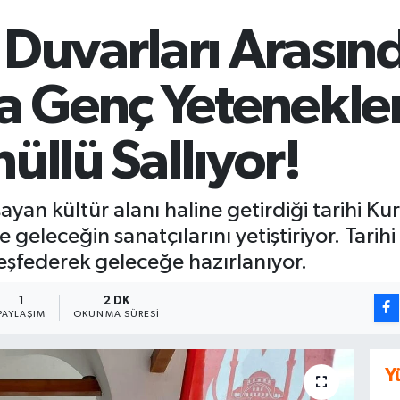
 Duvarları Arasın
ta Genç Yetenekler
üllü Sallıyor!
ayan kültür alanı haline getirdiği tarihi 
e geleceğin sanatçılarını yetiştiriyor. Tarih
keşfederek geleceğe hazırlanıyor.
1
2 DK
PAYLAŞIM
OKUNMA SÜRESI
Y