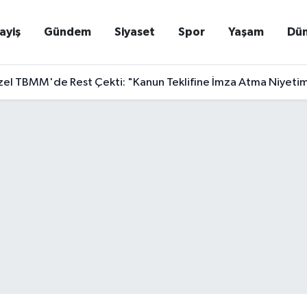
ayiş
Gündem
Siyaset
Spor
Yaşam
Dü
el TBMM'de Rest Çekti: "Kanun Teklifine İmza Atma Niyetim