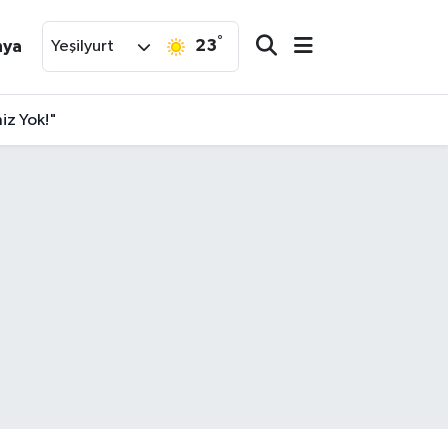
°
23
nya
Yeşilyurt
iz Yok!"