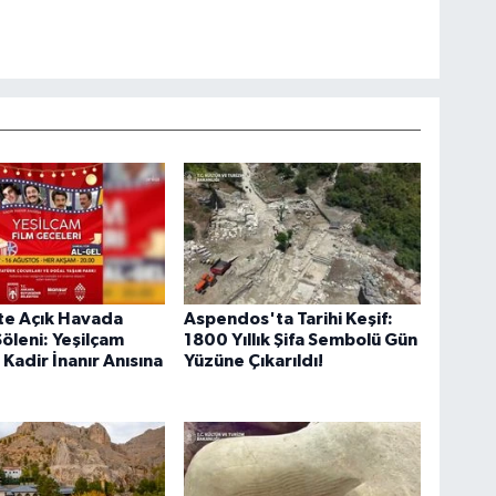
te Açık Havada
Aspendos'ta Tarihi Keşif:
öleni: Yeşilçam
1800 Yıllık Şifa Sembolü Gün
 Kadir İnanır Anısına
Yüzüne Çıkarıldı!
!