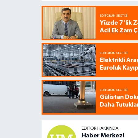
EDITÖRÜN SEÇTIĞI
Yüzde 7'lik Z
Acil Ek Zam Ç
EDITÖRÜN SEÇTIĞI
Elektrikli Ar
Euroluk Kayıp
EDITÖRÜN SEÇTIĞI
Gülistan Dok
Daha Tutukla
EDITÖR HAKKINDA
Haber Merkezi