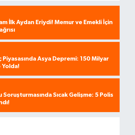
am İlk Aydan Eriydi! Memur ve Emekli İçin
ağrısı
aç Piyasasında Asya Depremi: 150 Milyar
 Yolda!
u Soruşturmasında Sıcak Gelişme: 5 Polis
ndı!