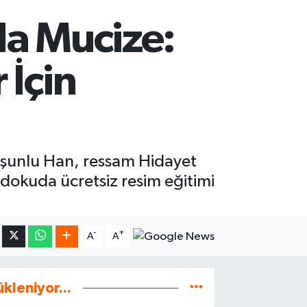
da Mucize:
 İçin
Kurşunlu Han, ressam Hidayet
i dokuda ücretsiz resim eğitimi
-
+
A
A
ükleniyor...