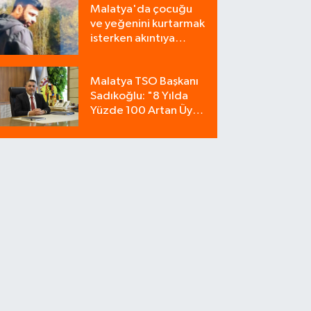
Malatya'da çocuğu
Bozdu!
ve yeğenini kurtarmak
isterken akıntıya
kapılan bir kişi
yaşamını yitirdi
Malatya TSO Başkanı
Sadıkoğlu: "8 Yılda
Yüzde 100 Artan Üye
Sayımız Güvenin
Göstergesidir"