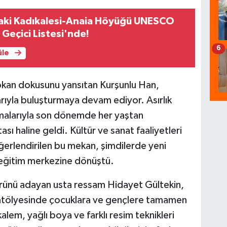
aki Kadıkalesi-Anaia Höyüğü UNESCO
 Geçici Listesi'nde!
6
üle
okan dokusunu yansıtan Kurşunlu Han,
arıyla buluşturmaya devam ediyor. Asırlık
şmalarıyla son dönemde her yaştan
ı haline geldi. Kültür ve sanat faaliyetleri
değerlendirilen bu mekan, şimdilerde yeni
r eğitim merkezine dönüştü.
ömrünü adayan usta ressam Hidayet Gültekin,
atölyesinde çocuklara ve gençlere tamamen
alem, yağlı boya ve farklı resim teknikleri