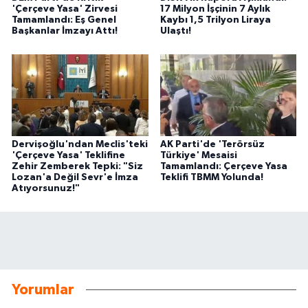
'Çerçeve Yasa' Zirvesi
17 Milyon İşçinin 7 Aylık
Tamamlandı: Eş Genel
Kaybı 1,5 Trilyon Liraya
Başkanlar İmzayı Attı!
Ulaştı!
Dervişoğlu'ndan Meclis'teki
AK Parti'de 'Terörsüz
'Çerçeve Yasa' Teklifine
Türkiye' Mesaisi
Zehir Zemberek Tepki: "Siz
Tamamlandı: Çerçeve Yasa
Lozan'a Değil Sevr'e İmza
Teklifi TBMM Yolunda!
Atıyorsunuz!"
Yorumlar