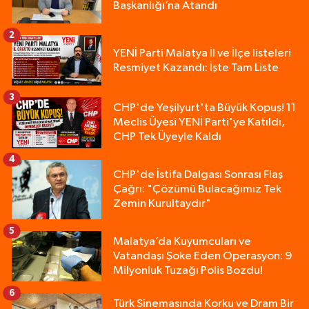
Başkanlığı’na Atandı
2
YENİ Parti Malatya İl ve İlçe listeleri
Resmiyet Kazandı: İşte Tam Liste
3
CHP'de Yeşilyurt'ta Büyük Kopuş! 11
Meclis Üyesi YENİ Parti'ye Katıldı,
CHP Tek Üyeyle Kaldı
4
CHP'de İstifa Dalgası Sonrası Flaş
Çağrı: "Çözümü Bulacağımız Tek
Zemin Kurultaydır"
5
Malatya’da Kuyumcuları ve
Vatandaşı Şoke Eden Operasyon: 9
Milyonluk Tuzağı Polis Bozdu!
6
Türk Sinemasında Korku ve Dram Bir