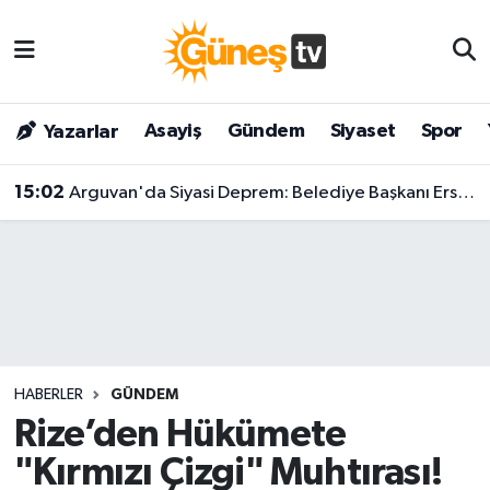
Asayiş
Malatya Nöbetçi Eczaneler
Asayiş
Gündem
Siyaset
Spor
Yazarlar
Bilim & Teknoloji
Malatya Hava Durumu
15:02
Arguvan'da Siyasi Deprem: Belediye Başkanı Ersoy Eren ve Meclis Üyeleri YENİ Parti'ye Katıldı!
Dünya
Malatya Namaz Vakitleri
Eğitim
Malatya Trafik Yoğunluk Haritası
Gündem
Süper Lig Puan Durumu ve Fikstür
Kültür & Sanat
Tüm Manşetler
HABERLER
GÜNDEM
Magazin
Son Dakika Haberleri
Rize’den Hükümete
"Kırmızı Çizgi" Muhtırası!
Siyaset
Haber Arşivi