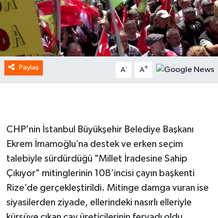
Paylaş
-
+
A
A
CHP'nin İstanbul Büyükşehir Belediye Başkanı
Ekrem İmamoğlu’na destek ve erken seçim
talebiyle sürdürdüğü "Millet İradesine Sahip
Çıkıyor" mitinglerinin 108’incisi çayın başkenti
Rize’de gerçekleştirildi. Mitinge damga vuran ise
siyasilerden ziyade, ellerindeki nasırlı elleriyle
kürsüye çıkan çay üreticilerinin feryadı oldu.