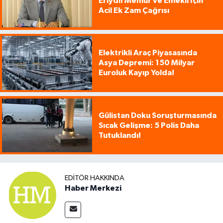
Eriydi! Memur ve Emekli İçin
Acil Ek Zam Çağrısı
Elektrikli Araç Piyasasında
Asya Depremi: 150 Milyar
Euroluk Kayıp Yolda!
Gülistan Doku Soruşturmasında
Sıcak Gelişme: 5 Polis Daha
Tutuklandı!
EDITÖR HAKKINDA
Haber Merkezi