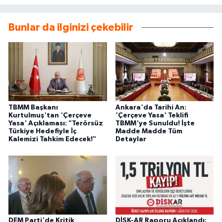
Bunlar da ilginizi çekebilir
TBMM Başkanı
Ankara'da Tarihi An:
Kurtulmuş'tan 'Çerçeve
'Çerçeve Yasa' Teklifi
Yasa' Açıklaması: "Terörsüz
TBMM'ye Sunuldu! İşte
Türkiye Hedefiyle İç
Madde Madde Tüm
Kalemizi Tahkim Edecek!"
Detaylar
DEM Parti'de Kritik
DİSK-AR Raporu Açıklandı: