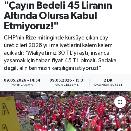
"Çayın Bedeli 45 Liranın
Spor
Altında Olursa Kabul
Etmiyoruz!"
Yaşam
CHP'nin Rize mitinginde kürsüye çıkan çay
üreticileri 2026 yılı maliyetlerini kalem kalem
açıkladı: "Maliyetimiz 30 TL’yi aştı, insanca
yaşamak için taban fiyat 45 TL olmalı. Sadaka
değil, alın terimizin karşılığını istiyoruz!"
09.05.2026 - 14:54
09.05.2026 - 15:31
2 DK
YAYINLANMA
GÜNCELLEME
OKUNMA SÜRESI