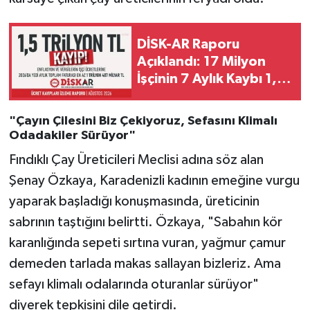
DİSK-AR Raporu
Açıklandı: 17 Milyon
İşçinin 7 Aylık Kaybı 1,5
Trilyon Liraya Ulaştı!
"Çayın Çilesini Biz Çekiyoruz, Sefasını Klimalı
Odadakiler Sürüyor"
Fındıklı Çay Üreticileri Meclisi adına söz alan
Şenay Özkaya, Karadenizli kadının emeğine vurgu
yaparak başladığı konuşmasında, üreticinin
sabrının taştığını belirtti. Özkaya, "Sabahın kör
karanlığında sepeti sırtına vuran, yağmur çamur
demeden tarlada makas sallayan bizleriz. Ama
sefayı klimalı odalarında oturanlar sürüyor"
diyerek tepkisini dile getirdi.