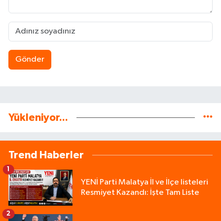
Gönder
Yükleniyor...
Trend Haberler
1
YENİ Parti Malatya İl ve İlçe listeleri
Resmiyet Kazandı: İşte Tam Liste
2