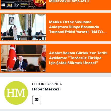
Milletvekili İmza Attı?
Mekke Ortak Savunma
Anlaşması Dünya Basınında
Tsunami Etkisi Yarattı: 'NATO
Tarzı Üçlü İttifak!'
Adalet Bakanı Gürlek'ten Tarihi
Açıklama: "Terörsüz Türkiye
İçin Şafak Sökmek Üzere!"
EDITÖR HAKKINDA
Haber Merkezi