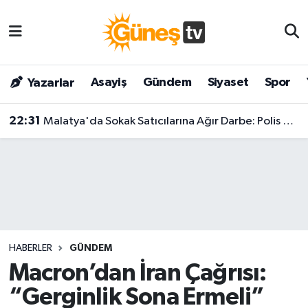
Asayiş
Malatya Nöbetçi Eczaneler
Asayiş
Gündem
Siyaset
Spor
Yazarlar
Bilim & Teknoloji
Malatya Hava Durumu
22:31
Malatya'da Sokak Satıcılarına Ağır Darbe: Polis Adım Adım Takip Etti!
Dünya
Malatya Namaz Vakitleri
Eğitim
Malatya Trafik Yoğunluk Haritası
Gündem
Süper Lig Puan Durumu ve Fikstür
Kültür & Sanat
Tüm Manşetler
HABERLER
GÜNDEM
Magazin
Son Dakika Haberleri
Macron’dan İran Çağrısı:
“Gerginlik Sona Ermeli”
Siyaset
Haber Arşivi