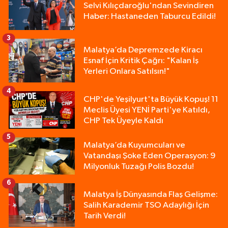
Selvi Kılıçdaroğlu'ndan Sevindiren
Haber: Hastaneden Taburcu Edildi!
3
Malatya’da Depremzede Kiracı
Esnaf İçin Kritik Çağrı: "Kalan İş
Yerleri Onlara Satılsın!"
4
CHP'de Yeşilyurt'ta Büyük Kopuş! 11
Meclis Üyesi YENİ Parti'ye Katıldı,
CHP Tek Üyeyle Kaldı
5
Malatya’da Kuyumcuları ve
Vatandaşı Şoke Eden Operasyon: 9
Milyonluk Tuzağı Polis Bozdu!
6
Malatya İş Dünyasında Flaş Gelişme:
Salih Karademir TSO Adaylığı İçin
Tarih Verdi!