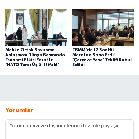
Mekke Ortak Savunma
TBMM'de 17 Saatlik
Anlaşması Dünya Basınında
Maraton Sona Erdi!
Tsunami Etkisi Yarattı:
'Çerçeve Yasa' Teklifi Kabul
'NATO Tarzı Üçlü İttifak!'
Edildi
Yorumlar