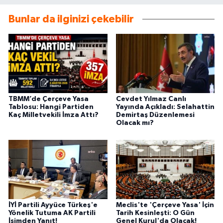
Bunlar da ilginizi çekebilir
TBMM’de Çerçeve Yasa
Cevdet Yılmaz Canlı
Tablosu: Hangi Partiden
Yayında Açıkladı: Selahattin
Kaç Milletvekili İmza Attı?
Demirtaş Düzenlemesi
Olacak mı?
İYİ Partili Ayyüce Türkeş'e
Meclis'te 'Çerçeve Yasa' İçin
Yönelik Tutuma AK Partili
Tarih Kesinleşti: O Gün
İsimden Yanıt!
Genel Kurul'da Olacak!