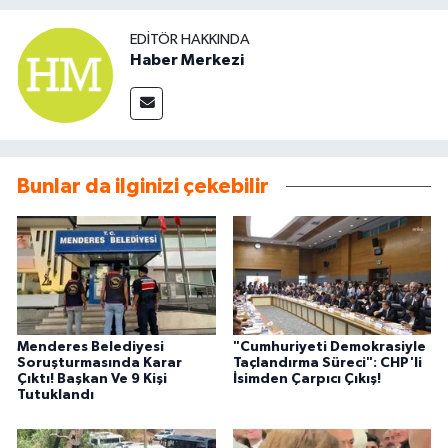
EDITÖR HAKKINDA
Haber Merkezi
Bunlar da ilginizi çekebilir
Menderes Belediyesi
"Cumhuriyeti Demokrasiyle
Soruşturmasında Karar
Taçlandırma Süreci": CHP'li
Çıktı! Başkan Ve 9 Kişi
İsimden Çarpıcı Çıkış!
Tutuklandı