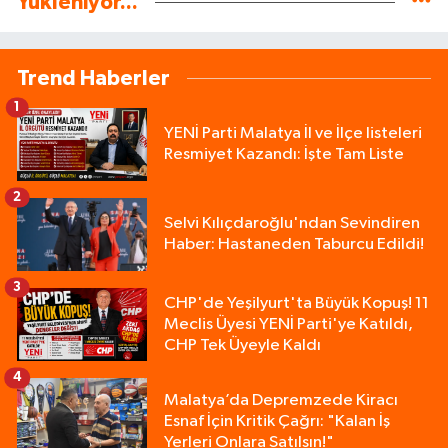
Yükleniyor...
Trend Haberler
1
YENİ Parti Malatya İl ve İlçe listeleri
Resmiyet Kazandı: İşte Tam Liste
2
Selvi Kılıçdaroğlu'ndan Sevindiren
Haber: Hastaneden Taburcu Edildi!
3
CHP'de Yeşilyurt'ta Büyük Kopuş! 11
Meclis Üyesi YENİ Parti'ye Katıldı,
CHP Tek Üyeyle Kaldı
4
Malatya’da Depremzede Kiracı
Esnaf İçin Kritik Çağrı: "Kalan İş
Yerleri Onlara Satılsın!"