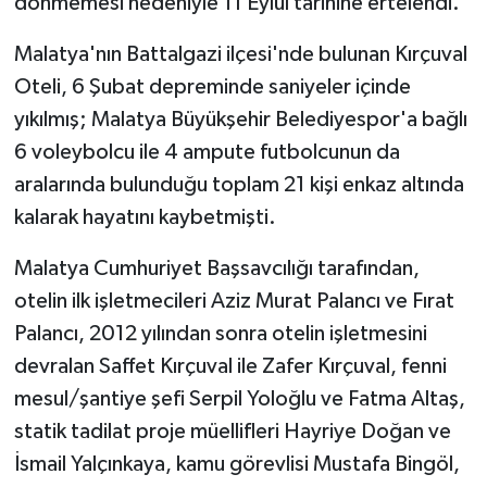
dönmemesi nedeniyle 11 Eylül tarihine ertelendi.
Malatya'nın Battalgazi ilçesi'nde bulunan Kırçuval
Oteli, 6 Şubat depreminde saniyeler içinde
yıkılmış; Malatya Büyükşehir Belediyespor'a bağlı
6 voleybolcu ile 4 ampute futbolcunun da
aralarında bulunduğu toplam 21 kişi enkaz altında
kalarak hayatını kaybetmişti.
Malatya Cumhuriyet Başsavcılığı tarafından,
otelin ilk işletmecileri Aziz Murat Palancı ve Fırat
Palancı, 2012 yılından sonra otelin işletmesini
devralan Saffet Kırçuval ile Zafer Kırçuval, fenni
mesul/şantiye şefi Serpil Yoloğlu ve Fatma Altaş,
statik tadilat proje müellifleri Hayriye Doğan ve
İsmail Yalçınkaya, kamu görevlisi Mustafa Bingöl,