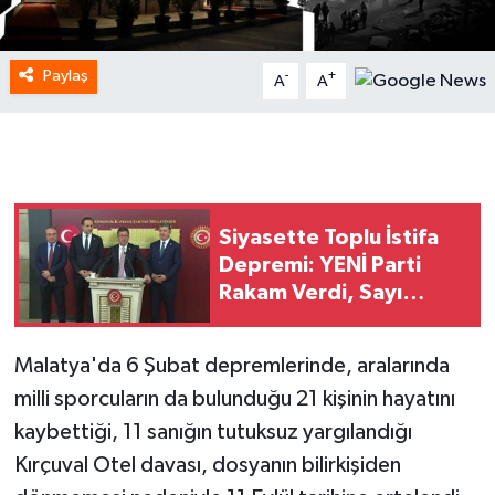
Paylaş
-
+
A
A
Siyasette Toplu İstifa
Depremi: YENİ Parti
Rakam Verdi, Sayı
300'ü Aşıyor!
Malatya'da 6 Şubat depremlerinde, aralarında
milli sporcuların da bulunduğu 21 kişinin hayatını
kaybettiği, 11 sanığın tutuksuz yargılandığı
Kırçuval Otel davası, dosyanın bilirkişiden