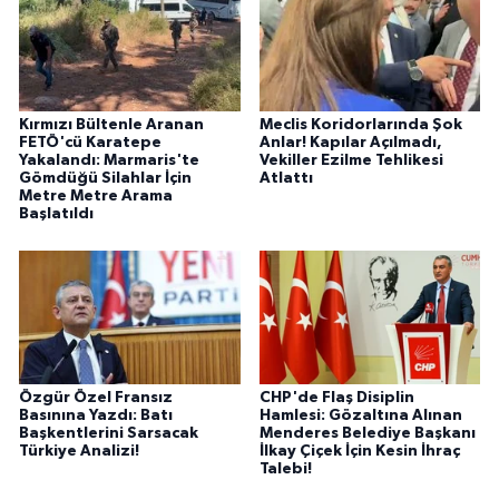
Kırmızı Bültenle Aranan
Meclis Koridorlarında Şok
FETÖ'cü Karatepe
Anlar! Kapılar Açılmadı,
Yakalandı: Marmaris'te
Vekiller Ezilme Tehlikesi
Gömdüğü Silahlar İçin
Atlattı
Metre Metre Arama
Başlatıldı
Özgür Özel Fransız
CHP'de Flaş Disiplin
Basınına Yazdı: Batı
Hamlesi: Gözaltına Alınan
Başkentlerini Sarsacak
Menderes Belediye Başkanı
Türkiye Analizi!
İlkay Çiçek İçin Kesin İhraç
Talebi!