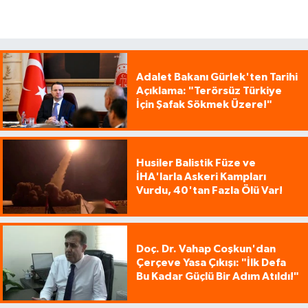
Adalet Bakanı Gürlek'ten Tarihi
Açıklama: "Terörsüz Türkiye
İçin Şafak Sökmek Üzere!"
Husiler Balistik Füze ve
İHA'larla Askeri Kampları
Vurdu, 40'tan Fazla Ölü Var!
Doç. Dr. Vahap Coşkun'dan
Çerçeve Yasa Çıkışı: "İlk Defa
Bu Kadar Güçlü Bir Adım Atıldı!"