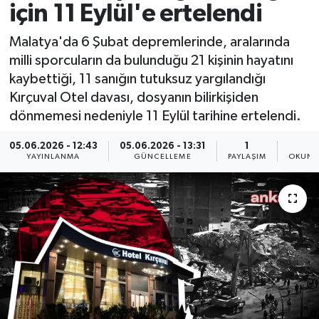
için 11 Eylül'e ertelendi
Spor
Malatya'da 6 Şubat depremlerinde, aralarında
milli sporcuların da bulunduğu 21 kişinin hayatını
Yaşam
kaybettiği, 11 sanığın tutuksuz yargılandığı
Kırçuval Otel davası, dosyanın bilirkişiden
dönmemesi nedeniyle 11 Eylül tarihine ertelendi.
05.06.2026 - 12:43
05.06.2026 - 13:31
1
1
YAYINLANMA
GÜNCELLEME
PAYLAŞIM
OKUNM