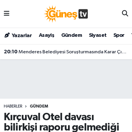
Asayiş
Malatya Nöbetçi Eczaneler
Asayiş
Gündem
Siyaset
Spor
Yazarlar
Bilim & Teknoloji
Malatya Hava Durumu
20:10
Menderes Belediyesi Soruşturmasında Karar Çıktı! Başkan Ve 9 Kişi Tutuklandı
Dünya
Malatya Namaz Vakitleri
Eğitim
Malatya Trafik Yoğunluk Haritası
Gündem
Süper Lig Puan Durumu ve Fikstür
Kültür & Sanat
Tüm Manşetler
HABERLER
GÜNDEM
Magazin
Son Dakika Haberleri
Kırçuval Otel davası
bilirkişi raporu gelmediği
Siyaset
Haber Arşivi