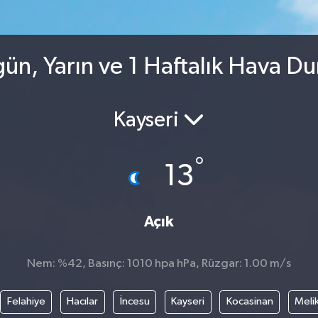
gün, Yarın ve 1 Haftalık Hava D
Kayseri
°
13
Açık
Nem: %42, Basınç: 1010 hpa hPa, Rüzgar: 1.00 m/s
Felahiye
Hacılar
İncesu
Kayseri
Kocasinan
Meli