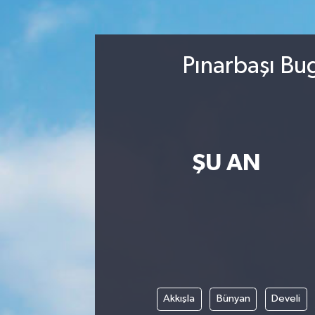
Spor
Pınarbaşı Bu
Yaşam
ŞU AN
Akkışla
Bünyan
Develi