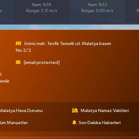
Nem: %59
Nem: %52
s
Rüzgar: 5.31 m/s
Rüzgar: 5.00 m/s
R
İnönü mah. Tevfik Temelli cd. Malatya basım
No:2/2
[email protected]
l
nilir
Malatya Hava Durumu
Malatya Namaz Vakitleri
üm Manşetler
Son Dakika Haberleri