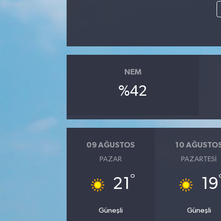
NEM
%42
09 AĞUSTOS
10 AĞUSTO
PAZAR
PAZARTESI
°
21
19
Güneşli
Güneşli