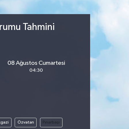
urumu Tahmini
08 Ağustos Cumartesi
04:30
kgazi
Özvatan
Pınarbaşı