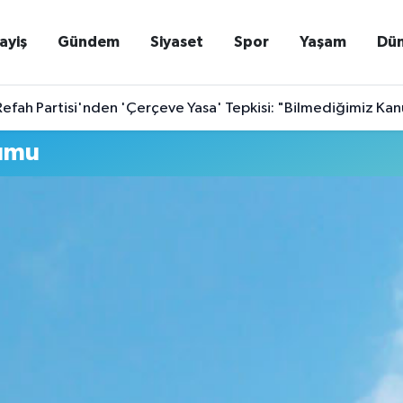
ayiş
Gündem
Siyaset
Spor
Yaşam
Dü
efah Partisi'nden 'Çerçeve Yasa' Tepkisi: "Bilmediğimiz Ka
rumu