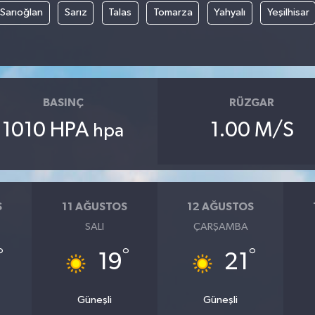
Sarıoğlan
Sarız
Talas
Tomarza
Yahyalı
Yeşilhisar
BASINÇ
RÜZGAR
1010 HPA
1.00 M/S
hpa
S
11 AĞUSTOS
12 AĞUSTOS
SALI
ÇARŞAMBA
°
°
°
19
21
Güneşli
Güneşli