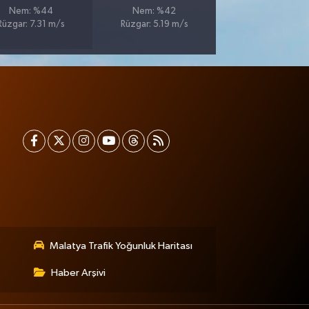
Nem: %44
Nem: %42
Rüzgar: 7.31 m/s
Rüzgar: 5.19 m/s
Malatya Trafik Yoğunluk Haritası
Haber Arşivi