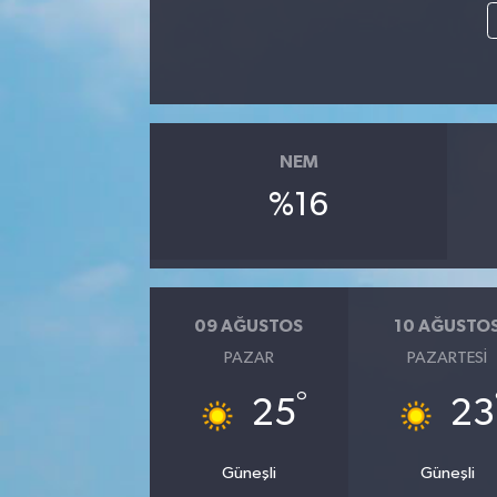
NEM
%16
09 AĞUSTOS
10 AĞUSTO
PAZAR
PAZARTESI
°
25
23
Güneşli
Güneşli