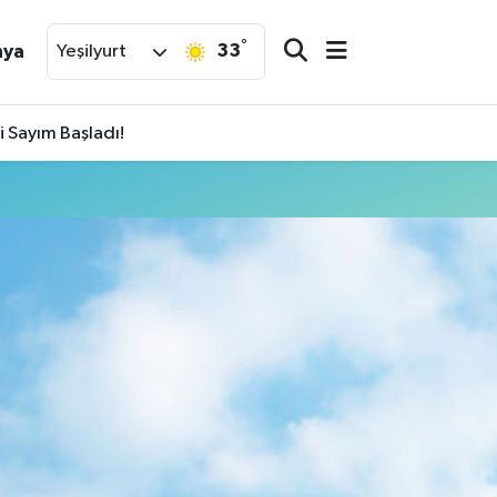
°
33
nya
Yeşilyurt
 Sayım Başladı!