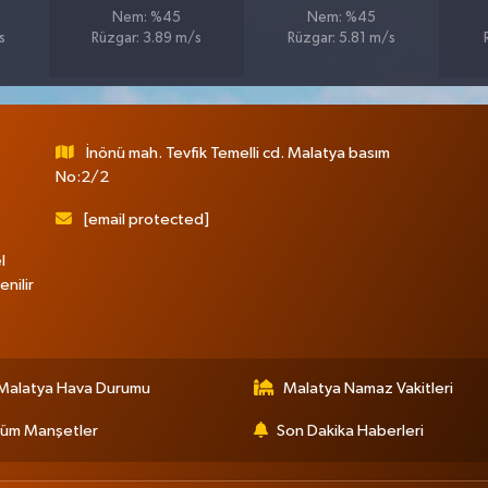
Nem: %45
Nem: %45
s
Rüzgar: 3.89 m/s
Rüzgar: 5.81 m/s
İnönü mah. Tevfik Temelli cd. Malatya basım
No:2/2
[email protected]
l
nilir
Malatya Hava Durumu
Malatya Namaz Vakitleri
üm Manşetler
Son Dakika Haberleri