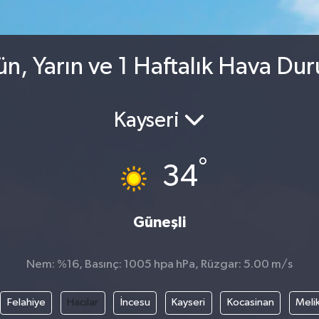
ün, Yarın ve 1 Haftalık Hava Du
Kayseri
°
34
Güneşli
Nem: %16, Basınç: 1005 hpa hPa, Rüzgar: 5.00 m/s
Felahiye
Hacılar
İncesu
Kayseri
Kocasinan
Meli