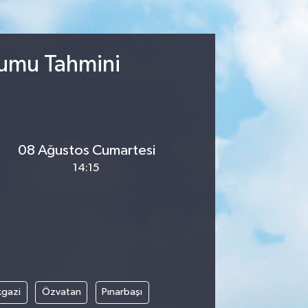
rumu Tahmini
08 Ağustos Cumartesi
14:15
kgazi
Özvatan
Pınarbaşı