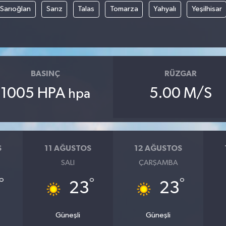
Sarıoğlan
Sarız
Talas
Tomarza
Yahyalı
Yeşilhisar
BASINÇ
RÜZGAR
1005 HPA
5.00 M/S
hpa
S
11 AĞUSTOS
12 AĞUSTOS
SALI
ÇARŞAMBA
°
°
°
23
23
Güneşli
Güneşli