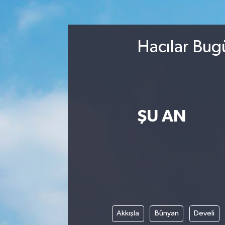
Spor
Hacılar Bug
Yaşam
ŞU AN
Akkışla
Bünyan
Develi