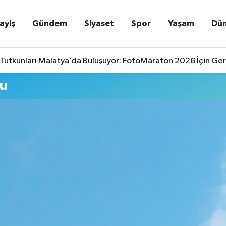
ayiş
Gündem
Siyaset
Spor
Yaşam
Dü
Tutkunları Malatya’da Buluşuyor: FotoMaraton 2026 İçin Geri
mu