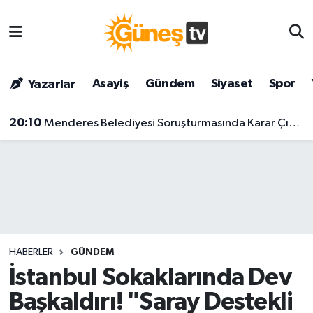
Asayiş
Malatya Nöbetçi Eczaneler
Asayiş
Gündem
Siyaset
Spor
Yazarlar
Bilim & Teknoloji
Malatya Hava Durumu
20:10
Menderes Belediyesi Soruşturmasında Karar Çıktı! Başkan Ve 9 Kişi Tutuklandı
Dünya
Malatya Namaz Vakitleri
Eğitim
Malatya Trafik Yoğunluk Haritası
Gündem
Süper Lig Puan Durumu ve Fikstür
Kültür & Sanat
Tüm Manşetler
HABERLER
GÜNDEM
Magazin
Son Dakika Haberleri
İstanbul Sokaklarında Dev
Başkaldırı! "Saray Destekli
Siyaset
Haber Arşivi