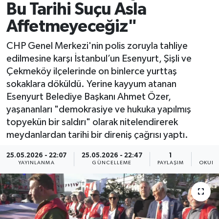
Bu Tarihi Suçu Asla
Spor
Affetmeyeceğiz"
Yaşam
CHP Genel Merkezi'nin polis zoruyla tahliye
edilmesine karşı İstanbul’un Esenyurt, Şişli ve
Çekmeköy ilçelerinde on binlerce yurttaş
sokaklara döküldü. Yerine kayyum atanan
Esenyurt Belediye Başkanı Ahmet Özer,
yaşananları "demokrasiye ve hukuka yapılmış
topyekün bir saldırı" olarak nitelendirerek
meydanlardan tarihi bir direniş çağrısı yaptı.
25.05.2026 - 22:07
25.05.2026 - 22:47
1
YAYINLANMA
GÜNCELLEME
PAYLAŞIM
OKUNM