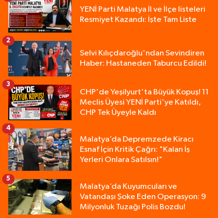
YENİ Parti Malatya İl ve İlçe listeleri
Resmiyet Kazandı: İşte Tam Liste
2
Selvi Kılıçdaroğlu'ndan Sevindiren
Haber: Hastaneden Taburcu Edildi!
3
CHP'de Yeşilyurt'ta Büyük Kopuş! 11
Meclis Üyesi YENİ Parti'ye Katıldı,
CHP Tek Üyeyle Kaldı
4
Malatya’da Depremzede Kiracı
Esnaf İçin Kritik Çağrı: "Kalan İş
Yerleri Onlara Satılsın!"
5
Malatya’da Kuyumcuları ve
Vatandaşı Şoke Eden Operasyon: 9
Milyonluk Tuzağı Polis Bozdu!