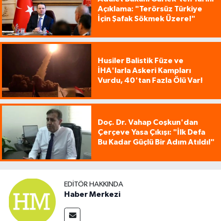
Açıklama: "Terörsüz Türkiye
İçin Şafak Sökmek Üzere!"
Husiler Balistik Füze ve
İHA'larla Askeri Kampları
Vurdu, 40'tan Fazla Ölü Var!
Doç. Dr. Vahap Coşkun'dan
Çerçeve Yasa Çıkışı: "İlk Defa
Bu Kadar Güçlü Bir Adım Atıldı!"
EDITÖR HAKKINDA
Haber Merkezi