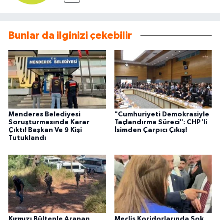
Bunlar da ilginizi çekebilir
Menderes Belediyesi
"Cumhuriyeti Demokrasiyle
Soruşturmasında Karar
Taçlandırma Süreci": CHP'li
Çıktı! Başkan Ve 9 Kişi
İsimden Çarpıcı Çıkış!
Tutuklandı
Kırmızı Bültenle Aranan
Meclis Koridorlarında Şok