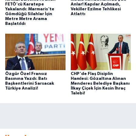
FETÖ'cü Karatepe
Anlar! Kapılar Açılmadı,
Yakalandı: Marmaris'te
Vekiller Ezilme Tehlikesi
Gömdüğü Silahlar İçin
Atlattı
Metre Metre Arama
Başlatıldı
Özgür Özel Fransız
CHP'de Flaş Disiplin
Basınına Yazdı: Batı
Hamlesi: Gözaltına Alınan
Başkentlerini Sarsacak
Menderes Belediye Başkanı
Türkiye Analizi!
İlkay Çiçek İçin Kesin İhraç
Talebi!