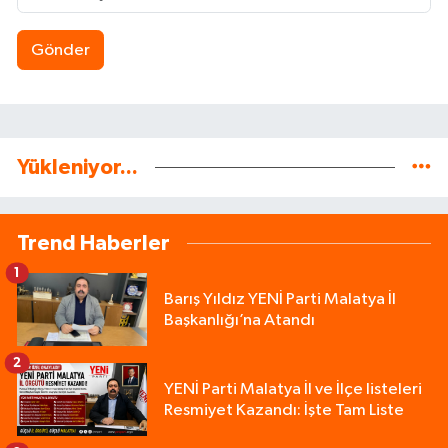
Gönder
Yükleniyor...
Trend Haberler
1
Barış Yıldız YENİ Parti Malatya İl
Başkanlığı’na Atandı
2
YENİ Parti Malatya İl ve İlçe listeleri
Resmiyet Kazandı: İşte Tam Liste