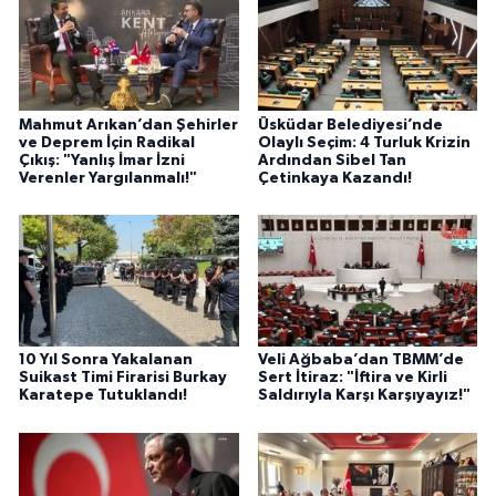
Mahmut Arıkan’dan Şehirler
Üsküdar Belediyesi’nde
ve Deprem İçin Radikal
Olaylı Seçim: 4 Turluk Krizin
Çıkış: "Yanlış İmar İzni
Ardından Sibel Tan
Verenler Yargılanmalı!"
Çetinkaya Kazandı!
10 Yıl Sonra Yakalanan
Veli Ağbaba’dan TBMM’de
Suikast Timi Firarisi Burkay
Sert İtiraz: "İftira ve Kirli
Karatepe Tutuklandı!
Saldırıyla Karşı Karşıyayız!"