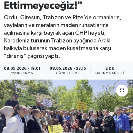
Ettirmeyeceğiz!"
Spor
Ordu, Giresun, Trabzon ve Rize’de ormanların,
yaylaların ve meraların maden ruhsatlarına
Yaşam
açılmasına karşı bayrak açan CHP heyeti,
Karadeniz turunun Trabzon ayağında Araklı
halkıyla buluşarak maden kuşatmasına karşı
"direniş" çağrısı yaptı.
08.05.2026 - 19:01
08.05.2026 - 23:15
2 DK
YAYINLANMA
GÜNCELLEME
OKUNMA SÜRESI