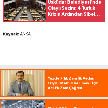
Üsküdar Belediyesi’nde
Olaylı Seçim: 4 Turluk
Krizin Ardından Sibel
Tan Çetinkaya Kazandı!
Kaynak:
ANKA
Yüzde 7'lik Zam İlk Aydan
Eriydi! Memur ve Emekli İçin
Acil Ek Zam Çağrısı