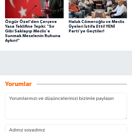
Özgür Özel’den Çerçeve
Haluk Cömeroğlu ve Meclis
Yasa Teklifine Tepki: "Sır
Üyeleri İstifa Etti! YENİ
Gibi Saklayıp Meclis'e
Parti'ye Geçtiler!
Sunmak Meselenin Ruhuna
Aykırı!"
Yorumlar