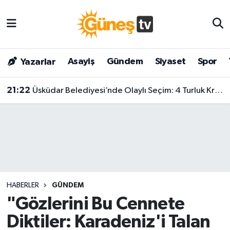
Asayiş
Malatya Nöbetçi Eczaneler
Asayiş
Gündem
Siyaset
Spor
Yazarlar
Bilim & Teknoloji
Malatya Hava Durumu
21:22
Üsküdar Belediyesi’nde Olaylı Seçim: 4 Turluk Krizin Ardından Sibel Tan Çetinkaya Kazandı!
Dünya
Malatya Namaz Vakitleri
Eğitim
Malatya Trafik Yoğunluk Haritası
Gündem
Süper Lig Puan Durumu ve Fikstür
Kültür & Sanat
Tüm Manşetler
HABERLER
GÜNDEM
Magazin
Son Dakika Haberleri
"Gözlerini Bu Cennete
Diktiler: Karadeniz'i Talan
Siyaset
Haber Arşivi