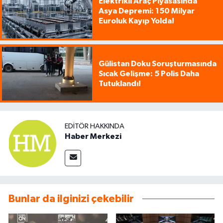
Elektrikli Araç Piyasasında
Asya Depremi: 150 Milyar
Euroluk Kayıp Yolda!
Gülistan Doku Soruşturmasında
Sıcak Gelişme: 5 Polis Daha
Tutuklandı!
EDITÖR HAKKINDA
Haber Merkezi
Bunlar da ilginizi çekebilir