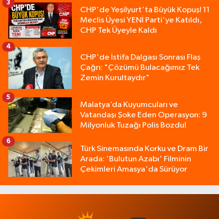
3
CHP'de Yeşilyurt'ta Büyük Kopuş! 11
Meclis Üyesi YENİ Parti'ye Katıldı,
CHP Tek Üyeyle Kaldı
4
CHP'de İstifa Dalgası Sonrası Flaş
Çağrı: "Çözümü Bulacağımız Tek
Zemin Kurultaydır"
5
Malatya’da Kuyumcuları ve
Vatandaşı Şoke Eden Operasyon: 9
Milyonluk Tuzağı Polis Bozdu!
6
Türk Sinemasında Korku ve Dram Bir
Arada: 'Bulutun Azabı' Filminin
Çekimleri Amasya'da Sürüyor