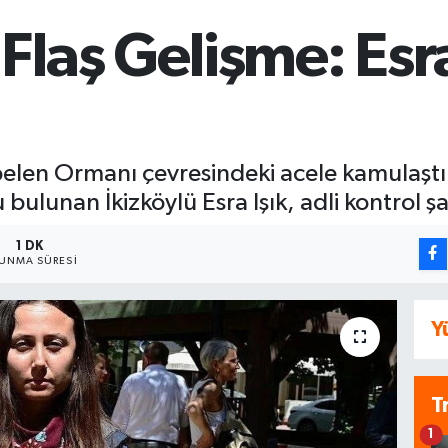
laş Gelişme: Esra
belen Ormanı çevresindeki acele kamulaştır
bulunan İkizköylü Esra Işık, adli kontrol 
1 DK
UNMA SÜRESI
Y
T
1