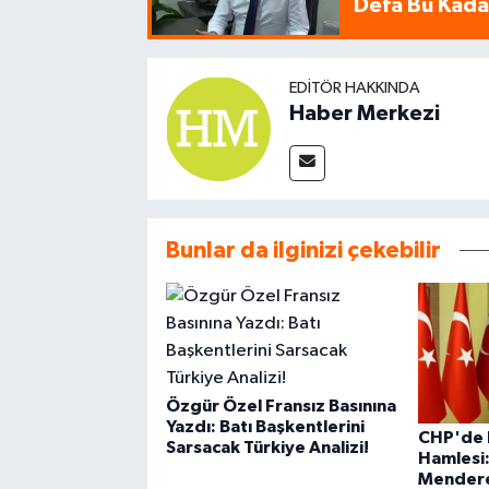
Defa Bu Kadar
EDITÖR HAKKINDA
Haber Merkezi
Bunlar da ilginizi çekebilir
Özgür Özel Fransız Basınına
Yazdı: Batı Başkentlerini
CHP'de F
Sarsacak Türkiye Analizi!
Hamlesi:
Mendere