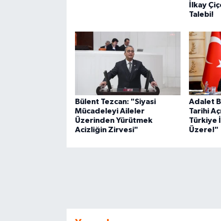
İlkay Çiç
Talebi!
Bülent Tezcan: "Siyasi
Adalet B
Mücadeleyi Aileler
Tarihi A
Üzerinden Yürütmek
Türkiye 
Acizliğin Zirvesi"
Üzere!"