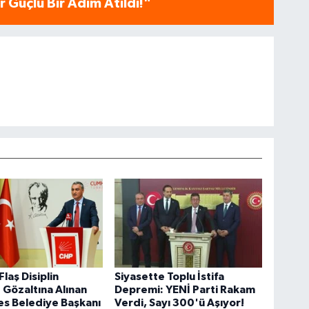
 Güçlü Bir Adım Atıldı!"
laş Disiplin
Siyasette Toplu İstifa
 Gözaltına Alınan
Depremi: YENİ Parti Rakam
s Belediye Başkanı
Verdi, Sayı 300'ü Aşıyor!