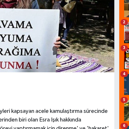
2
3
4
5
yleri kapsayan acele kamulaştırma sürecinde
inden biri olan Esra Işık hakkında
6
örevi yaptırmamak için direnme' ve 'hakaret'