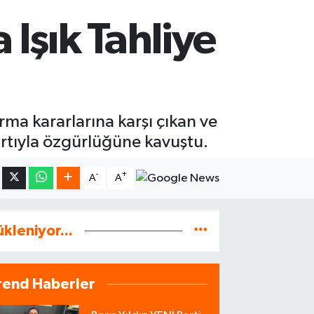
 Işık Tahliye
ma kararlarına karşı çıkan ve
şartıyla özgürlüğüne kavuştu.
-
+
A
A
ükleniyor...
rend Haberler