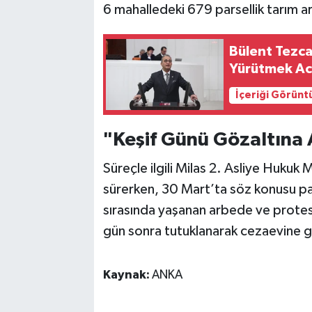
6 mahalledeki 679 parsellik tarım ara
Bülent Tezca
Yürütmek Aci
İçeriği Görünt
"Keşif Günü Gözaltına 
Süreçle ilgili Milas 2. Asliye Hukuk
sürerken, 30 Mart’ta söz konusu parse
sırasında yaşanan arbede ve protesto
gün sonra tutuklanarak cezaevine g
Kaynak:
ANKA