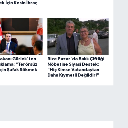
ek İçin Kesin İhraç
akanı Gürlek'ten
Rize Pazar'da Balık Çiftliği
çıklama: "Terörsüz
Nöbetine Siyasi Destek:
İçin Şafak Sökmek
"Hiç Kimse Vatandaştan
Daha Kıymetli Değildir!"