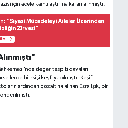
zisi için acele kamulaştırma kararı alınmıştı.
n: "Siyasi Mücadeleyi Aileler Üzerinden
zliğin Zirvesi"
üle
Alınmıştı"
 Mahkemesi’nde değer tespiti davaları
llerde bilirkişi keşfi yapılmıştı. Keşif
ların ardından gözaltına alınan Esra Işık, bir
önderilmişti.