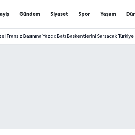
ayiş
Gündem
Siyaset
Spor
Yaşam
Dü
l Fransız Basınına Yazdı: Batı Başkentlerini Sarsacak Türkiye 