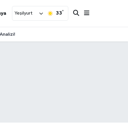
°
33
nya
Yeşilyurt
Analizi!