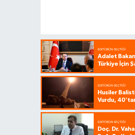
EDITÖRÜN SEÇTIĞI
Adalet Bakanı
Türkiye İçin
EDITÖRÜN SEÇTIĞI
Husiler Balis
Vurdu, 40'tan
EDITÖRÜN SEÇTIĞI
Doç. Dr. Vaha