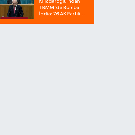
Kılıçdaroğlu'ndan
Bozdu!
TBMM'de Bomba
İddia: 76 AK Partili
Milletvekili Sahte Oy
Pusulası Kullandı!