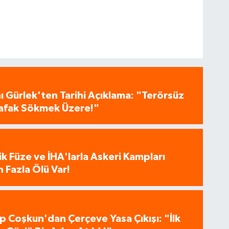
 Gürlek'ten Tarihi Açıklama: "Terörsüz
 Şafak Sökmek Üzere!"
tik Füze ve İHA'larla Askeri Kampları
 Fazla Ölü Var!
p Coşkun'dan Çerçeve Yasa Çıkışı: "İlk