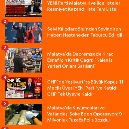
YENİ Parti Malatya İl ve İlçe listeleri
Resmiyet Kazandı: İşte Tam Liste
2
Selvi Kılıçdaroğlu'ndan Sevindiren
Haber: Hastaneden Taburcu Edildi!
3
Malatya’da Depremzede Kiracı
Esnaf İçin Kritik Çağrı: "Kalan İş
Yerleri Onlara Satılsın!"
4
CHP'de Yeşilyurt'ta Büyük Kopuş! 11
Meclis Üyesi YENİ Parti'ye Katıldı,
CHP Tek Üyeyle Kaldı
5
Malatya’da Kuyumcuları ve
Vatandaşı Şoke Eden Operasyon: 9
Milyonluk Tuzağı Polis Bozdu!