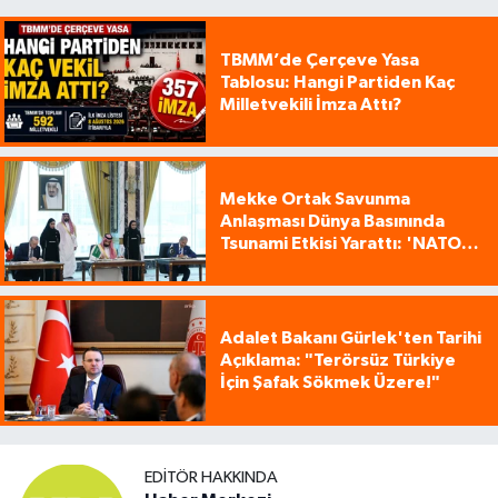
TBMM’de Çerçeve Yasa
Tablosu: Hangi Partiden Kaç
Milletvekili İmza Attı?
Mekke Ortak Savunma
Anlaşması Dünya Basınında
Tsunami Etkisi Yarattı: 'NATO
Tarzı Üçlü İttifak!'
Adalet Bakanı Gürlek'ten Tarihi
Açıklama: "Terörsüz Türkiye
İçin Şafak Sökmek Üzere!"
EDITÖR HAKKINDA