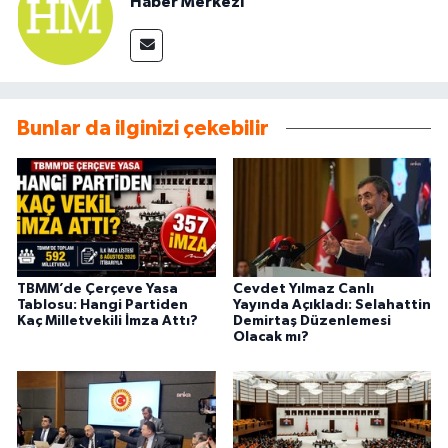
Haber Merkezi
Bunlar da ilginizi çekebilir
TBMM’de Çerçeve Yasa
Cevdet Yılmaz Canlı
Tablosu: Hangi Partiden
Yayında Açıkladı: Selahattin
Kaç Milletvekili İmza Attı?
Demirtaş Düzenlemesi
Olacak mı?