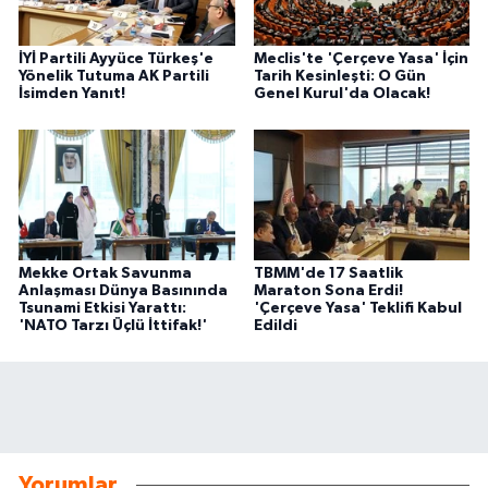
İYİ Partili Ayyüce Türkeş'e
Meclis'te 'Çerçeve Yasa' İçin
Yönelik Tutuma AK Partili
Tarih Kesinleşti: O Gün
İsimden Yanıt!
Genel Kurul'da Olacak!
Mekke Ortak Savunma
TBMM'de 17 Saatlik
Anlaşması Dünya Basınında
Maraton Sona Erdi!
Tsunami Etkisi Yarattı:
'Çerçeve Yasa' Teklifi Kabul
'NATO Tarzı Üçlü İttifak!'
Edildi
Yorumlar