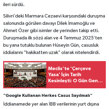
ileri sürdü.
Silivri’deki Marmara Cezaevi karşısındaki duruşma
salonunda görülen davayı Dilek İmamoğlu ve
Ahmet Özer gibi isimler de yerinden takip etti.
Duruşmada ilk sözü alan ve 4 Temmuz 2025’ten
bu yana tutuklu bulunan Hüseyin Gün, casusluk
iddialarını "hakikatten uzak" olarak nitelendirdi.
Meclis'te 'Çerçeve
Yasa' İçin Tarih
Kesinleşti: O Gün Genel
Kurul'da Olacak!
"Google Kullanan Herkes Casus Sayılmalı"
İddianamede yer alan İBB verilerinin yurt dışına