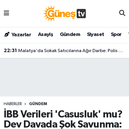
Asayiş
Malatya Nöbetçi Eczaneler
Asayiş
Gündem
Siyaset
Spor
Yazarlar
Bilim & Teknoloji
Malatya Hava Durumu
22:31
Malatya'da Sokak Satıcılarına Ağır Darbe: Polis Adım Adım Takip Etti!
Dünya
Malatya Namaz Vakitleri
Eğitim
Malatya Trafik Yoğunluk Haritası
Gündem
Süper Lig Puan Durumu ve Fikstür
Kültür & Sanat
Tüm Manşetler
HABERLER
GÜNDEM
Magazin
Son Dakika Haberleri
İBB Verileri 'Casusluk' mu?
Dev Davada Şok Savunma:
Siyaset
Haber Arşivi