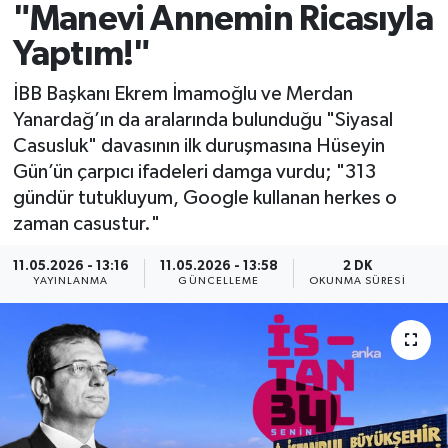
"Manevi Annemin Ricasıyla
Spor
Yaptım!"
Yaşam
İBB Başkanı Ekrem İmamoğlu ve Merdan
Yanardağ’ın da aralarında bulunduğu "Siyasal
Casusluk" davasının ilk duruşmasına Hüseyin
Gün’ün çarpıcı ifadeleri damga vurdu; "313
gündür tutukluyum, Google kullanan herkes o
zaman casustur."
11.05.2026 - 13:16
11.05.2026 - 13:58
2 DK
YAYINLANMA
GÜNCELLEME
OKUNMA SÜRESI