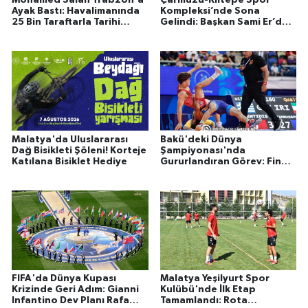
Mohamed Salah Trabzon'a
Çarmuzu-Kiltepe Spor
Ayak Bastı: Havalimanında
Kompleksi’nde Sona
25 Bin Taraftarla Tarihi
Gelindi: Başkan Sami Er’den
Karşılama!
"Spor Şehri Malatya"
Müjdesi!
Malatya'da Uluslararası
Bakü'deki Dünya
Dağ Bisikleti Şöleni! Korteje
Şampiyonası'nda
Katılana Bisiklet Hediye
Gururlandıran Görev: Final
Müsabakası Ona Emanet!
FIFA'da Dünya Kupası
Malatya Yeşilyurt Spor
Krizinde Geri Adım: Gianni
Kulübü'nde İlk Etap
Infantino Dev Planı Rafa
Tamamlandı: Rota