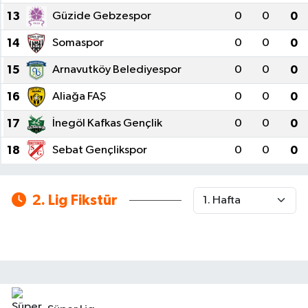
13
Güzide Gebzespor
0
0
0
14
Somaspor
0
0
0
15
Arnavutköy Belediyespor
0
0
0
16
Aliağa FAŞ
0
0
0
17
İnegöl Kafkas Gençlik
0
0
0
18
Sebat Gençlikspor
0
0
0
2. Lig Fikstür