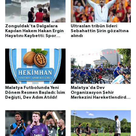
Zonguldak'ta Dalgalara
Ultraslan tribün lideri
Kapılan Hakem Hakan Ergin
Sebahattin Şirin gözaltına
Hayatını Kaybetti: Spor
alındı
Camiası Yasa Boğuldu!
Malatya Futbolunda Yeni
Malatya'da Dev
Dönem Resmen Başladı: İsim
Organizasyon Şehir
Değişti, Dev Adım Atıldı!
Merkezini Hareketlendirdi:
Beydağı'nda Uluslararası
Heyecan Başladı!