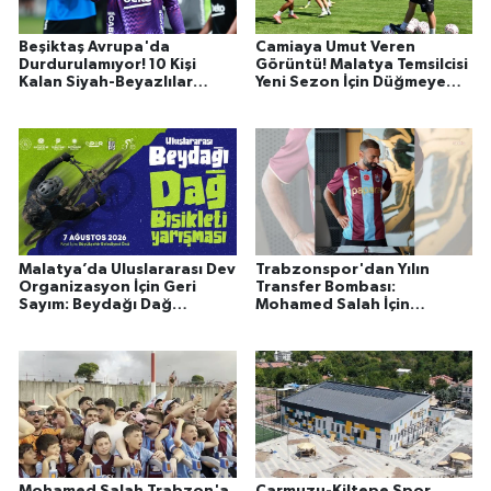
Beşiktaş Avrupa'da
Camiaya Umut Veren
Durdurulamıyor! 10 Kişi
Görüntü! Malatya Temsilcisi
Kalan Siyah-Beyazlılar
Yeni Sezon İçin Düğmeye
Çekya'da Semih Kılıçsoy ile
Bastı
Güldü
Malatya’da Uluslararası Dev
Trabzonspor'dan Yılın
Organizasyon İçin Geri
Transfer Bombası:
Sayım: Beydağı Dağ
Mohamed Salah İçin
Bisikleti Yarışı Kortej
Ödenecek Rakam Şok Etti!
Sürüşüyle Başlıyor!