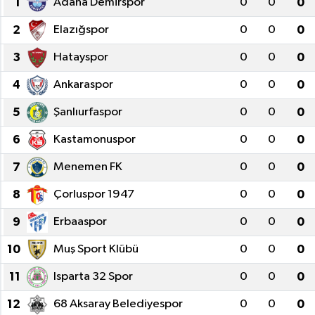
1
Adana Demirspor
0
0
0
Spor
2
Elazığspor
0
0
0
3
Hatayspor
0
0
0
Yaşam
4
Ankaraspor
0
0
0
5
Şanlıurfaspor
0
0
0
6
Kastamonuspor
0
0
0
7
Menemen FK
0
0
0
8
Çorluspor 1947
0
0
0
9
Erbaaspor
0
0
0
10
Muş Sport Klübü
0
0
0
11
Isparta 32 Spor
0
0
0
12
68 Aksaray Belediyespor
0
0
0