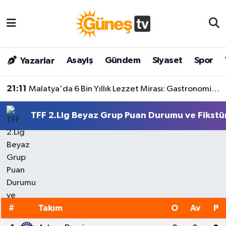
Asayiş
Malatya Nöbetçi Eczaneler
Asayiş
Gündem
Siyaset
Spor
Yazarlar
Bilim & Teknoloji
Malatya Hava Durumu
21:11
Malatya'da 6 Bin Yıllık Lezzet Mirası: Gastronomi Merkezi Kapılarını Görkemli Törenle Açtı!
Dünya
Malatya Namaz Vakitleri
TFF 2.Lig Beyaz Grup Puan Durumu ve Fikstü
Eğitim
Malatya Trafik Yoğunluk Haritası
Gündem
Süper Lig Puan Durumu ve Fikstür
Kültür & Sanat
Tüm Manşetler
Magazin
Son Dakika Haberleri
#
Takım
O
Av
P
Siyaset
Haber Arşivi