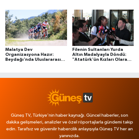
Kaldırdı
Kızılcahamam!
Malatya Dev
Filenin Sultanları Yurda
Organizasyona Hazır:
Altın Madalyayla Döndü:
Beydağı'nda Uluslararası
"Atatürk'ün Kızları Olarak
Dağ Bisikleti Heyecanı
Bayrağı Daha Yükseğe
Başlıyor
Taşıyacağız"
Güneş TV, Türkiye'nin haber kaynağı. Güncel haberler, son
dakika gelişmeleri, analizler ve özel röportajlarla gündemi takip
edin. Tarafsız ve güvenilir habercilik anlayışıyla Güneş TV her an
yanınızda.