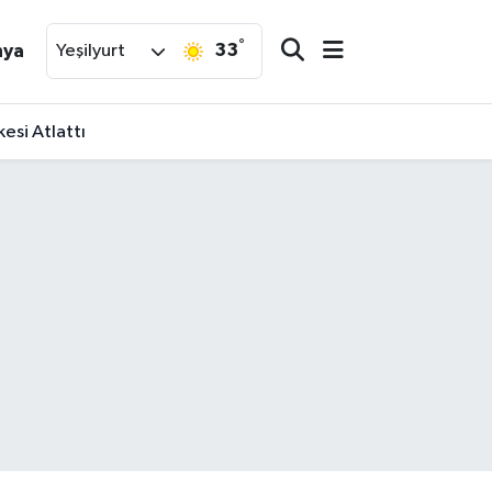
°
33
nya
Yeşilyurt
esi Atlattı
Analizi!