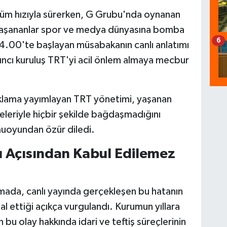
üm hızıyla sürerken, G Grubu'nda oynanan
 yaşananlar spor ve medya dünyasına bomba
6
 04.00'te başlayan müsabakanın canlı anlatımı
yıncı kuruluş TRT'yi acil önlem almaya mecbur
çıklama yayımlayan TRT yönetimi, yaşanan
eleriyle hiçbir şekilde bağdaşmadığını
muoyundan özür diledi.
ı Açısından Kabul Edilemez
mada, canlı yayında gerçekleşen bu hatanın
lal ettiği açıkça vurgulandı. Kurumun yıllara
u olay hakkında idari ve teftiş süreçlerinin