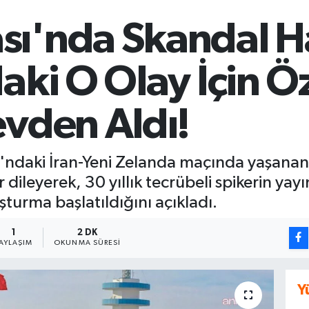
ı'nda Skandal H
aki O Olay İçin Ö
evden Aldı!
ndaki İran-Yeni Zelanda maçında yaşanan 
leyerek, 30 yıllık tecrübeli spikerin yay
şturma başlatıldığını açıkladı.
1
2 DK
AYLAŞIM
OKUNMA SÜRESI
Y