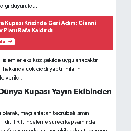
dığı duyuruldu.
a Kupası Krizinde Geri Adım: Gianni
 Planı Rafa Kaldırdı
üle
işlemler eksiksiz şekilde uygulanacaktır"
m hakkında çok ciddi yaptırımların
e verildi.
i Dünya Kupası Yayın Ekibinden
 olarak, maçı anlatan tecrübeli ismin
rildi. TRT, inceleme süreci kapsamında
ya Kupası merkez yayın ekibinden tamamen