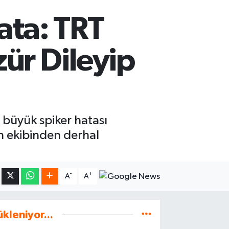
ata: TRT
zür Dileyip
büyük spiker hatası
ın ekibinden derhal
-
+
A
A
ükleniyor...