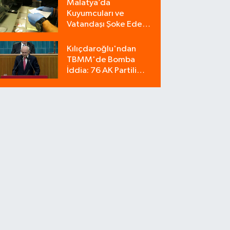
Malatya’da
Kuyumcuları ve
Vatandaşı Şoke Eden
Operasyon: 9
Milyonluk Tuzağı Polis
Kılıçdaroğlu'ndan
Bozdu!
TBMM'de Bomba
İddia: 76 AK Partili
Milletvekili Sahte Oy
Pusulası Kullandı!