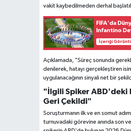
vakit kaybedilmeden derhal başlatıl
FIFA'da Düny
Infantino Dev
İçeriği Görünt
Açıklamada, "Süreç sonunda gerekli 
denilerek, hatayı gerçekleştiren isi
uygulanacağının sinyali net bir şekild
"İlgili Spiker ABD'dek
Geri Çekildi"
Soruşturmanın ilk ve en somut adımı
turnuvadaki görevine anında son ve
spikerin ABD'de bulunan 2026 Dün