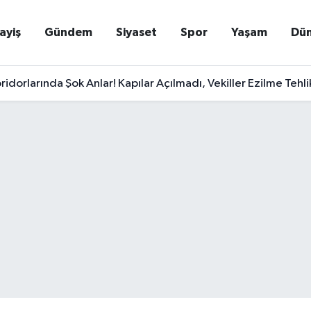
ayiş
Gündem
Siyaset
Spor
Yaşam
Dü
ridorlarında Şok Anlar! Kapılar Açılmadı, Vekiller Ezilme Tehlik
l Fransız Basınına Yazdı: Batı Başkentlerini Sarsacak Türkiye 