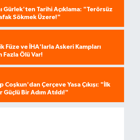
 Gürlek'ten Tarihi Açıklama: "Terörsüz
 Şafak Sökmek Üzere!"
tik Füze ve İHA'larla Askeri Kampları
 Fazla Ölü Var!
p Coşkun'dan Çerçeve Yasa Çıkışı: "İlk
 Güçlü Bir Adım Atıldı!"