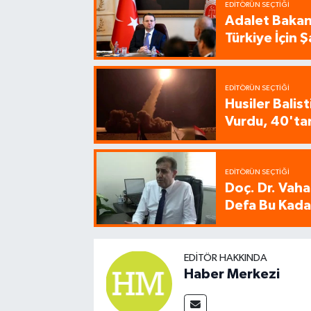
EDITÖRÜN SEÇTIĞI
Adalet Bakanı
Türkiye İçin
EDITÖRÜN SEÇTIĞI
Husiler Balis
Vurdu, 40'tan
EDITÖRÜN SEÇTIĞI
Doç. Dr. Vaha
Defa Bu Kadar
EDITÖR HAKKINDA
Haber Merkezi