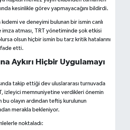
mında kesinlikle görev yapmayacağını bildirdi.
ın kıdemi ve deneyimi bulunan bir ismin canlı
e imza atması, TRT yönetiminde şok etkisi
ursa olsun hiçbir ismin bu tarz kritik hatalarını
ifade etti.
ına Aykırı Hiçbir Uygulamayı
ında takip ettiği dev uluslararası turnuvada
T, izleyici memnuniyetine verdikleri önemin
an bu olayın ardından teftiş kurulunun
ndan merakla bekleniyor.
lelerle noktaladı: