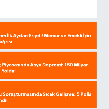
am İlk Aydan Eriydi! Memur ve Emekli İçin
ağrısı
aç Piyasasında Asya Depremi: 150 Milyar
 Yolda!
u Soruşturmasında Sıcak Gelişme: 5 Polis
ndı!