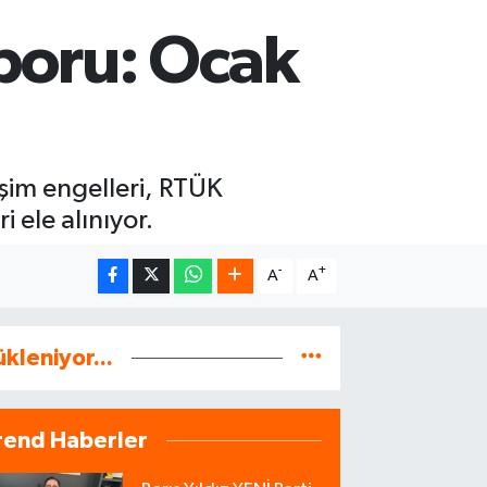
poru: Ocak
şim engelleri, RTÜK
 ele alınıyor.
-
+
A
A
ükleniyor...
rend Haberler