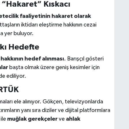
e “Hakaret” Kıskacı
etecilik faaliyetinin hakaret olarak
ttaşların iktidarı eleştirme hakkının cezai
da yer buluyor.
kı Hedefte
hakkının hedef alınması
. Barışçıl gösteri
lar
başta olmak üzere geniş kesimler için
e ediliyor.
 RTÜK
aları ele alınıyor. Gökçen, televizyonlarda
rımların yanı sıra diziler ve dijital platformlara
ile
muğlak gerekçeler
ve
ahlak