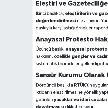
Eleştiri ve Gazeteciliğ
İkinci başlıkta,
eleştirilerin ve gaz
değerlendirilmesi
ele alınıyor. Yur
baskıyla karşılaştığı örnekler rapor
Anayasal Protesto Hak
Üçüncü başlık,
anayasal protesto 
hakkının, özellikle
gençler ve kadın
sistematik biçimde engellendiği ifad
Sansür Kurumu Olarak
Dördüncü başlıkta
RTÜK
’ün uygulam
iktidarın eleştirilmesine yönelik yaptı
getirilen
yasaklar ve idari cezalar
dayatması
na dikkat çekiyor.