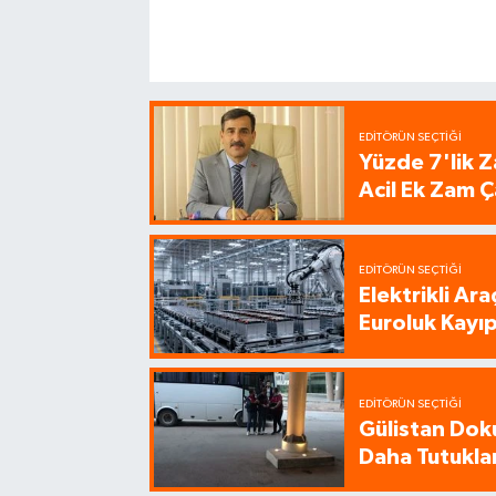
EDITÖRÜN SEÇTIĞI
Yüzde 7'lik Z
Acil Ek Zam Ç
EDITÖRÜN SEÇTIĞI
Elektrikli Ar
Euroluk Kayıp
EDITÖRÜN SEÇTIĞI
Gülistan Dok
Daha Tutukla