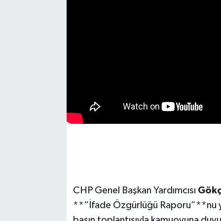
CHP Genel Başkan Yardımcısı
Gökç
**“İfade Özgürlüğü Raporu”**nu y
basın toplantısıyla kamuoyuna duy