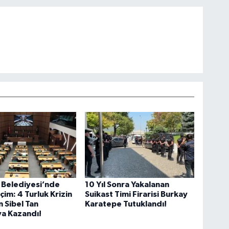
 Belediyesi’nde
10 Yıl Sonra Yakalanan
çim: 4 Turluk Krizin
Suikast Timi Firarisi Burkay
 Sibel Tan
Karatepe Tutuklandı!
a Kazandı!