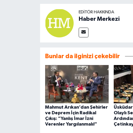
EDITÖR HAKKINDA
Haber Merkezi
Bunlar da ilginizi çekebilir
Mahmut Arıkan’dan Şehirler
Üsküdar
ve Deprem İçin Radikal
Olaylı Se
Çıkış: "Yanlış İmar İzni
Ardından
Verenler Yargılanmalı!"
Çetinkay