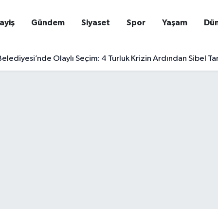
ayiş
Gündem
Siyaset
Spor
Yaşam
Dü
elediyesi’nde Olaylı Seçim: 4 Turluk Krizin Ardından Sibel T
nra Yakalanan Suikast Timi Firarisi Burkay Karatepe Tutuklandı