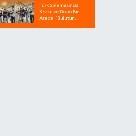
Milyonluk Tuzağı Polis
Türk Sinemasında
Bozdu!
Korku ve Dram Bir
Arada: 'Bulutun
Azabı' Filminin
Çekimleri Amasya'da
Sürüyor