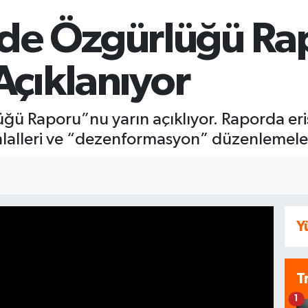
ade Özgürlüğü Ra
 Açıklanıyor
ğü Raporu”nu yarın açıklıyor. Raporda eri
ihlalleri ve “dezenformasyon” düzenlemeleri
Y
T
1