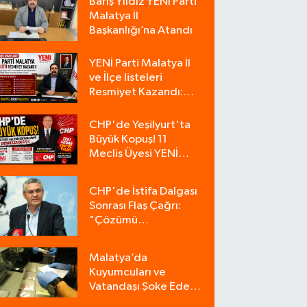
Barış Yıldız YENİ Parti
Malatya İl
Başkanlığı’na Atandı
YENİ Parti Malatya İl
ve İlçe listeleri
Resmiyet Kazandı:
İşte Tam Liste
CHP'de Yeşilyurt'ta
Büyük Kopuş! 11
Meclis Üyesi YENİ
Parti'ye Katıldı, CHP
Tek Üyeyle Kaldı
CHP'de İstifa Dalgası
Sonrası Flaş Çağrı:
"Çözümü
Bulacağımız Tek
Zemin Kurultaydır"
Malatya’da
Kuyumcuları ve
Vatandaşı Şoke Eden
Operasyon: 9