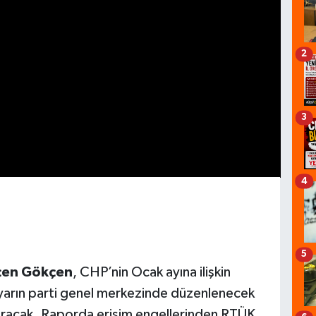
2
3
4
5
en Gökçen
, CHP’nin Ocak ayına ilişkin
arın parti genel merkezinde düzenlenecek
uracak. Raporda erişim engellerinden RTÜK