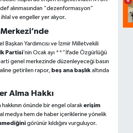
6
 hedef alınmasından “dezenformasyon”
hlal ve engeller yer alıyor.
 Merkezi’nde
Başkan Yardımcısı ve İzmir Milletvekili
k Partisi
’nin Ocak ayı **“İfade Özgürlüğü
arti genel merkezinde düzenleyeceği basın
aline getirilen rapor,
beş ana başlık
altında
ber Alma Hakkı
a hakkının önünde bir engel olarak
erişim
l medya hem de haber içeriklerine yönelik
nmediğini
görünür kıldığını vurguluyor.