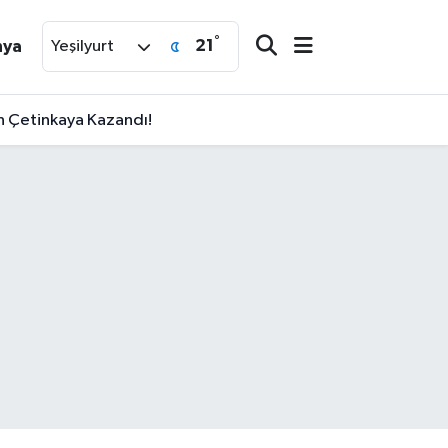
°
21
nya
Yeşilyurt
an Çetinkaya Kazandı!
!