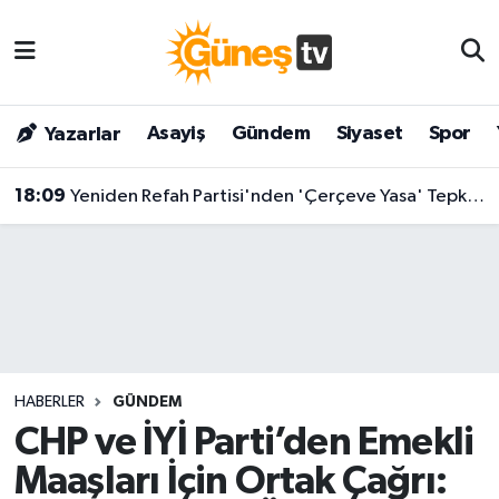
Asayiş
Malatya Nöbetçi Eczaneler
Asayiş
Gündem
Siyaset
Spor
Yazarlar
Bilim & Teknoloji
Malatya Hava Durumu
18:09
Yeniden Refah Partisi'nden 'Çerçeve Yasa' Tepkisi: "Bilmediğimiz Kanuna 'Evet' Diyemeyiz"
Dünya
Malatya Namaz Vakitleri
Eğitim
Malatya Trafik Yoğunluk Haritası
Gündem
Süper Lig Puan Durumu ve Fikstür
Kültür & Sanat
Tüm Manşetler
HABERLER
GÜNDEM
Magazin
Son Dakika Haberleri
CHP ve İYİ Parti’den Emekli
Maaşları İçin Ortak Çağrı:
Siyaset
Haber Arşivi