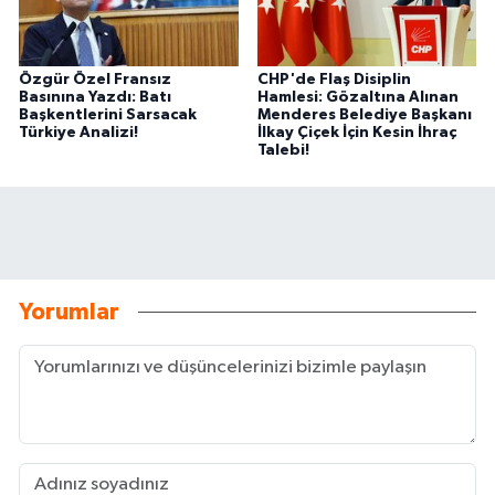
Özgür Özel Fransız
CHP'de Flaş Disiplin
Basınına Yazdı: Batı
Hamlesi: Gözaltına Alınan
Başkentlerini Sarsacak
Menderes Belediye Başkanı
Türkiye Analizi!
İlkay Çiçek İçin Kesin İhraç
Talebi!
Yorumlar