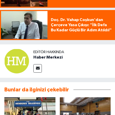
Doç. Dr. Vahap Coşkun'dan
Çerçeve Yasa Çıkışı: "İlk Defa
Bu Kadar Güçlü Bir Adım Atıldı!"
EDITÖR HAKKINDA
Haber Merkezi
Bunlar da ilginizi çekebilir