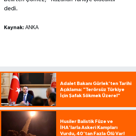
dedi.
Kaynak:
ANKA
Adalet Bakanı Gürlek'ten Tarihi
Açıklama: "Terörsüz Türkiye
İçin Şafak Sökmek Üzere!"
Husiler Balistik Füze ve
İHA'larla Askeri Kampları
Vurdu, 40'tan Fazla Ölü Var!