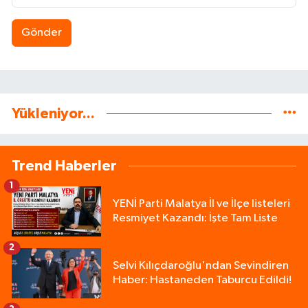
Gönder
Yükleniyor...
Trend Haberler
1
YENİ Parti Malatya İl ve İlçe listeleri
Resmiyet Kazandı: İşte Tam Liste
2
Selvi Kılıçdaroğlu'ndan Sevindiren
Haber: Hastaneden Taburcu Edildi!