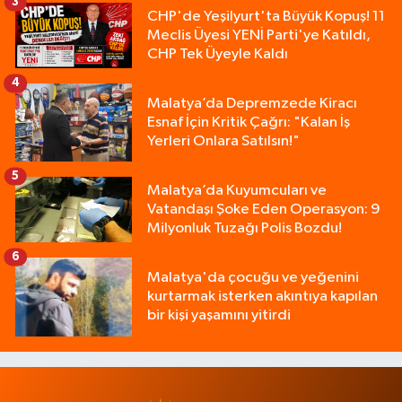
3
CHP'de Yeşilyurt'ta Büyük Kopuş! 11
Meclis Üyesi YENİ Parti'ye Katıldı,
CHP Tek Üyeyle Kaldı
4
Malatya’da Depremzede Kiracı
Esnaf İçin Kritik Çağrı: "Kalan İş
Yerleri Onlara Satılsın!"
5
Malatya’da Kuyumcuları ve
Vatandaşı Şoke Eden Operasyon: 9
Milyonluk Tuzağı Polis Bozdu!
6
Malatya'da çocuğu ve yeğenini
kurtarmak isterken akıntıya kapılan
bir kişi yaşamını yitirdi