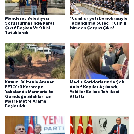
Menderes Belediyesi
"Cumhuriyeti Demokrasiyle
Soruşturmasında Karar
Taçlandırma Süreci": CHP'li
Çıktı! Başkan Ve 9 Kişi
İsimden Çarpıcı Çıkış!
Tutuklandı
Kırmızı Bültenle Aranan
Meclis Koridorlarında Şok
FETÖ'cü Karatepe
Anlar! Kapılar Açılmadı,
Yakalandı: Marmaris'te
Vekiller Ezilme Tehlikesi
Gömdüğü Silahlar İçin
Atlattı
Metre Metre Arama
Başlatıldı