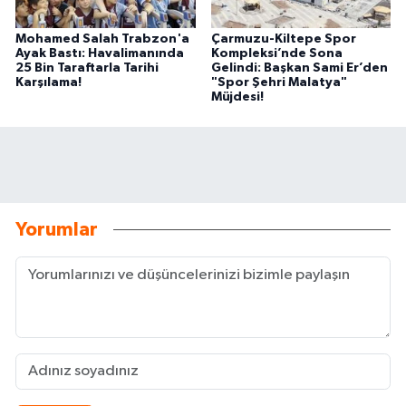
Mohamed Salah Trabzon'a
Çarmuzu-Kiltepe Spor
Ayak Bastı: Havalimanında
Kompleksi’nde Sona
25 Bin Taraftarla Tarihi
Gelindi: Başkan Sami Er’den
Karşılama!
"Spor Şehri Malatya"
Müjdesi!
Yorumlar