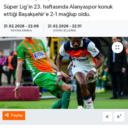
Süper Lig’in 23. haftasında Alanyaspor konuk
Spor
ettiği Başakşehir’e 2-1 mağlup oldu.
Yaşam
21.02.2026 - 22:06
21.02.2026 - 22:51
YAYINLANMA
GÜNCELLEME
Paylaş
-
+
A
A