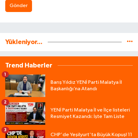
Gönder
Yükleniyor...
Trend Haberler
1
Barış Yıldız YENİ Parti Malatya İl
Başkanlığı’na Atandı
2
YENİ Parti Malatya İl ve İlçe listeleri
Resmiyet Kazandı: İşte Tam Liste
3
CHP'de Yeşilyurt'ta Büyük Kopuş! 11