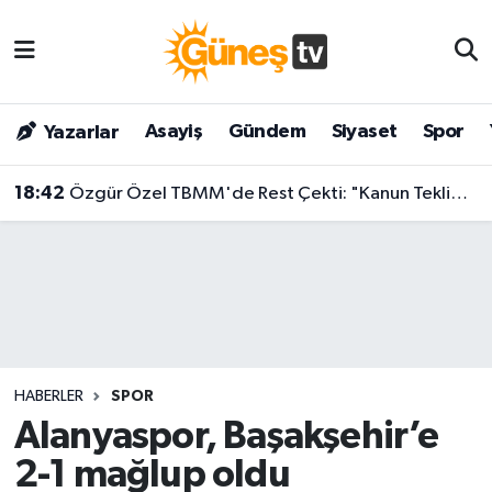
Asayiş
Malatya Nöbetçi Eczaneler
Asayiş
Gündem
Siyaset
Spor
Yazarlar
Bilim & Teknoloji
Malatya Hava Durumu
18:42
Özgür Özel TBMM'de Rest Çekti: "Kanun Teklifine İmza Atma Niyetimiz Yok!"
Dünya
Malatya Namaz Vakitleri
Eğitim
Malatya Trafik Yoğunluk Haritası
Gündem
Süper Lig Puan Durumu ve Fikstür
Kültür & Sanat
Tüm Manşetler
HABERLER
SPOR
Magazin
Son Dakika Haberleri
Alanyaspor, Başakşehir’e
2-1 mağlup oldu
Siyaset
Haber Arşivi