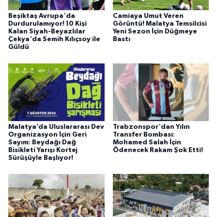
Beşiktaş Avrupa'da
Camiaya Umut Veren
Durdurulamıyor! 10 Kişi
Görüntü! Malatya Temsilcisi
Kalan Siyah-Beyazlılar
Yeni Sezon İçin Düğmeye
Çekya'da Semih Kılıçsoy ile
Bastı
Güldü
Malatya’da Uluslararası Dev
Trabzonspor'dan Yılın
Organizasyon İçin Geri
Transfer Bombası:
Sayım: Beydağı Dağ
Mohamed Salah İçin
Bisikleti Yarışı Kortej
Ödenecek Rakam Şok Etti!
Sürüşüyle Başlıyor!