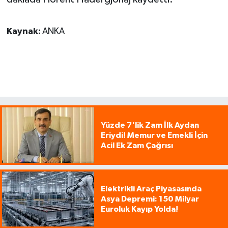
Kaynak:
ANKA
Yüzde 7'lik Zam İlk Aydan
Eriydi! Memur ve Emekli İçin
Acil Ek Zam Çağrısı
Elektrikli Araç Piyasasında
Asya Depremi: 150 Milyar
Euroluk Kayıp Yolda!